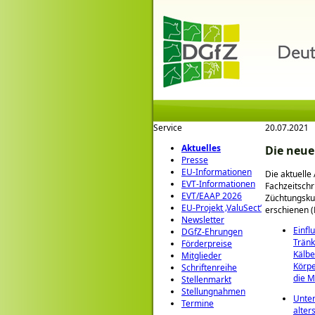
Service
20.07.2021
Aktuelles
Die neue
Presse
EU-Informationen
Die aktuelle
EVT-Informationen
Fachzeitschri
EVT/EAAP 2026
Züchtungskun
EU-Projekt ‚ValuSect‘
erschienen (
Newsletter
Einfl
DGfZ-Ehrungen
Tränk
Förderpreise
Kälbe
Mitglieder
Körpe
Schriftenreihe
die M
Stellenmarkt
Stellungnahmen
Unte
Termine
alter