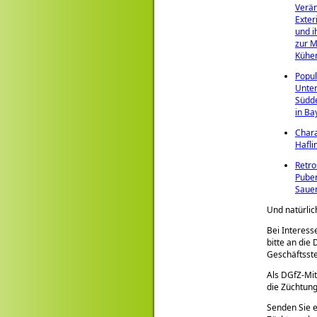
Verä
Exte
und i
zur M
Kühe
Popul
Unte
Südde
in Ba
Chara
Hafli
Retro
Puber
Saue
Und natürlic
Bei Interess
bitte an die 
Geschäftsste
Als DGfZ-Mit
die Züchtung
Senden Sie e