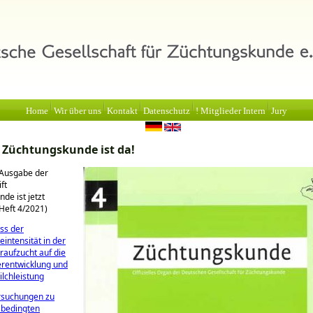
Home
Wir über uns
Kontakt
Datenschutz
! Mitglieder Intern
Jury
 Züchtungskunde ist da!
 Ausgabe der
ft
de ist jetzt
Heft 4/2021)
uss der
eintensität in der
raufzucht auf die
rentwicklung und
ilchleistung
rsuchungen zu
sbedingten