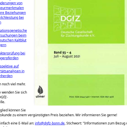
nderungen von
rieurmerkmalen
hre Beziehungen
ilchleistung bei
n
ationsgenetische
rsuchungen beim
utschen Kaltblut
yern
kterprüfung bei
ngerpferden
spektive auf
tätsanalysen in
nherden
h noch viel mehr.
e wenden Sie sich
DGfZ-
lle.
glied können Sie
skunde zu einem vergünstigten Preis beziehen. Wir informieren Sie gerne!
infach eine E-Mail an:
info@dgfz-bonn.de
, Stichwort:
Informationen zum Bezug 