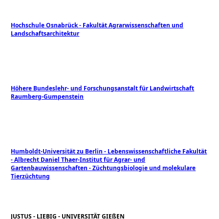
Hochschule Osnabrück - Fakultät Agrarwissenschaften und
Landschaftsarchitektur
Höhere Bundeslehr- und Forschungsanstalt für Landwirtschaft
Raumberg-Gumpenstein
Humboldt-Universität zu Berlin - Lebenswissenschaftliche Fakultät
- Albrecht Daniel Thaer-Institut für Agrar- und
Gartenbauwissenschaften - Züchtungsbiologie und molekulare
Tierzüchtung
JUSTUS - LIEBIG - UNIVERSITÄT GIEßEN