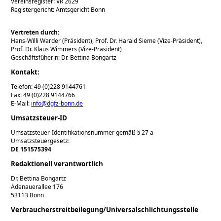
Vereinsregister: VR 2629
Registergericht: Amtsgericht Bonn
Vertreten durch:
Hans-Willi Warder (Präsident), Prof. Dr. Harald Sieme (Vize-Präsident),
Prof. Dr. Klaus Wimmers (Vize-Präsident)
Geschäftsfüherin: Dr. Bettina Bongartz
Kontakt:
Telefon: 49 (0)228 9144761
Fax: 49 (0)228 9144766
E-Mail:
info@dgfz-bonn.de
Umsatzsteuer-ID
Umsatzsteuer-Identifikationsnummer gemäß § 27 a
Umsatzsteuergesetz:
DE 151575394
Redaktionell verantwortlich
Dr. Bettina Bongartz
Adenauerallee 176
53113 Bonn
Verbraucher­streit­beilegung/Universal­schlichtungs­stelle