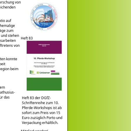
forschung von
eichenden
tio auf
ehemalige
räge zum
d und stehen
Heft 83
gsarbeiten
ftretens von
ften konnte
beit
mregion beim
dem
athusius-
ür das
Heft 83 der DGfZ-
Schriftenreihe zum 10.
Pferde-Workshops ist ab
sofort zum Preis von 15
Euro zuzüglich Porto und
Verpackung erhältlich.