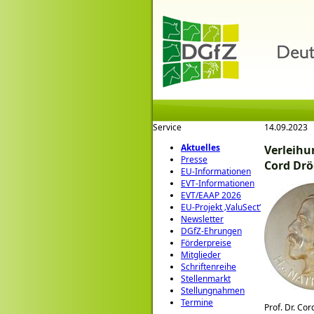
Service
14.09.2023
Aktuelles
Verleihu
Presse
Cord Drö
EU-Informationen
EVT-Informationen
EVT/EAAP 2026
EU-Projekt ‚ValuSect‘
Newsletter
DGfZ-Ehrungen
Förderpreise
Mitglieder
Schriftenreihe
Stellenmarkt
Stellungnahmen
Termine
Prof. Dr. Co