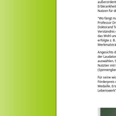
außerordentl
Erbkrankhei
Nutzen für d
Wo fängt m
Professor Dr
Doktorand Te
Verständnis 
das Wohl und
erfolgte z. 
Merkmalsträg
Angesichts d
der Laudator
auswählen. S
Nutztier mit
(Spinnenglie
Für seine wi
Förderpreis 
Medaille. Er
Lebenswerk