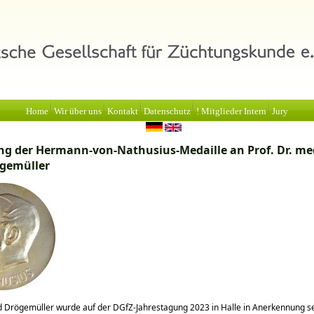
Home
Wir über uns
Kontakt
Datenschutz
! Mitglieder Intern
Jury
ng der Hermann-von-Nathusius-Medaille an Prof. Dr. med
gemüller
rd Drögemüller wurde auf der DGfZ-Jahrestagung 2023 in Halle in Anerkennung s