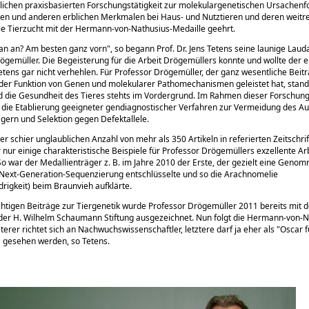
ichen praxisbasierten Forschungstätigkeit zur molekulargenetischen Ursachen
ten und anderen erblichen Merkmalen bei Haus- und Nutztieren und deren weitr
ie Tierzucht mit der Hermann-von-Nathusius-Medaille geehrt.
an an? Am besten ganz vorn
, so begann Prof. Dr. Jens Tetens seine launige Lauda
ögemüller. Die Begeisterung für die Arbeit Drögemüllers konnte und wollte der 
tens gar nicht verhehlen. Für Professor Drögemüller, der ganz wesentliche Beit
der Funktion von Genen und molekularer Pathomechanismen geleistet hat, stan
 die Gesundheit des Tieres stehts im Vordergrund. Im Rahmen dieser Forschun
B. die Etablierung geeigneter gendiagnostischer Verfahren zur Vermeidung des Au
ern und Selektion gegen Defektallele.
er schier unglaublichen Anzahl von mehr als 350 Artikeln in referierten Zeitschri
 nur einige charakteristische Beispiele für Professor Drögemüllers exzellente Ar
o war der Medallienträger z. B. im Jahre 2010 der Erste, der gezielt eine Geno
 Next-Generation-Sequenzierung entschlüsselte und so die Arachnomelie
drigkeit) beim Braunvieh aufklärte.
chtigen Beiträge zur Tiergenetik wurde Professor Drögemüller 2011 bereits mit 
der H. Wilhelm Schaumann Stiftung ausgezeichnet. Nun folgt die Hermann-von-N
sterer richtet sich an Nachwuchswissenschaftler, letztere darf ja eher als
Oscar f
gesehen werden, so Tetens.