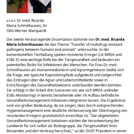
v.l.n.r. Dr. med. Ricarda
Maria Schmithausen, Dr.
Otto-Werner Marquardt
Die zweite herausragende Dissertation stammte von
Dr. med. Ricarda
Maria Schmithausen
die das Thema
Transfer of multidrug-resistant
pathogens between humans and animals
untersuchte. In der
konventionellen Tierhaltung spielen resistente Erreger (LA-MRSA und
ESBL-E) eine wichtige Rolle bei der Tiergesundheit und bedeuten ein
potentielles Risiko für Infektionen des Menschen. Für Frau Dr. med.
Schmithausen als Humanmedizinerin und Agraringenieurin stellte sich
die Frage, wie typische Expositionspfade aufgedeckt und zielgerichtet
das Eintragen über die Agrar-und Lebensmittelkette sowie in
Einrichtungen des Gesundheitswesens unterbunden werden könnten.
Sie schlägt in der Arbeit drei Szenarien vor, wie sich MRSA und/oder
ESBL-Monitorings in bereits bestehende oder im Aufbau befindliche
Gesundheitsmanagement-Initiativen integrieren lassen. Die Ergebnisse
sind von großer Bedeutung, da sie zeigen, dass durch entsprechendes
Hygienemanagement eine deutliche Verbesserung der Übertragung von
resistenten Erregern grundsätzlich erreichbar ist.
Die abgeleiteten
Gesundheitsmanagement-Initiativen stärken die Verantwortung der
Landwirte für sich selbst als Risikogruppe, die Tiergesundheit ihres
Bestandes und den Verbraucherschutz,
so der DGfZ-Präsident in seiner