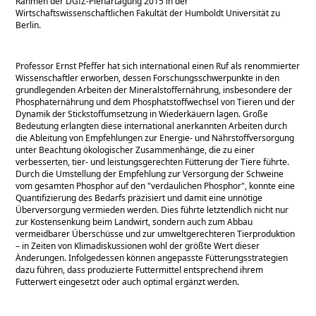
Rahmen der DGfZ-Plenartagung 2015 in der
Wirtschaftswissenschaftlichen Fakultät der Humboldt Universität zu
Berlin.
Professor Ernst Pfeffer hat sich international einen Ruf als renommierter
Wissenschaftler erworben, dessen Forschungsschwerpunkte in den
grundlegenden Arbeiten der Mineralstoffernährung, insbesondere der
Phosphaternährung und dem Phosphatstoffwechsel von Tieren und der
Dynamik der Stickstoffumsetzung in Wiederkäuern lagen. Große
Bedeutung erlangten diese international anerkannten Arbeiten durch
die Ableitung von Empfehlungen zur Energie- und Nährstoffversorgung
unter Beachtung ökologischer Zusammenhänge, die zu einer
verbesserten, tier- und leistungsgerechten Fütterung der Tiere führte.
Durch die Umstellung der Empfehlung zur Versorgung der Schweine
vom gesamten Phosphor auf den
verdaulichen Phosphor
, konnte eine
Quantifizierung des Bedarfs präzisiert und damit eine unnötige
Überversorgung vermieden werden. Dies führte letztendlich nicht nur
zur Kostensenkung beim Landwirt, sondern auch zum Abbau
vermeidbarer Überschüsse und zur umweltgerechteren Tierproduktion
– in Zeiten von Klimadiskussionen wohl der größte Wert dieser
Änderungen. Infolgedessen können angepasste Fütterungsstrategien
dazu führen, dass produzierte Futtermittel entsprechend ihrem
Futterwert eingesetzt oder auch optimal ergänzt werden.