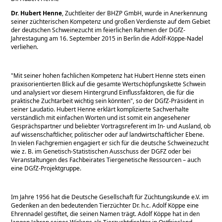
Dr. Hubert Henne
, Zuchtleiter der BHZP GmbH, wurde in Anerkennung
seiner züchterischen Kompetenz und großen Verdienste auf dem Gebiet
der deutschen Schweinezucht im feierlichen Rahmen der DGfZ-
Jahrestagung am 16. September 2015 in Berlin die Adolf-Köppe-Nadel
verliehen.
Mit seiner hohen fachlichen Kompetenz hat Hubert Henne stets einen
praxisorientierten Blick auf die gesamte Wertschöpfungskette Schwein
und analysiert vor diesem Hintergrund Einflussfaktoren, die für die
praktische Zuchtarbeit wichtig sein könnten
, so der DGfZ-Präsident in
seiner Laudatio. Hubert Henne erklärt komplizierte Sachverhalte
verständlich mit einfachen Worten und ist somit ein angesehener
Gesprächspartner und beliebter Vortragsreferent im In- und Ausland, ob
auf wissenschaftlicher, politischer oder auf landwirtschaftlicher Ebene.
In vielen Fachgremien engagiert er sich für die deutsche Schweinezucht
wie z. B. im Genetisch-Statistischen Ausschuss der DGFZ oder bei
Veranstaltungen des Fachbeirates Tiergenetische Ressourcen – auch
eine DGfZ-Projektgruppe.
Im Jahre 1956 hat die Deutsche Gesellschaft für Züchtungskunde e.V. im
Gedenken an den bedeutenden Tierzüchter Dr. h.c. Adolf Köppe eine
Ehrennadel gestiftet, die seinen Namen trägt. Adolf Köppe hat in den