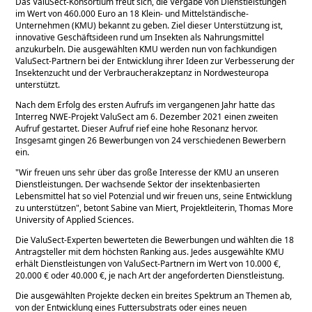
Das ValuSect-Konsortium freut sich, die Vergabe von Dienstleistungen
im Wert von 460.000 Euro an 18 Klein- und Mittelständische-
Unternehmen (KMU) bekannt zu geben. Ziel dieser Unterstützung ist,
innovative Geschäftsideen rund um Insekten als Nahrungsmittel
anzukurbeln. Die ausgewählten KMU werden nun von fachkundigen
ValuSect-Partnern bei der Entwicklung ihrer Ideen zur Verbesserung der
Insektenzucht und der Verbraucherakzeptanz in Nordwesteuropa
unterstützt.
Nach dem Erfolg des ersten Aufrufs im vergangenen Jahr hatte das
Interreg NWE-Projekt ValuSect am 6. Dezember 2021 einen zweiten
Aufruf gestartet. Dieser Aufruf rief eine hohe Resonanz hervor.
Insgesamt gingen 26 Bewerbungen von 24 verschiedenen Bewerbern
ein.
Wir freuen uns sehr über das große Interesse der KMU an unseren
Dienstleistungen. Der wachsende Sektor der insektenbasierten
Lebensmittel hat so viel Potenzial und wir freuen uns, seine Entwicklung
zu unterstützen
, betont Sabine van Miert, Projektleiterin, Thomas More
University of Applied Sciences.
Die ValuSect-Experten bewerteten die Bewerbungen und wählten die 18
Antragsteller mit dem höchsten Ranking aus. Jedes ausgewählte KMU
erhält Dienstleistungen von ValuSect-Partnern im Wert von 10.000 €,
20.000 € oder 40.000 €, je nach Art der angeforderten Dienstleistung.
Die ausgewählten Projekte decken ein breites Spektrum an Themen ab,
von der Entwicklung eines Futtersubstrats oder eines neuen