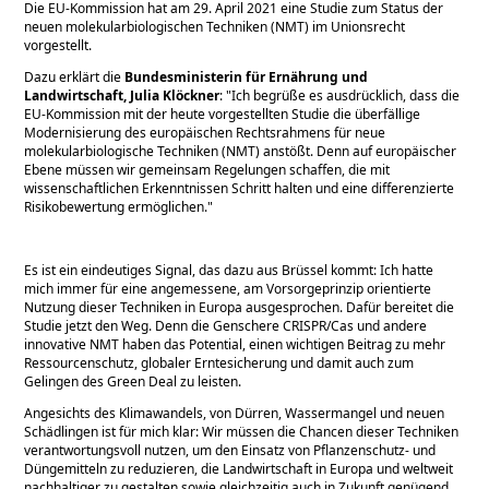
Die EU-Kommission hat am 29. April 2021 eine Studie zum Status der
neuen molekularbiologischen Techniken (NMT) im Unionsrecht
vorgestellt.
Dazu erklärt die
Bundesministerin für Ernährung und
Landwirtschaft, Julia Klöckner
:
Ich begrüße es ausdrücklich, dass die
EU-Kommission mit der heute vorgestellten Studie die überfällige
Modernisierung des europäischen Rechtsrahmens für neue
molekularbiologische Techniken (NMT) anstößt. Denn auf europäischer
Ebene müssen wir gemeinsam Regelungen schaffen, die mit
wissenschaftlichen Erkenntnissen Schritt halten und eine differenzierte
Risikobewertung ermöglichen.
Es ist ein eindeutiges Signal, das dazu aus Brüssel kommt: Ich hatte
mich immer für eine angemessene, am Vorsorgeprinzip orientierte
Nutzung dieser Techniken in Europa ausgesprochen. Dafür bereitet die
Studie jetzt den Weg. Denn die Genschere CRISPR/Cas und andere
innovative NMT haben das Potential, einen wichtigen Beitrag zu mehr
Ressourcenschutz, globaler Erntesicherung und damit auch zum
Gelingen des Green Deal zu leisten.
Angesichts des Klimawandels, von Dürren, Wassermangel und neuen
Schädlingen ist für mich klar: Wir müssen die Chancen dieser Techniken
verantwortungsvoll nutzen, um den Einsatz von Pflanzenschutz- und
Düngemitteln zu reduzieren, die Landwirtschaft in Europa und weltweit
nachhaltiger zu gestalten sowie gleichzeitig auch in Zukunft genügend