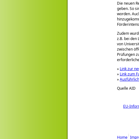
Die neuen Re
geben. So si
worden. Auch
hinzugekomm
Förderintens
Zudem wurde 
z.B. bei den
von Universi
zwischen öf
Prüfungen zu
erforderlich
»
Link zur n
»
Link zum 
»
Ausführlic
Quelle AID
EU-Infor
Home
Impr