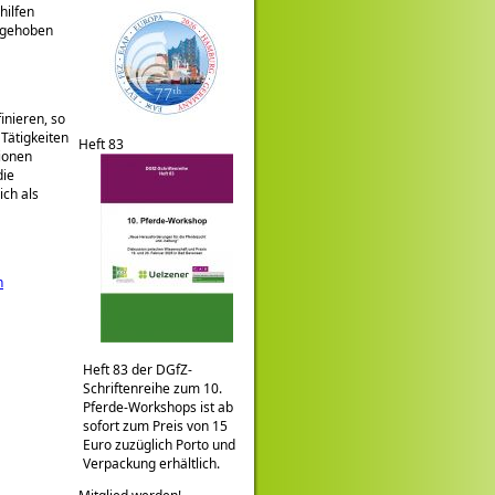
hilfen
angehoben
inieren, so
 Tätigkeiten
Heft 83
ionen
die
ch als
n
Heft 83 der DGfZ-
Schriftenreihe zum 10.
Pferde-Workshops ist ab
sofort zum Preis von 15
Euro zuzüglich Porto und
Verpackung erhältlich.