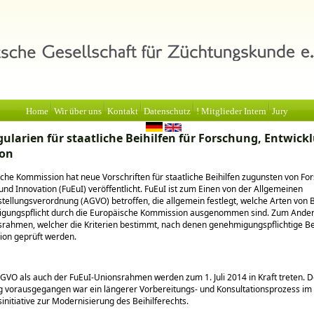
Home
Wir über uns
Kontakt
Datenschutz
! Mitglieder Intern
Jury
ularien für staatliche Beihilfen für Forschung, Entwic
ion
che Kommission hat neue Vorschriften für staatliche Beihilfen zugunsten von Fo
und Innovation (FuEuI) veröffentlicht. FuEuI ist zum Einen von der Allgemeinen
tellungsverordnung (AGVO) betroffen, die allgemein festlegt, welche Arten von B
gungspflicht durch die Europäische Kommission ausgenommen sind. Zum Andere
rahmen, welcher die Kriterien bestimmt, nach denen genehmigungspflichtige Be
ion geprüft werden.
GVO als auch der FuEuI-Unionsrahmen werden zum 1. Juli 2014 in Kraft treten. D
g vorausgegangen war ein längerer Vorbereitungs- und Konsultationsprozess i
nitiative zur Modernisierung des Beihilferechts.