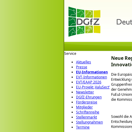
Service
Neue Reg
Aktuelles
Innovat
Presse
EU-Informationen
Die Europäis
EVT-Informationen
Entwicklung 
EVT/EAAP 2026
Gruppenfreis
EU-Projekt ‚ValuSect‘
der Genehmi
Newsletter
FuEuI-Unions
DGfZ-Ehrungen
die Kommiss
Förderpreise
Mitglieder
Schriftenreihe
Sowohl die A
Stellenmarkt
Entscheidun
Stellungnahmen
Kommissionsi
Termine