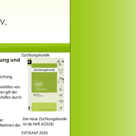
Züchtungskunde
klung und
rschung,
eihilfen von
n gilt der
ihilfen durch
Die neue Züchtungskunde
er
ist da Heft 4/2026!
m Rahmen der
EVT/EAAP 2026