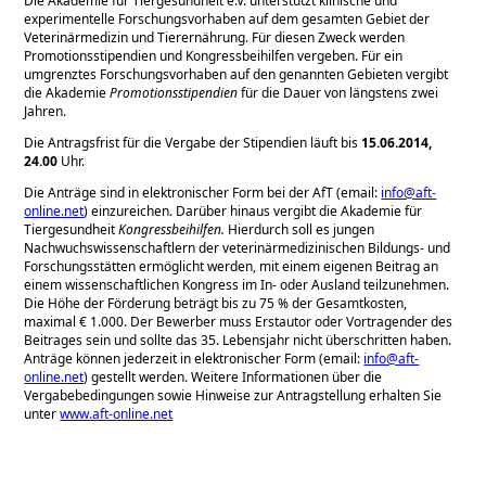
Die Akademie für Tiergesundheit e.V. unterstützt klinische und
experimentelle Forschungsvorhaben auf dem gesamten Gebiet der
Veterinärmedizin und Tierernährung. Für diesen Zweck werden
Promotionsstipendien und Kongressbeihilfen vergeben. Für ein
umgrenztes Forschungsvorhaben auf den genannten Gebieten vergibt
die Akademie
Promotionsstipendien
für die Dauer von längstens zwei
Jahren.
Die Antragsfrist für die Vergabe der Stipendien läuft bis
15.06.2014,
24.00
Uhr.
Die Anträge sind in elektronischer Form bei der AfT (email:
info@aft-
online.net
) einzureichen. Darüber hinaus vergibt die Akademie für
Tiergesundheit
Kongressbeihilfen.
Hierdurch soll es jungen
Nachwuchswissenschaftlern der veterinärmedizinischen Bildungs- und
Forschungsstätten ermöglicht werden, mit einem eigenen Beitrag an
einem wissenschaftlichen Kongress im In- oder Ausland teilzunehmen.
Die Höhe der Förderung beträgt bis zu 75 % der Gesamtkosten,
maximal € 1.000. Der Bewerber muss Erstautor oder Vortragender des
Beitrages sein und sollte das 35. Lebensjahr nicht überschritten haben.
Anträge können jederzeit in elektronischer Form (email:
info@aft-
online.net
) gestellt werden. Weitere Informationen über die
Vergabebedingungen sowie Hinweise zur Antragstellung erhalten Sie
unter
www.aft-online.net