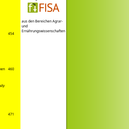
aus den Bereichen Agrar-
und
Ernährungswissenschaften
454
hen
460
ally
471