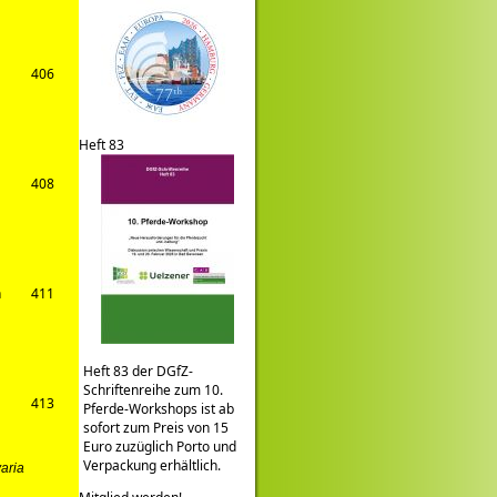
406
Heft 83
408
n
411
Heft 83 der DGfZ-
Schriftenreihe zum 10.
413
Pferde-Workshops ist ab
sofort zum Preis von 15
Euro zuzüglich Porto und
Verpackung erhältlich.
varia