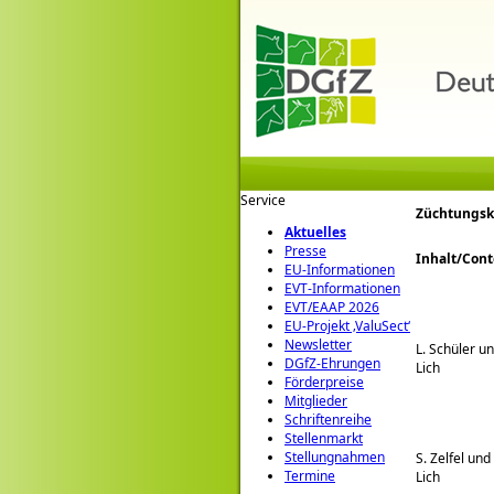
Service
Züchtungsk
Aktuelles
Presse
Inhalt/Cont
EU-Informationen
EVT-Informationen
EVT/EAAP 2026
EU-Projekt ‚ValuSect‘
Newsletter
L. Schüler un
DGfZ-Ehrungen
Lich
Förderpreise
Mitglieder
Schriftenreihe
Stellenmarkt
Stellungnahmen
S. Zelfel und
Termine
Lich