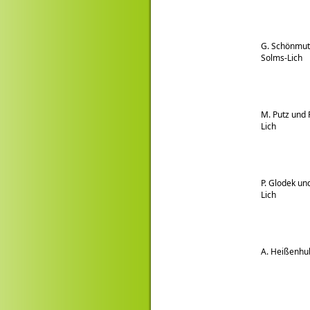
G. Schönmuth
Solms-Lich
M. Putz und 
Lich
P. Glodek und
Lich
A. Heißenhu