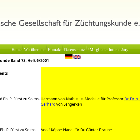
Home
Wir über uns
Kontakt
Datenschutz
! Mitglieder Intern
Jury
unde Band 73, Heft 6/2001
ents
d Ph. R. Fürst zu Solms-
Hermann-von-Nathusius-Medaille für Professor
Dr. Dr. h. 
Gerhard
von Lengerken
 Ph. R. Fürst zu Solms-
Adolf-Köppe-Nadel für Dr. Günter Braune