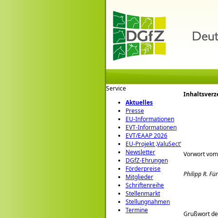
Service
Inhaltsverz
Aktuelles
Presse
EU-Informationen
EVT-Informationen
EVT/EAAP 2026
EU-Projekt ‚ValuSect‘
Newsletter
Vorwort vom 
DGfZ-Ehrungen
Förderpreise
Philipp R. Fü
Mitglieder
Schriftenreihe
Stellenmarkt
Stellungnahmen
Termine
Grußwort des