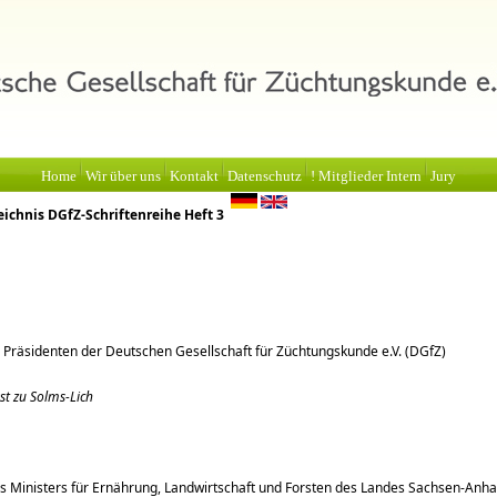
Home
Wir über uns
Kontakt
Datenschutz
! Mitglieder Intern
Jury
eichnis DGfZ-Schriftenreihe Heft 3
Präsidenten der Deutschen Gesellschaft für Züchtungskunde e.V. (DGfZ)
rst zu Solms-Lich
 Ministers für Ernährung, Landwirtschaft und Forsten des Landes Sachsen-Anha