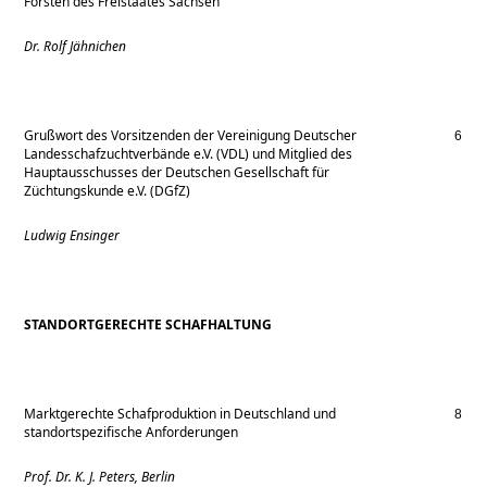
Forsten des Freistaates Sachsen
Dr. Rolf Jähnichen
Grußwort des Vorsitzenden der Vereinigung Deutscher
6
Landesschafzuchtverbände e.V. (VDL) und Mitglied des
Hauptausschusses der Deutschen Gesellschaft für
Züchtungskunde e.V. (DGfZ)
Ludwig Ensinger
STANDORTGERECHTE SCHAFHALTUNG
Marktgerechte Schafproduktion in Deutschland und
8
standortspezifische Anforderungen
Prof. Dr. K. J. Peters, Berlin