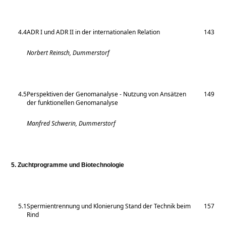
4.4
ADR I und ADR II in der internationalen Relation
143
Norbert Reinsch, Dummerstorf
4.5
Perspektiven der Genomanalyse - Nutzung von Ansätzen
149
der funktionellen Genomanalyse
Manfred Schwerin, Dummerstorf
5. Zuchtprogramme und Biotechnologie
5.1
Spermientrennung und Klonierung Stand der Technik beim
157
Rind