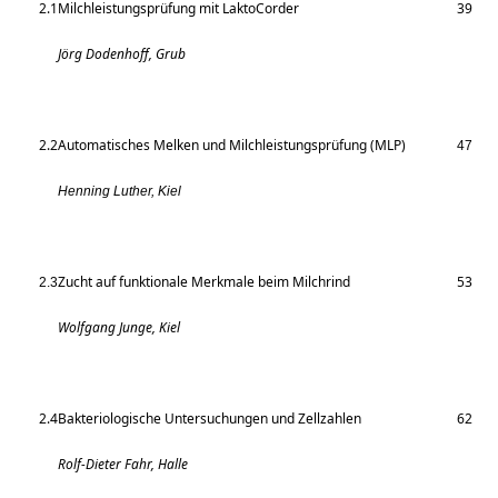
2.1
Milchleistungsprüfung mit LaktoCorder
39
Jörg Dodenhoff, Grub
2.2
Automatisches Melken und Milchleistungs­prüfung (MLP)
47
Henning Luther, Kiel
Zucht auf funktionale Merkmale beim Milchrind
53
2.3
Wolfgang Junge, Kiel
2.4
Bakteriologische Untersuchungen und Zellzahlen
62
Rolf-Dieter Fahr, Halle