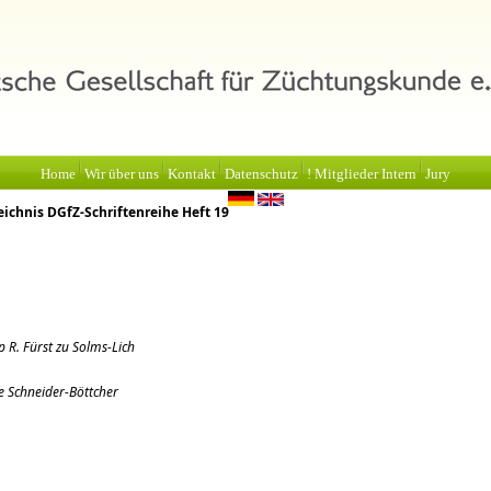
Home
Wir über uns
Kontakt
Datenschutz
! Mitglieder Intern
Jury
eichnis DGfZ-Schriftenreihe Heft 19
pp R. Fürst zu Solms-Lich
ne Schneider-Böttcher