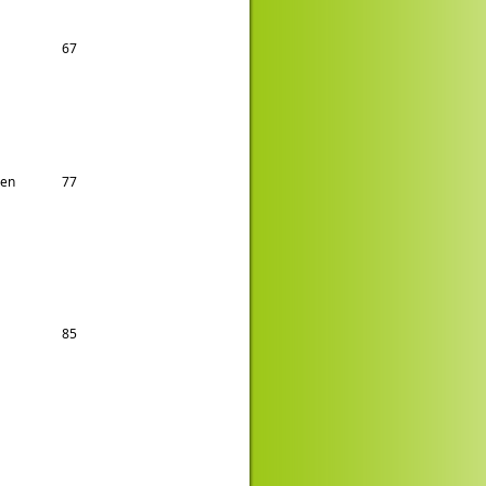
67
hen
77
85