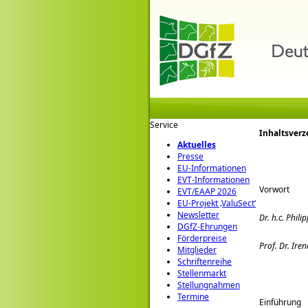
Service
Inhaltsverz
Aktuelles
Presse
EU-Informationen
EVT-Informationen
Vorwort
EVT/EAAP 2026
EU-Projekt ‚ValuSect‘
Newsletter
Dr. h.c. Phili
DGfZ-Ehrungen
Förderpreise
Prof. Dr. Ire
Mitglieder
Schriftenreihe
Stellenmarkt
Stellungnahmen
Termine
Einführung