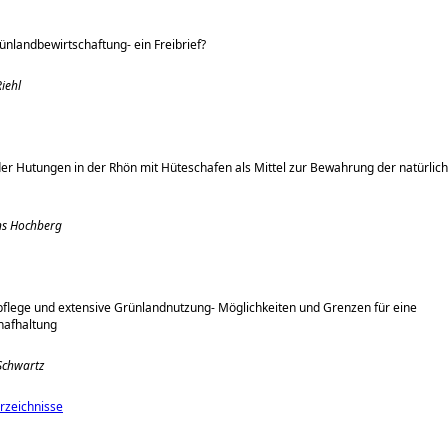
ünlandbewirtschaftung- ein Freibrief?
iehl
r Hutungen in der Rhön mit Hüteschafen als Mittel zur Bewahrung der natürlic
ans Hochberg
flege und extensive Grünlandnutzung- Möglichkeiten und Grenzen für eine
chafhaltung
 Schwartz
erzeichnisse