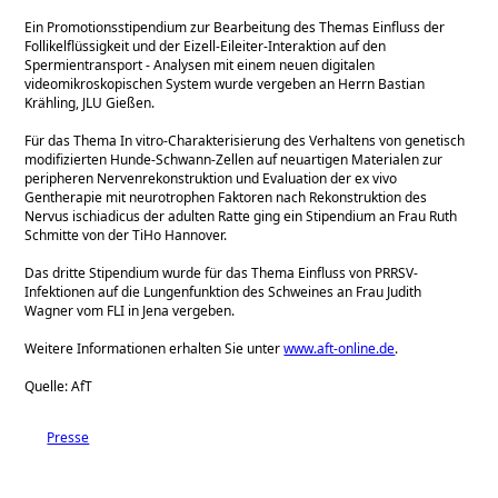
Ein Promotionsstipendium zur Bearbeitung des Themas Einfluss der
Follikelflüssigkeit und der Eizell-Eileiter-Interaktion auf den
Spermientransport - Analysen mit einem neuen digitalen
videomikroskopischen System wurde vergeben an Herrn Bastian
Krähling, JLU Gießen.
Für das Thema In vitro-Charakterisierung des Verhaltens von genetisch
modifizierten Hunde-Schwann-Zellen auf neuartigen Materialen zur
peripheren Nervenrekonstruktion und Evaluation der ex vivo
Gentherapie mit neurotrophen Faktoren nach Rekonstruktion des
Nervus ischiadicus der adulten Ratte ging ein Stipendium an Frau Ruth
Schmitte von der TiHo Hannover.
Das dritte Stipendium wurde für das Thema Einfluss von PRRSV-
Infektionen auf die Lungenfunktion des Schweines an Frau Judith
Wagner vom FLI in Jena vergeben.
Weitere Informationen erhalten Sie unter
www.aft-online.de
.
Quelle: AfT
Presse