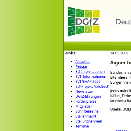
Service
14.05.2009
Aktuelles
Aigner f
Presse
EU-Informationen
Bundesminist
EVT-Informationen
Elterntiere 
EVT/EAAP 2026
Bürgerinnen 
EU-Projekt ‚ValuSect‘
Jedes männli
Newsletter
Kälber, Ferk
DGfZ-Ehrungen
landwirtscha
Förderpreise
Mitglieder
Quelle: BME
Schriftenreihe
Stellenmarkt
Stellungnahmen
Termine