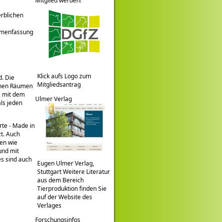
Mitglied werden!
rblichen
mmenfassung
Klick aufs Logo zum
d. Die
Mitgliedsantrag
ichen Räumen
e mit dem
Ulmer Verlag
ls jeden
te - Made in
t. Auch
nen wie
und mit
es sind auch
Eugen Ulmer Verlag,
Stuttgart Weitere Literatur
aus dem Bereich
Tierproduktion finden Sie
auf der Website des
Verlages
Forschungsinfos