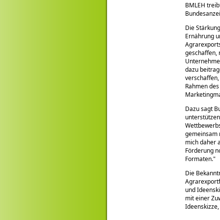
BMLEH treibt
Bundesanzeig
Die Stärkung
Ernährung un
Agrarexports
geschaffen, 
Unternehmen 
dazu beitrag
verschaffen,
Rahmen des 
Marketingma
Dazu sagt Bu
unterstützen
Wettbewerbsf
gemeinsam mi
mich daher 
Förderung no
Formaten.
Die Bekannt
Agrarexpor
und Ideenski
mit einer Zu
Ideenskizze,