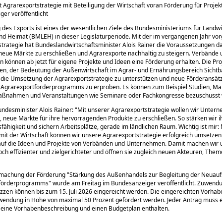
 Agrarexportstrategie mit Beteiligung der Wirtschaft voran Förderung für Projek
er veröffentlicht
 des Exports ist eines der wesentlichen Ziele des Bundesministeriums für Landwi
d Heimat (BMLEH) in dieser Legislaturperiode. Mit der im vergangenen Jahr vor
trategie hat Bundeslandwirtschaftsminister Alois Rainer die Voraussetzungen d
neue Märkte zu erschließen und Agrarexporte nachhaltig zu steigern. Verbände 
können ab jetzt für eigene Projekte und Ideen eine Förderung erhalten. Die Pro
en, der Bedeutung der Außenwirtschaft im Agrar- und Ernährungsbereich Sichtba
 die Umsetzung der Agrarexportstrategie zu unterstützen und neue Förderansät
Agrarexportförderprogramms zu erproben. Es können zum Beispiel Studien, Ma
ßnahmen und Veranstaltungen wie Seminare oder Fachkongresse bezuschusst
ndesminister Alois Rainer:
Mit unserer Agrarexportstrategie wollen wir Unter
, neue Märkte für ihre hervorragenden Produkte zu erschließen. So stärken wir i
ähigkeit und sichern Arbeitsplätze, gerade im ländlichen Raum. Wichtig ist mir:
t der Wirtschaft können wir unsere Agrarexportstrategie erfolgreich umsetzen.
auf die Ideen und Projekte von Verbänden und Unternehmen. Damit machen wir 
ch effizienter und zielgerichteter und öffnen sie zugleich neuen Akteuren, The
machung der Förderung
Stärkung des Außenhandels zur Begleitung der Neuauf
tförderprogramms
wurde am Freitag im Bundesanzeiger veröffentlicht. Zuwend
zzen können bis zum 15. Juli 2026 eingereicht werden. Die eingereichten Vorha
wendung in Höhe von maximal 50 Prozent gefördert werden. Jeder Antrag muss 
 eine Vorhabenbeschreibung und einen Budgetplan enthalten.