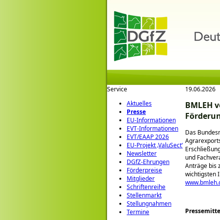
Service
19.06.2026
Aktuelles
BMLEH ve
Presse
Förderun
EU-Informationen
EVT-Informationen
Das Bundesmi
EVT/EAAP 2026
Agrarexports
EU-Projekt ‚ValuSect‘
Erschließun
Newsletter
und Fachvera
DGfZ-Ehrungen
Anträge bis 
Förderpreise
wichtigsten
Mitglieder
www.bmleh.d
Schriftenreihe
Stellenmarkt
Stellungnahmen
Pressemitte
Termine