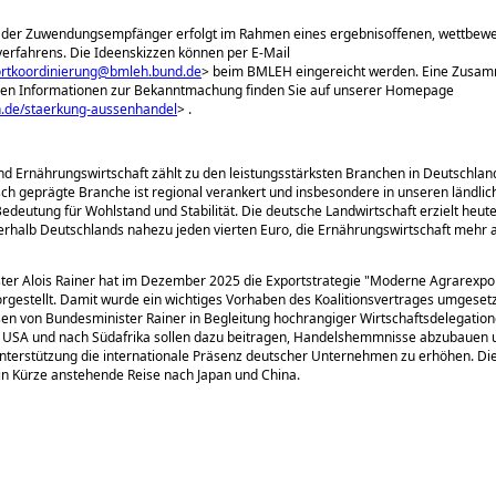
 der Zuwendungsempfänger erfolgt im Rahmen eines ergebnisoffenen, wettbewe
erfahrens. Die Ideenskizzen können per E-Mail
ortkoordinierung@bmleh.bund.de
> beim BMLEH eingereicht werden. Eine Zusa
sten Informationen zur Bekanntmachung finden Sie auf unserer Homepage
de/staerkung-aussenhandel
> .
nd Ernährungswirtschaft zählt zu den leistungsstärksten Branchen in Deutschlan
sch geprägte Branche ist regional verankert und insbesondere in unseren ländl
edeutung für Wohlstand und Stabilität. Die deutsche Landwirtschaft erzielt heut
rhalb Deutschlands nahezu jeden vierten Euro, die Ernährungswirtschaft mehr a
er Alois Rainer hat im Dezember 2025 die Exportstrategie
Moderne Agrarexpor
rgestellt. Damit wurde ein wichtiges Vorhaben des Koalitionsvertrages umgesetz
en von Bundesminister Rainer in Begleitung hochrangiger Wirtschaftsdelegatio
ie USA und nach Südafrika sollen dazu beitragen, Handelshemmnisse abzubauen 
Unterstützung die internationale Präsenz deutscher Unternehmen zu erhöhen. Di
e in Kürze anstehende Reise nach Japan und China.