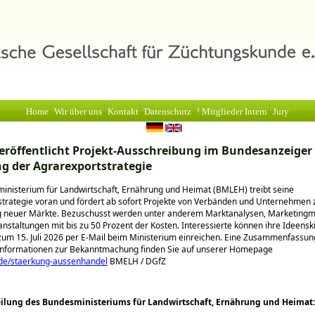
Home
Wir über uns
Kontakt
Datenschutz
! Mitglieder Intern
Jury
röffentlicht Projekt-Ausschreibung im Bundesanzeiger
g der Agrarexportstrategie
nisterium für Landwirtschaft, Ernährung und Heimat (BMLEH) treibt seine
trategie voran und fördert ab sofort Projekte von Verbänden und Unternehmen 
g neuer Märkte. Bezuschusst werden unter anderem Marktanalysen, Marketin
nstaltungen mit bis zu 50 Prozent der Kosten. Interessierte können ihre Ideensk
zum 15. Juli 2026 per E-Mail beim Ministerium einreichen. Eine Zusammenfassun
 Informationen zur Bekanntmachung finden Sie auf unserer Homepage
e/staerkung-aussenhandel
BMELH / DGfZ
ilung des Bundesministeriums für Landwirtschaft, Ernährung und Heimat: