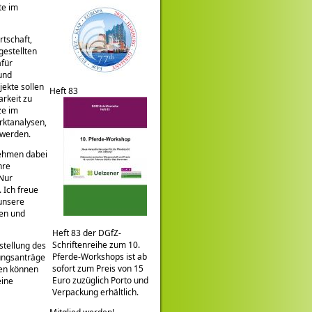
te im
rtschaft,
gestellten
afür
und
jekte sollen
Heft 83
rkeit zu
ze im
rktanalysen,
 werden.
nehmen dabei
hre
 Nur
 Ich freue
unsere
men und
Heft 83 der DGfZ-
Schriftenreihe zum 10.
stellung des
Pferde-Workshops ist ab
ungsanträge
sofort zum Preis von 15
ben können
Euro zuzüglich Porto und
eine
Verpackung erhältlich.