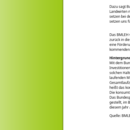
Dazu sagt Bu
Landwirten n
setzen bei d
setzen uns f
Das BMLEH w
zurück in di
eine Förderu
kommenden M
Hintergrun
Mit dem Bun
Investitione
solchen Halt
laufenden Me
Gesamtlaufze
heißt das ko
Die konsumti
Das Bundesp
gestellt, im
diesem Jahr 
Quelle: BML