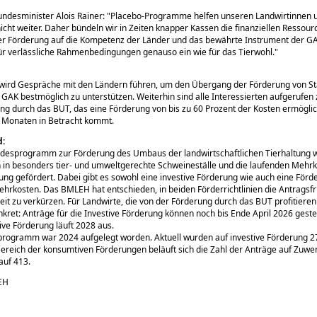
ndesminister Alois Rainer:
Placebo-Programme helfen unseren Landwirtinnen 
icht weiter. Daher bündeln wir in Zeiten knapper Kassen die finanziellen Ressou
er Förderung auf die Kompetenz der Länder und das bewährte Instrument der GA
ür verlässliche Rahmenbedingungen genauso ein wie für das Tierwohl.
ird Gespräche mit den Ländern führen, um den Übergang der Förderung von S
e GAK bestmöglich zu unterstützen. Weiterhin sind alle Interessierten aufgerufen 
ng durch das BUT, das eine Förderung von bis zu 60 Prozent der Kosten ermöglich
onaten in Betracht kommt.
d:
desprogramm zur Förderung des Umbaus der landwirtschaftlichen Tierhaltung 
n in besonders tier- und umweltgerechte Schweineställe und die laufenden Mehrk
ung gefördert. Dabei gibt es sowohl eine investive Förderung wie auch eine Förd
hrkosten. Das BMLEH hat entschieden, in beiden Förderrichtlinien die Antragsfr
it zu verkürzen. Für Landwirte, die von der Förderung durch das BUT profitieren
nkret: Anträge für die Investive Förderung können noch bis Ende April 2026 geste
ve Förderung läuft 2028 aus.
rogramm war 2024 aufgelegt worden. Aktuell wurden auf investive Förderung 2
 Bereich der konsumtiven Förderungen beläuft sich die Zahl der Anträge auf Zuwe
auf 413.
EH