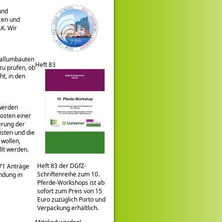
und
rcen und
K. Wir
tallumbauten
Heft 83
zu prüfen, ob
t, in den
werden
osten einer
erung der
isten und die
 wollen,
llt werden.
Heft 83 der DGfZ-
71 Anträge
Schriftenreihe zum 10.
ndung in
Pferde-Workshops ist ab
sofort zum Preis von 15
Euro zuzüglich Porto und
Verpackung erhältlich.