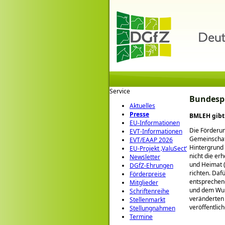
Service
Bundespr
Aktuelles
Presse
BMLEH gibt 
EU-Informationen
Die Förderun
EVT-Informationen
Gemeinscha
EVT/EAAP 2026
Hintergrund
EU-Projekt ‚ValuSect‘
nicht die er
Newsletter
und Heimat (
DGfZ-Ehrungen
richten. Daf
Förderpreise
entsprechend
Mitglieder
und dem Wuns
Schriftenreihe
veränderten
Stellenmarkt
veröffentlic
Stellungnahmen
Termine