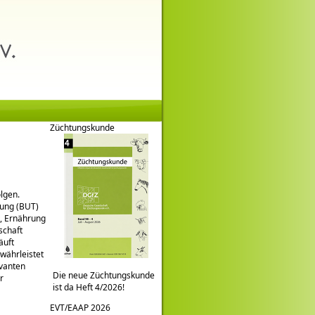
Züchtungskunde
lgen.
tung (BUT)
t, Ernährung
schaft
äuft
währleistet
evanten
Die neue Züchtungskunde
r
ist da Heft 4/2026!
EVT/EAAP 2026