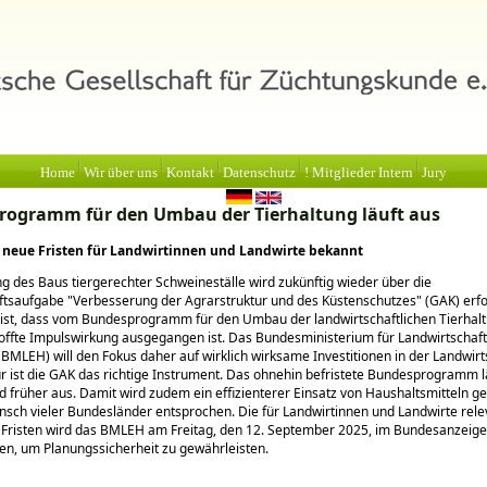
Home
Wir über uns
Kontakt
Datenschutz
! Mitglieder Intern
Jury
ogramm für den Umbau der Tierhaltung läuft aus
neue Fristen für Landwirtinnen und Landwirte bekannt
g des Baus tiergerechter Schweineställe wird zukünftig wieder über die
ftsaufgabe
Verbesserung der Agrarstruktur und des Küstenschutzes
(GAK) erfo
 ist, dass vom Bundesprogramm für den Umbau der landwirtschaftlichen Tierhal
hoffte Impulswirkung ausgegangen ist. Das Bundesministerium für Landwirtschaf
BMLEH) will den Fokus daher auf wirklich wirksame Investitionen in der Landwirt
ür ist die GAK das richtige Instrument. Das ohnehin befristete Bundesprogramm l
 früher aus. Damit wird zudem ein effizienterer Einsatz von Haushaltsmitteln ge
ch vieler Bundesländer entsprochen. Die für Landwirtinnen und Landwirte rel
 Fristen wird das BMLEH am Freitag, den 12. September 2025, im Bundesanzeige
hen, um Planungssicherheit zu gewährleisten.