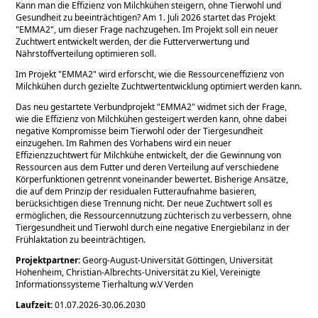
Kann man die Effizienz von Milchkühen steigern, ohne Tierwohl und
Gesundheit zu beeinträchtigen? Am 1. Juli 2026 startet das Projekt
EMMA2
, um dieser Frage nachzugehen. Im Projekt soll ein neuer
Zuchtwert entwickelt werden, der die Futterverwertung und
Nährstoffverteilung optimieren soll.
Im Projekt
EMMA2
wird erforscht, wie die Ressourceneffizienz von
Milchkühen durch gezielte Zuchtwertentwicklung optimiert werden kann.
Das neu gestartete Verbundprojekt
EMMA2
widmet sich der Frage,
wie die Effizienz von Milchkühen gesteigert werden kann, ohne dabei
negative Kompromisse beim Tierwohl oder der Tiergesundheit
einzugehen. Im Rahmen des Vorhabens wird ein neuer
Effizienzzuchtwert für Milchkühe entwickelt, der die Gewinnung von
Ressourcen aus dem Futter und deren Verteilung auf verschiedene
Körperfunktionen getrennt voneinander bewertet. Bisherige Ansätze,
die auf dem Prinzip der residualen Futteraufnahme basieren,
berücksichtigen diese Trennung nicht. Der neue Zuchtwert soll es
ermöglichen, die Ressourcennutzung züchterisch zu verbessern, ohne
Tiergesundheit und Tierwohl durch eine negative Energiebilanz in der
Frühlaktation zu beeinträchtigen.
Projektpartner:
Georg-August-Universität Göttingen, Universität
Hohenheim, Christian-Albrechts-Universität zu Kiel, Vereinigte
Informationssysteme Tierhaltung w.V Verden
Laufzeit:
01.07.2026-30.06.2030