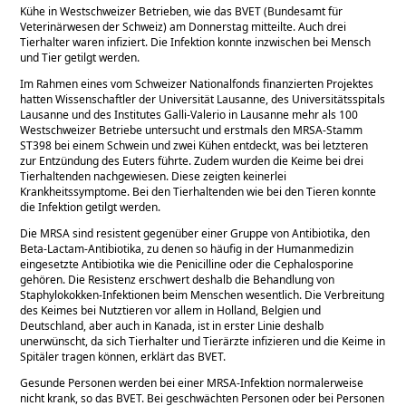
Kühe in Westschweizer Betrieben, wie das BVET (Bundesamt für
Veterinärwesen der Schweiz) am Donnerstag mitteilte. Auch drei
Tierhalter waren infiziert. Die Infektion konnte inzwischen bei Mensch
und Tier getilgt werden.
Im Rahmen eines vom Schweizer Nationalfonds finanzierten Projektes
hatten Wissenschaftler der Universität Lausanne, des Universitätsspitals
Lausanne und des Institutes Galli-Valerio in Lausanne mehr als 100
Westschweizer Betriebe untersucht und erstmals den MRSA-Stamm
ST398 bei einem Schwein und zwei Kühen entdeckt, was bei letzteren
zur Entzündung des Euters führte. Zudem wurden die Keime bei drei
Tierhaltenden nachgewiesen. Diese zeigten keinerlei
Krankheitssymptome. Bei den Tierhaltenden wie bei den Tieren konnte
die Infektion getilgt werden.
Die MRSA sind resistent gegenüber einer Gruppe von Antibiotika, den
Beta-Lactam-Antibiotika, zu denen so häufig in der Humanmedizin
eingesetzte Antibiotika wie die Penicilline oder die Cephalosporine
gehören. Die Resistenz erschwert deshalb die Behandlung von
Staphylokokken-Infektionen beim Menschen wesentlich. Die Verbreitung
des Keimes bei Nutztieren vor allem in Holland, Belgien und
Deutschland, aber auch in Kanada, ist in erster Linie deshalb
unerwünscht, da sich Tierhalter und Tierärzte infizieren und die Keime in
Spitäler tragen können, erklärt das BVET.
Gesunde Personen werden bei einer MRSA-Infektion normalerweise
nicht krank, so das BVET. Bei geschwächten Personen oder bei Personen