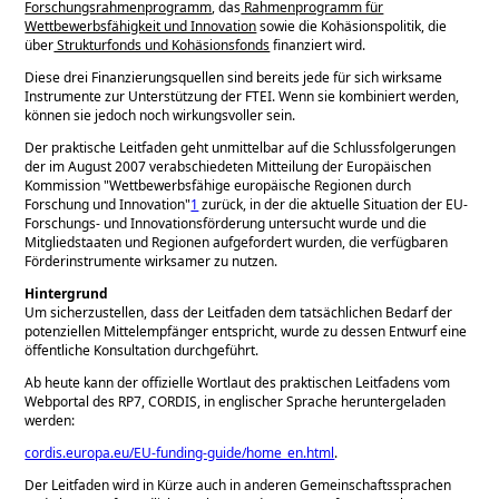
Forschungsrahmenprogramm
, das
Rahmenprogramm für
Wettbewerbsfähigkeit und Innovation
sowie die Kohäsionspolitik, die
über
Strukturfonds und Kohäsionsfonds
finanziert wird.
Diese drei Finanzierungsquellen sind bereits jede für sich wirksame
Instrumente zur Unterstützung der FTEI. Wenn sie kombiniert werden,
können sie jedoch noch wirkungsvoller sein.
Der praktische Leitfaden geht unmittelbar auf die Schlussfolgerungen
der im August 2007 verabschiedeten Mitteilung der Europäischen
Kommission
Wettbewerbsfähige europäische Regionen durch
Forschung und Innovation
1
zurück, in der die aktuelle Situation der EU-
Forschungs- und Innovationsförderung untersucht wurde und die
Mitgliedstaaten und Regionen aufgefordert wurden, die verfügbaren
Förderinstrumente wirksamer zu nutzen.
Hintergrund
Um sicherzustellen, dass der Leitfaden dem tatsächlichen Bedarf der
potenziellen Mittelempfänger entspricht, wurde zu dessen Entwurf eine
öffentliche Konsultation durchgeführt.
Ab heute kann der offizielle Wortlaut des praktischen Leitfadens vom
Webportal des RP7, CORDIS, in englischer Sprache heruntergeladen
werden:
cordis.europa.eu/EU-funding-guide/home_en.html
.
Der Leitfaden wird in Kürze auch in anderen Gemeinschaftssprachen