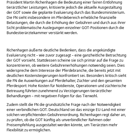
Präsident Martin Richenhagen die Bedeutung einer fairen Entlohnung
tierärztlicher Leistungen, kritisierte jedoch die aktuelle Ausgestaltung
der GOT sowie die geplante Evaluierung durch das Bundesministerium.
Die FN sieht insbesondere im Pferdebereich erhebliche finanzielle
Belastungen, die durch die Erhöhung der Gebühren und durch aus ihrer
Sicht problematische Auslegungen einzelner GOT-Positionen durch die
Bundestierärztekammer verstärkt werden.
Richenhagen äußerte deutliche Bedenken, dass die angekündigte
Evaluierung nicht – wie zuvor zugesagt – eine ganzheitliche Betrachtung
der GOT vorsieht. Stattdessen scheine sie sich primär auf die Frage zu
konzentrieren, ob weitere Gebührenerhöhungen notwendig seien. Dies
widerspreche dem Interesse der Pferdebranche, die bereits jetzt mit
deutlichen Kostensteigerungen konfrontiert sei. Besonders kritisch sieht
die FN die Auswirkungen auf Pferdehalter, Züchter und den gesamten
Pferdesport: Hohe Kosten für Notdienste, Operationen und züchterische
Betreuung führten zunehmend zu Verzögerungen tierärztlicher
Behandlungen – mit negativen Folgen für das Tierwohl.
Zudem stellt die FN die grundsätzliche Frage nach der Notwendigkeit
einer verbindlichen GOT. Deutschland sei das einzige EU-Land mit einer
solchen verpflichtenden Gebührenordnung. Richenhagen regt daher an,
zu prüfen, ob die GOT künftig als unverbindlicher Rahmen oder
Preisempfehlung ausgestaltet werden könnte, um Tierärzten mehr
Flexibilität zu ermöglichen.