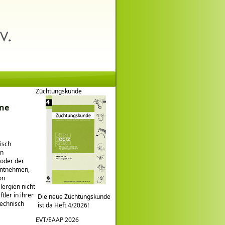
Züchtungskunde
ine
isch
en
oder der
 entnehmen,
on
lergien nicht
ler in ihrer
Die neue Züchtungskunde
technisch
ist da Heft 4/2026!
EVT/EAAP 2026