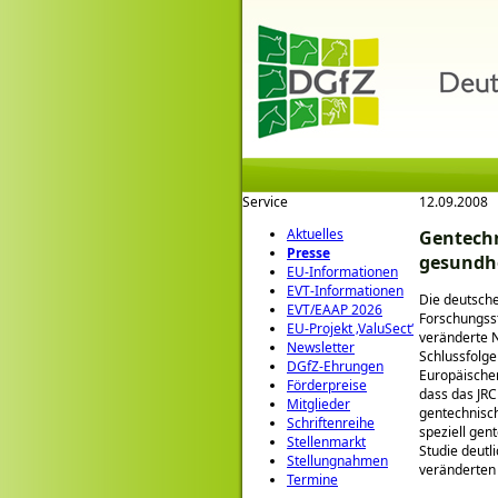
Service
12.09.2008
Aktuelles
Gentechn
Presse
gesundhe
EU-Informationen
EVT-Informationen
Die deutsche
EVT/EAAP 2026
Forschungsst
EU-Projekt ‚ValuSect‘
veränderte N
Newsletter
Schlussfolg
DGfZ-Ehrungen
Europäischen
Förderpreise
dass das JRC
Mitglieder
gentechnisch
Schriftenreihe
speziell gen
Stellenmarkt
Studie deutl
Stellungnahmen
veränderten
Termine