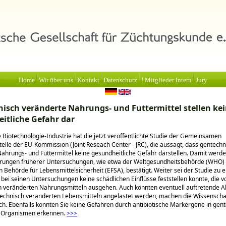
Home
Wir über uns
Kontakt
Datenschutz
! Mitglieder Intern
Jury
isch veränderte Nahrungs- und Futtermittel stellen ke
itliche Gefahr dar
 Biotechnologie-Industrie hat die jetzt veröffentlichte Studie der Gemeinsamen
elle der EU-Kommission (Joint Reseach Center - JRC), die aussagt, dass gentechn
ahrungs- und Futtermittel keine gesundheitliche Gefahr darstellen. Damit werd
erungen früherer Untersuchungen, wie etwa der Weltgesundheitsbehörde (WHO) 
 Behörde für Lebensmittelsicherheit (EFSA), bestätigt. Weiter sei der Studie zu
 bei seinen Untersuchungen keine schädlichen Einflüsse feststellen konnte, die v
 veränderten Nahrungsmitteln ausgehen. Auch könnten eventuell auftretende Al
technisch veränderten Lebensmitteln angelastet werden, machen die Wissenschaft
ich. Ebenfalls konnten Sie keine Gefahren durch antibiotische Markergene in gen
 Organismen erkennen.
>>>