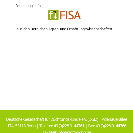
Forschungsinfos
aus den Bereichen Agrar- und Ernährungswissenschaften
Deutsche Gesellschaft für Züchtungskunde e.V. (DGfZ) | Adenauerallee
174, 53113 Bonn | Telefon: 49 (0)228 9144761 | Fax: 49 (0)228 9144766
| E-Mail: info@dgfz-bonn.de