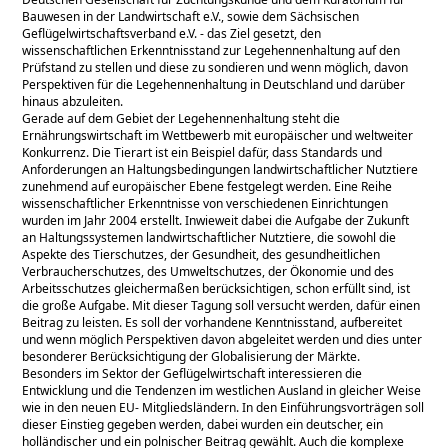
Bauwesen in der Landwirtschaft e.V., sowie dem Sächsischen
Geflügelwirtschaftsverband e.V. - das Ziel gesetzt, den
wissenschaftlichen Erkenntnisstand zur Legehennenhaltung auf den
Prüfstand zu stellen und diese zu sondieren und wenn möglich, davon
Perspektiven für die Legehennenhaltung in Deutschland und darüber
hinaus abzuleiten.
Gerade auf dem Gebiet der Legehennenhaltung steht die
Ernährungswirtschaft im Wettbewerb mit europäischer und weltweiter
Konkurrenz. Die Tierart ist ein Beispiel dafür, dass Standards und
Anforderungen an Haltungsbedingungen landwirtschaftlicher Nutztiere
zunehmend auf europäischer Ebene festgelegt werden. Eine Reihe
wissenschaftlicher Erkenntnisse von verschiedenen Einrichtungen
wurden im Jahr 2004 erstellt. Inwieweit dabei die Aufgabe der Zukunft
an Haltungssystemen landwirtschaftlicher Nutztiere, die sowohl die
Aspekte des Tierschutzes, der Gesundheit, des gesundheitlichen
Verbraucherschutzes, des Umweltschutzes, der Ökonomie und des
Arbeitsschutzes gleichermaßen berücksichtigen, schon erfüllt sind, ist
die große Aufgabe. Mit dieser Tagung soll versucht werden, dafür einen
Beitrag zu leisten. Es soll der vorhandene Kenntnisstand, aufbereitet
und wenn möglich Perspektiven davon abgeleitet werden und dies unter
besonderer Berücksichtigung der Globalisierung der Märkte.
Besonders im Sektor der Geflügelwirtschaft interessieren die
Entwicklung und die Tendenzen im westlichen Ausland in gleicher Weise
wie in den neuen EU- Mitgliedsländern. In den Einführungsvorträgen soll
dieser Einstieg gegeben werden, dabei wurden ein deutscher, ein
holländischer und ein polnischer Beitrag gewählt. Auch die komplexe