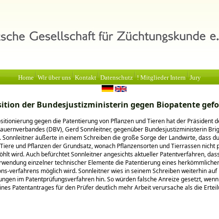
Home
Wir über uns
Kontakt
Datenschutz
! Mitglieder Intern
Jury
sition der Bundesjustizministerin gegen Biopatente gefo
ositionierung gegen die Patentierung von Pflanzen und Tieren hat der Präsident d
uernverbandes (DBV), Gerd Sonnleitner, gegenüber Bundes­justizministerin Brigi
. Sonnleitner äußerte in einem Schreiben die große Sorge der Landwirte, dass d
 Tiere und Pflanzen der Grundsatz, wonach Pflanzensorten und Tierrassen nicht 
öhlt wird. Auch befürchtet Sonnleitner angesichts aktueller Patentverfahren, das
erwendung einzelner technischer Elemente die Patentierung eines herkömmliche
ons-verfahrens möglich wird. Sonnleitner wies in seinem Schreiben weiterhin auf
ungen im Patentprüfungsverfahren hin. So würden falsche Anreize gesetzt, wenn
nes Patentantrages für den Prüfer deutlich mehr Arbeit verursache als die Ertei