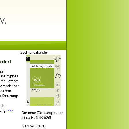
Züchtungskunde
rdert
es
tte Zypries
urch Patente
patentierbar
s schon
n Kreuzungs-
 die
lung.
>>>
Die neue Züchtungskunde
ist da Heft 4/2026!
EVT/EAAP 2026