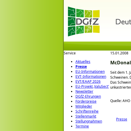
Service
15.01.2008
Aktuelles
McDonald
Presse
EU-Informationen
Seit dem 1. 
EVT-Informationen
Schweinen. D
EVT/EAAP 2026
Das Schwein
EU-Projekt ‚ValuSect‘
unkastrierte
Newsletter
DGfZ-Ehrungen
Quelle: AHO
Förderpreise
Mitglieder
Schriftenreihe
Stellenmarkt
Presse
Stellungnahmen
Termine