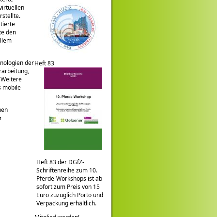
irtuellen
stellte.
tierte
te den
ellem
hnologien der
Heft 83
rarbeitung,
 Weitere
s mobile
hen
r
Heft 83 der DGfZ-
Schriftenreihe zum 10.
Pferde-Workshops ist ab
sofort zum Preis von 15
Euro zuzüglich Porto und
Verpackung erhältlich.