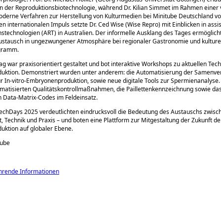
 in der Reproduktionsbiotechnologie, während Dr. Kilian Simmet im Rahmen einer v
derne Verfahren zur Herstellung von Kulturmedien bei Minitube Deutschland vor
en internationalen Impuls setzte Dr. Ced Wise (Wise Repro) mit Einblicken in assis
stechnologien (ART) in Australien. Der informelle Ausklang des Tages ermöglich
Austausch in ungezwungener Atmosphäre bei regionaler Gastronomie und kultur
gramm.
ag war praxisorientiert gestaltet und bot interaktive Workshops zu aktuellen Tec
duktion. Demonstriert wurden unter anderem: die Automatisierung der Samenve
r In-vitro-Embryonenproduktion, sowie neue digitale Tools zur Spermienanalyse.
matisierten Qualitätskontrollmaßnahmen, die Paillettenkennzeichnung sowie da
 Data-Matrix-Codes im Feldeinsatz.
echDays 2025 verdeutlichten eindrucksvoll die Bedeutung des Austauschs zwisc
, Technik und Praxis – und boten eine Plattform zur Mitgestaltung der Zukunft de
uktion auf globaler Ebene.
tube
hrende Informationen