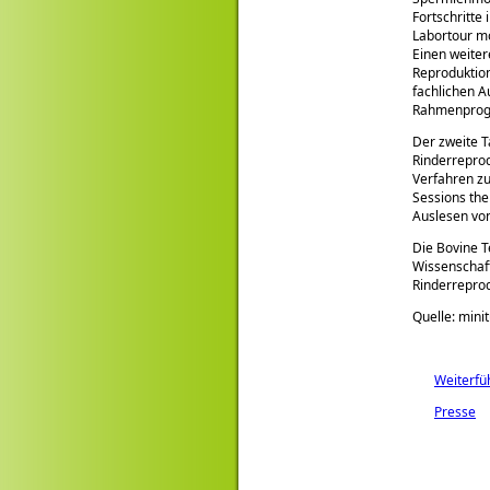
Fortschritte
Labortour mo
Einen weiter
Reproduktion
fachlichen 
Rahmenpro
Der zweite T
Rinderrepro
Verfahren zu
Sessions the
Auslesen von
Die Bovine T
Wissenschaft
Rinderreprod
Quelle: mini
Weiterfü
Presse