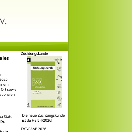
Züchtungskunde
ales
ür
 2025
einem
 Ort sowie
ationalen
Die neue Züchtungskunde
wa State
ist da Heft 4/2026!
Dr.
EVT/EAAP 2026
terte