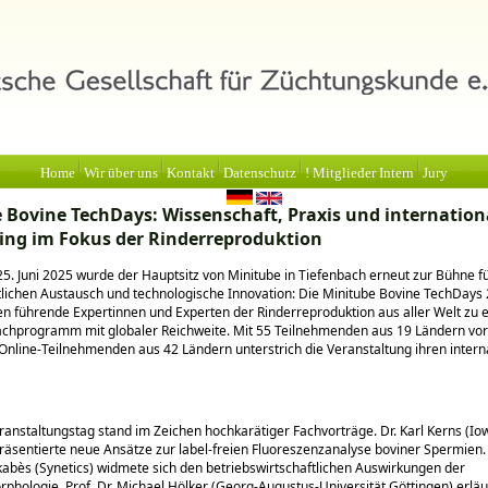
Home
Wir über uns
Kontakt
Datenschutz
! Mitglieder Intern
Jury
 Bovine TechDays: Wissenschaft, Praxis und internation
ng im Fokus der Rinderreproduktion
25. Juni 2025 wurde der Hauptsitz von Minitube in Tiefenbach erneut zur Bühne f
lichen Austausch und technologische Innovation: Die Minitube Bovine TechDays
 führende Expertinnen und Experten der Rinderreproduktion aus aller Welt zu 
achprogramm mit globaler Reichweite. Mit 55 Teilnehmenden aus 19 Ländern vor
Online-Teilnehmenden aus 42 Ländern unterstrich die Veranstaltung ihren intern
ranstaltungstag stand im Zeichen hochkarätiger Fachvorträge. Dr. Karl Kerns (Io
präsentierte neue Ansätze zur label-freien Fluoreszenzanalyse boviner Spermien. 
abès (Synetics) widmete sich den betriebswirtschaftlichen Auswirkungen der
hologie. Prof. Dr. Michael Hölker (Georg-Augustus-Universität Göttingen) erläu