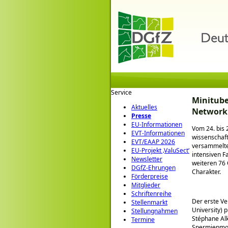
Service
Minitube
Aktuelles
Networki
Presse
EU-Informationen
Vom 24. bis 
EVT-Informationen
wissenschaft
EVT/EAAP 2026
versammelten
EU-Projekt ‚ValuSect‘
intensiven F
Newsletter
weiteren 76 
DGfZ-Ehrungen
Charakter.
Förderpreise
Mitglieder
Schriftenreihe
Der erste Ve
Stellenmarkt
University) 
Stellungnahmen
Stéphane Alk
Termine
Spermienmorp