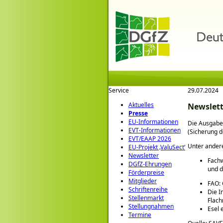
Service
29.07.2024
Aktuelles
Newslett
Presse
EU-Informationen
Die Ausgabe 
EVT-Informationen
(Sicherung de
EVT/EAAP 2026
Unter ander
EU-Projekt ‚ValuSect‘
Newsletter
Fachw
DGfZ-Ehrungen
und d
Förderpreise
Mitglieder
FAO: 
Schriftenreihe
Die I
Stellenmarkt
Flach
Stellungnahmen
Esel 
Termine