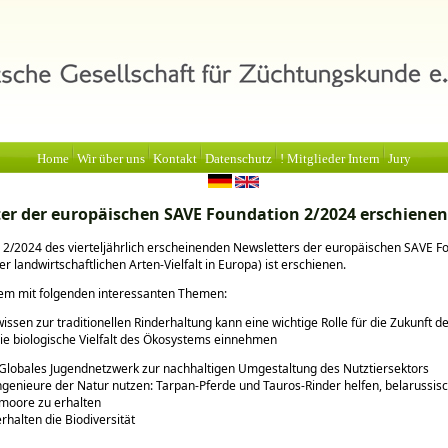
Home
Wir über uns
Kontakt
Datenschutz
! Mitglieder Intern
Jury
er der europäischen SAVE Foundation 2/2024 erschienen
2/2024 des vierteljährlich erscheinenden Newsletters der europäischen SAVE F
r landwirtschaftlichen Arten-Vielfalt in Europa) ist erschienen.
em mit folgenden interessanten Themen:
issen zur traditionellen Rinderhaltung kann eine wichtige Rolle für die Zukunft de
ie biologische Vielfalt des Ökosystems einnehmen
Globales Jugendnetzwerk zur nachhaltigen Umgestaltung des Nutztiersektors
ngenieure der Natur nutzen: Tarpan-Pferde und Tauros-Rinder helfen, belarussis
moore zu erhalten
erhalten die Biodiversität