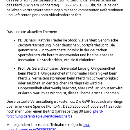
das Pferd
führt die Gesellschaft zur Förderung der Wissenschaft um
das Pferd (GWP) am Donnerstag 11.06.2026, 18:30 Uhr, die Reihe der
beliebten Vortragsveranstaltungen mit sehr kompetenten Referentinnen
und Referenten per Zoom-Videokonferenz fort.
Das sind die aktuellen Themen:
PD Dr. habil. Kathrin Friederike Stock, VIT Verden: Genomische
Zuchtwertschätzung in der deutschen Sportpferdezucht. Die
genomische Zuchtwertschätzung wird in der deutschen
Sportpferdezucht bereits angewendet und ist eine absolute
Innovation. Dr. Stock erklärt, wie sie funktioniert.
Prof. Dr. Gerald Schusser, Universität Leipzig: Ohrgesundheit
beim Pferd: 1. Ohrgesundheit mit normaler Hörfähigkeit beim
Pferd. 2. Verhaltensstörungen beim Pferd mit Schwerhörigkeit
oder Taubheit. In der täglichen Pferdepraxis wird die
Ohrgesundheit eher wenig beachtet, aber Prof. Dr. Schusser wird
erklären, warum es wichtig ist, dieses Thema ernst zu nehmen.
Diese virtuelle Veranstaltung ist kostenlos. Die GWP freut sich allerdings
über eine kleine Spende (Konto-Nr. DE20 2605 0001 0053 3011 23) oder
noch mehr über einen Beitritt (Jahresbeitrag 30 Euro,
pferd-
forschung.de/antrag-auf-mitgliedschaft
)
Mit folgendem Link ist eine Teilnahme möglich:
lmu-
munich.zoom.us/j/7628923080