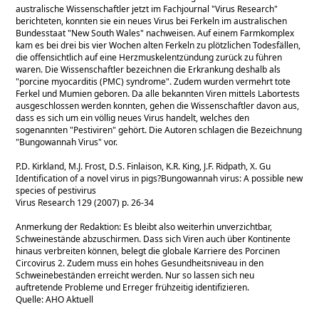
australische Wissenschaftler jetzt im Fachjournal "Virus Research"
berichteten, konnten sie ein neues Virus bei Ferkeln im australischen
Bundesstaat "New South Wales" nachweisen. Auf einem Farmkomplex
kam es bei drei bis vier Wochen alten Ferkeln zu plötzlichen Todesfällen,
die offensichtlich auf eine Herzmuskelentzündung zurück zu führen
waren. Die Wissenschaftler bezeichnen die Erkrankung deshalb als
"porcine myocarditis (PMC) syndrome". Zudem wurden vermehrt tote
Ferkel und Mumien geboren. Da alle bekannten Viren mittels Labortests
ausgeschlossen werden konnten, gehen die Wissenschaftler davon aus,
dass es sich um ein völlig neues Virus handelt, welches den
sogenannten "Pestiviren" gehört. Die Autoren schlagen die Bezeichnung
"Bungowannah Virus" vor.
P.D. Kirkland, M.J. Frost, D.S. Finlaison, K.R. King, J.F. Ridpath, X. Gu
Identification of a novel virus in pigs?Bungowannah virus: A possible new
species of pestivirus
Virus Research 129 (2007) p. 26-34
Anmerkung der Redaktion: Es bleibt also weiterhin unverzichtbar,
Schweinestände abzuschirmen. Dass sich Viren auch über Kontinente
hinaus verbreiten können, belegt die globale Karriere des Porcinen
Circovirus 2. Zudem muss ein hohes Gesundheitsniveau in den
Schweinebeständen erreicht werden. Nur so lassen sich neu
auftretende Probleme und Erreger frühzeitig identifizieren.
Quelle: AHO Aktuell