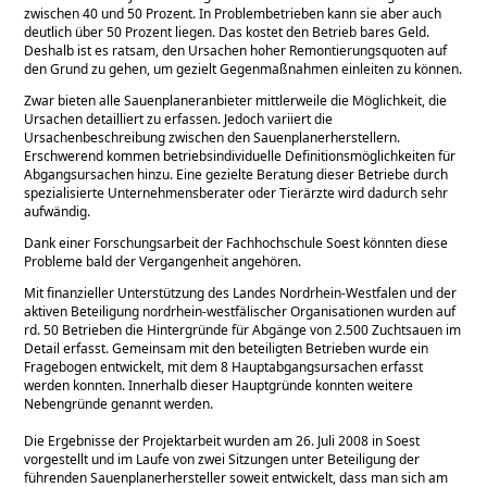
zwischen 40 und 50 Prozent. In Problembetrieben kann sie aber auch
deutlich über 50 Prozent liegen. Das kostet den Betrieb bares Geld.
Deshalb ist es ratsam, den Ursachen hoher Remontierungsquoten auf
den Grund zu gehen, um gezielt Gegenmaßnahmen einleiten zu können.
Zwar bieten alle Sauenplaneranbieter mittlerweile die Möglichkeit, die
Ursachen detailliert zu erfassen. Jedoch variiert die
Ursachenbeschreibung zwischen den Sauenplanerherstellern.
Erschwerend kommen betriebsindividuelle Definitionsmöglichkeiten für
Abgangsursachen hinzu. Eine gezielte Beratung dieser Betriebe durch
spezialisierte Unternehmensberater oder Tierärzte wird dadurch sehr
aufwändig.
Dank einer Forschungsarbeit der Fachhochschule Soest könnten diese
Probleme bald der Vergangenheit angehören.
Mit finanzieller Unterstützung des Landes Nordrhein-Westfalen und der
aktiven Beteiligung nordrhein-westfälischer Organisationen wurden auf
rd. 50 Betrieben die Hintergründe für Abgänge von 2.500 Zuchtsauen im
Detail erfasst. Gemeinsam mit den beteiligten Betrieben wurde ein
Fragebogen entwickelt, mit dem 8 Hauptabgangsursachen erfasst
werden konnten. Innerhalb dieser Hauptgründe konnten weitere
Nebengründe genannt werden.
Die Ergebnisse der Projektarbeit wurden am 26. Juli 2008 in Soest
vorgestellt und im Laufe von zwei Sitzungen unter Beteiligung der
führenden Sauenplanerhersteller soweit entwickelt, dass man sich am