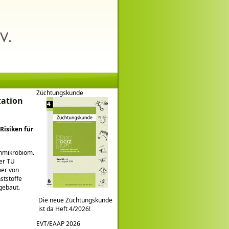
Züchtungskunde
tation
Risiken für
rmmikrobiom.
er TU
mer von
ststoffe
gebaut.
Die neue Züchtungskunde
ist da Heft 4/2026!
EVT/EAAP 2026