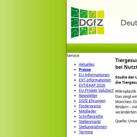
Service
Tiergesu
Aktuelles
bei Nutz
Presse
EU-Informationen
Studie der 
EVT-Informationen
die Tierges
EVT/EAAP 2026
EU-Projekt ‚ValuSect‘
Mikroplastik
Newsletter
Das zeigt ei
DGfZ-Ehrungen
München. Di
Förderpreise
Rindern – mi
Mitglieder
veränderten 
Schriftenreihe
Quelle: Univ
Stellenmarkt
Stellungnahmen
Termine