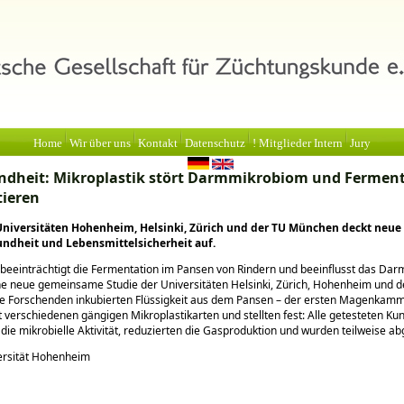
Home
Wir über uns
Kontakt
Datenschutz
! Mitglieder Intern
Jury
ndheit: Mikroplastik stört Darmmikrobiom und Fermen
tieren
Universitäten Hohenheim, Helsinki, Zürich und der TU München deckt neue 
undheit und Lebensmittelsicherheit auf.
 beeinträchtigt die Fermentation im Pansen von Rindern und beeinflusst das Da
ne neue gemeinsame Studie der Universitäten Helsinki, Zürich, Hohenheim und d
e Forschenden inkubierten Flüssigkeit aus dem Pansen – der ersten Magenkam
t verschiedenen gängigen Mikroplastikarten und stellten fest: Alle getesteten Kun
die mikrobielle Aktivität, reduzierten die Gasproduktion und wurden teilweise ab
ersität Hohenheim