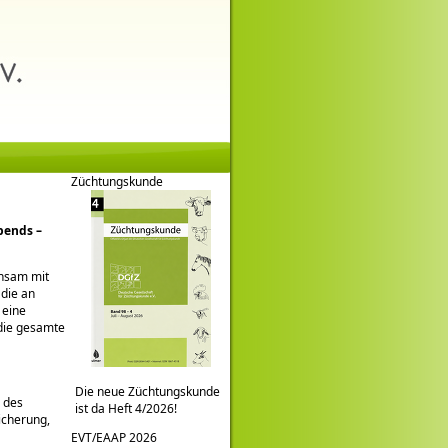
Züchtungskunde
bends –
insam mit
 die an
 eine
die gesamte
Die neue Züchtungskunde
 des
ist da Heft 4/2026!
icherung,
EVT/EAAP 2026