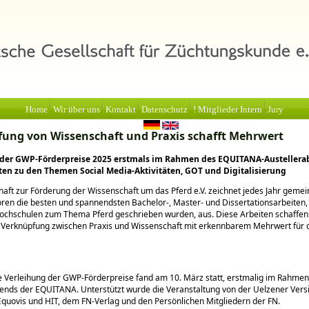
Home
Wir über uns
Kontakt
Datenschutz
! Mitglieder Intern
Jury
ung von Wissenschaft und Praxis schafft Mehrwert
 der GWP-Förderpreise 2025 erstmals im Rahmen des EQUITANA-Austellera
ten zu den Themen Social Media-Aktivitäten, GOT und Digitalisierung
haft zur Förderung der Wissenschaft um das Pferd e.V. zeichnet jedes Jahr geme
ren die besten und spannendsten Bachelor-, Master- und Dissertationsarbeiten,
ochschulen zum Thema Pferd geschrieben wurden, aus. Diese Arbeiten schaffen
 Verknüpfung zwischen Praxis und Wissenschaft mit erkennbarem Mehrwert für 
he Verleihung der GWP-Förderpreise fand am 10. März statt, erstmalig im Rahmen
ends der EQUITANA. Unterstützt wurde die Veranstaltung von der Uelzener Vers
quovis und HIT, dem FN-Verlag und den Persönlichen Mitgliedern der FN.