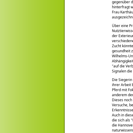
gegenüber de
hinterfragt 
Frau Karthä
ausgezeichn
Über eine Pr
Nutztierwiss
der Exterieu
verschiedene
Zucht könnte
gesundheit z
Wilhelms-Un
Abhängigkei
auf die Ver
Signalen die
Die Siegerin
ihrer Arbeit
Pferd mit Fo
anderem der 
Dieses noch
Versuche, be
Erkenntnisse
Auch in dies
die sich als
die Hannove
naturwissens