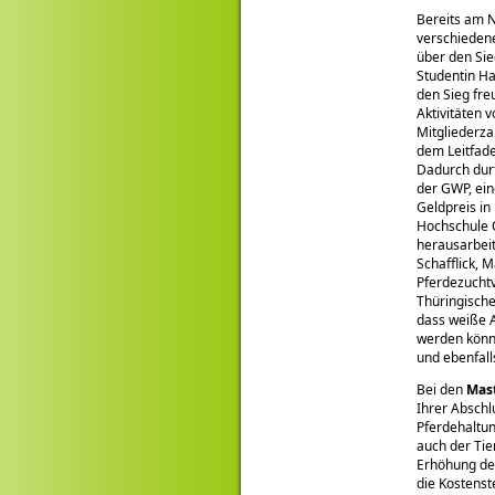
Bereits am N
verschiedene
über den Sie
Studentin Ha
den Sieg fre
Aktivitäten 
Mitgliederza
dem Leitfade
Dadurch durf
der GWP, ein
Geldpreis in
Hochschule O
herausarbeit
Schafflick, 
Pferdezucht
Thüringisch
dass weiße 
werden könne
und ebenfalls
Bei den
Mas
Ihrer Abschl
Pferdehaltu
auch der Tie
Erhöhung der
die Kostens