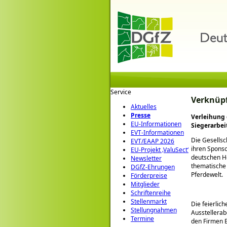
Service
Verknüpf
Aktuelles
Presse
Verleihung
EU-Informationen
Siegerarbei
EVT-Informationen
Die Gesellsc
EVT/EAAP 2026
ihren Sponso
EU-Projekt ‚ValuSect‘
deutschen H
Newsletter
thematische
DGfZ-Ehrungen
Pferdewelt.
Förderpreise
Mitglieder
Schriftenreihe
Stellenmarkt
Die feierlic
Stellungnahmen
Ausstellerab
Termine
den Firmen E