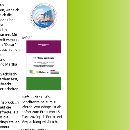
den
en, wer sich
sich die
ngen über
ia-
enden
wirken. Mit
Heft 83
kelt werden.
ten
Oscar
s auch einen
mm,
 und
 und Martha
 Sächsisch-
erdem fest,
ebracht
er Arbeiten
Heft 83 der DGfZ-
Schriftenreihe zum 10.
snabrück. In
Pferde-Workshops ist ab
auf die
sofort zum Preis von 15
fragte) als
Euro zuzüglich Porto und
ss die
Verpackung erhältlich.
ings stellen
 Unmut