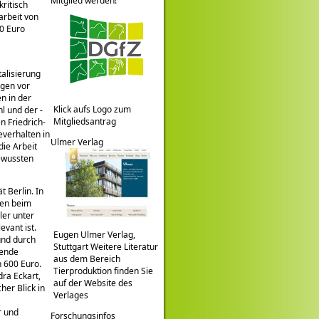
Mitglied werden!
ritisch
arbeit von
0 Euro
talisierung
gen vor
n in der
Klick aufs Logo zum
l und der -
Mitgliedsantrag
n Friedrich-
everhalten in
Ulmer Verlag
die Arbeit
ewussten
t Berlin. In
ben beim
ler unter
evant ist.
Eugen Ulmer Verlag,
und durch
Stuttgart Weitere Literatur
nende
aus dem Bereich
n 600 Euro.
Tierproduktion finden Sie
dra Eckart,
auf der Website des
her Blick in
Verlages
r und
Forschungsinfos