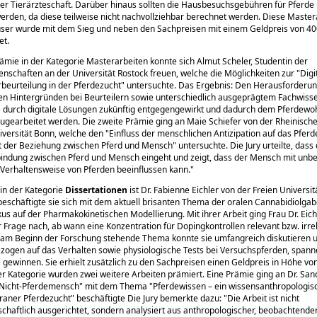
r Tierärzteschaft. Darüber hinaus sollten die Hausbesuchsgebühren für Pferde k
werden, da diese teilweise nicht nachvollziehbar berechnet werden. Diese Master
user wurde mit dem Sieg und neben den Sachpreisen mit einem Geldpreis von 40
et.
ämie in der Kategorie Masterarbeiten konnte sich Almut Scheler, Studentin der
enschaften an der Universität Rostock freuen, welche die Möglichkeiten zur
Digi
rbeurteilung in der Pferdezucht
untersuchte. Das Ergebnis: Den Herausforderun
n Hintergründen bei Beurteilern sowie unterschiedlich ausgeprägtem Fachwisse
 durch digitale Lösungen zukünftig entgegengewirkt und dadurch dem Pferdewoh
ugearbeitet werden. Die zweite Prämie ging an Maie Schiefer von der Rheinische
iversität Bonn, welche den
Einfluss der menschlichen Antizipation auf das Pferd
t der Beziehung zwischen Pferd und Mensch
untersuchte. Die Jury urteilte, dass 
bindung zwischen Pferd und Mensch eingeht und zeigt, dass der Mensch mit unb
 Verhaltensweise von Pferden beeinflussen kann.
 in der Kategorie
Dissertationen
ist Dr. Fabienne Eichler von der Freien Universitä
 beschäftigte sie sich mit dem aktuell brisanten Thema der oralen Cannabidiolga
kus auf der Pharmakokinetischen Modellierung. Mit ihrer Arbeit ging Frau Dr. Eich
Frage nach, ab wann eine Konzentration für Dopingkontrollen relevant bzw. irrel
 am Beginn der Forschung stehende Thema konnte sie umfangreich diskutieren 
zogen auf das Verhalten sowie physiologische Tests bei Versuchspferden, span
 gewinnen. Sie erhielt zusätzlich zu den Sachpreisen einen Geldpreis in Höhe vo
er Kategorie wurden zwei weitere Arbeiten prämiert. Eine Prämie ging an Dr. San
Nicht-Pferdemensch
mit dem Thema
Pferdewissen – ein wissensanthropologisc
raner Pferdezucht
beschäftigte Die Jury bemerkte dazu:
Die Arbeit ist nicht
chaftlich ausgerichtet, sondern analysiert aus anthropologischer, beobachtende