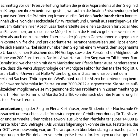
achmittag vor der Preisverleihung hatten die je drei Aspiranten auf den Sieg in 
n Kategorien ihre Arbeiten vorgestellt, woraufhin die finalen Entscheidungen fiel
g und wer über die Prämierung freuen durfte. Bei den
Bachelorarbeiten
konnte 
nnah Zirkel von der Hochschule für Wirtschaft und Umwelt aus Nürtingen-Geisli
uen. Im Rahmen ihrer Abschlussarbeit erstellte sie einen Leitfaden für Social Med
von Reitvereinen, um diesen eine Möglichkeit an die Hand zu geben, sowohl sink
hlen als auch dem sinkenden Interesse der jüngeren Generationen entgegen zu 
n konnten hilfreiche und praxisorientierte Herangehensweisen und Tipps entwic
te sich Hannah Zirkel nicht nur über den Sieg mit einem Award, dem sogenann
e Urkunde, einen Gutschein des FN-Verlags sowie der Persönlichen Mitglieder al
 Höhe von 200 Euro freuen. Die Mit-Anwärter auf den Sieg waren Till Henner Ra
snabrück, welcher sich mit dem Marketing von Pferdefutter auseinandersetzte
ete, dass die Verkaufspsychologie der wichtigste Faktor für den Markterfolg ist,
Martin-Luther-Universität Halle-Wittenberg, die in Zusammenarbeit mit dem
verband Sachsen-Thüringen den Weißanteil- und die Abzeichenentwicklung beim
en Schweren Warmblut im Zeitraum von 2000-2022 ausgewertete. Sie stellte auß
Abzeichen möglicherweise mit gesundheitlichen Problemen in Zusammenhang g
n. Till Henner Ramm und Martha Schafflik konnten sich über die Prämierung ihr
 tolle Preise freuen.
terarbeiten
ging der Sieg an Elena Karthäuser, eine Studentin der Hochschule O
ussarbeit untersuchte sie die
Auswirkungen der Gebührenordnung für Tierärzte 
ng
und sammelte Erkenntnisse sowohl aus Sicht der Pferdehalter (über 14.000 Be
rärzte (über 250 Befragte). Als Schlussfolgerungen konnte sie u.a. feststellen, da
 GOT zwar notwendig war, um Tierarztpraxen überlebensfähig zu machen, allerd
teigerungen die Pferdehalter vor sehr große Herausforderungen und sorgen für