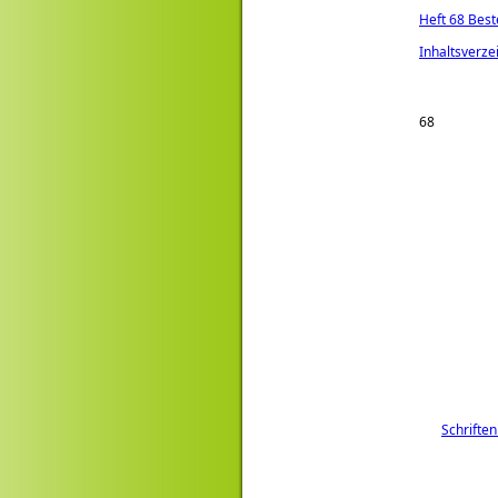
Heft 68 Best
Inhaltsverze
68
Schriften