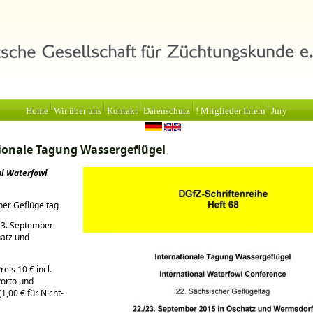
Home
Wir über uns
Kontakt
Datenschutz
! Mitglieder Intern
Jury
ionale Tagung Wassergeflügel
al Waterfowl
her Geflügeltag
23. September
hatz und
reis 10 € incl.
Porto und
1,00 € für Nicht-