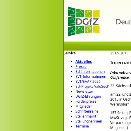
Service
25.09.2015
Aktuelles
Internat
Presse
EU-Informationen
Internation
EVT-Informationen
Conference
EVT/EAAP 2026
22. Sächsisc
EU-Projekt ‚ValuSect‘
Newsletter
am 22. und 
DGfZ-Ehrungen
2015 in Osc
Förderpreise
Wermsdorf
Mitglieder
Schriftenreihe
157 Seiten, P
Stellenmarkt
MwSt. zzgl. 
Stellungnahmen
Verpackung (
Termine
Mitglieder)