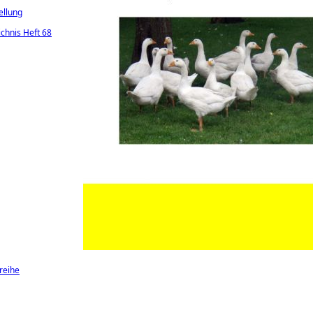
ellung
ichnis Heft 68
reihe