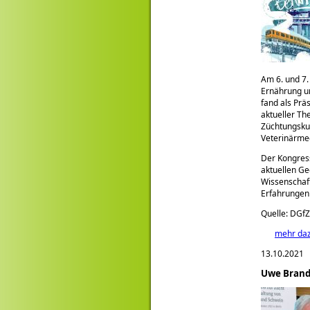
Am 6. und 7.
Ernährung un
fand als Prä
aktueller Th
Züchtungskun
Veterinärmed
Der Kongress
aktuellen G
Wissenschaft
Erfahrungen 
Quelle: DGfZ
mehr da
13.10.2021
Uwe Brand