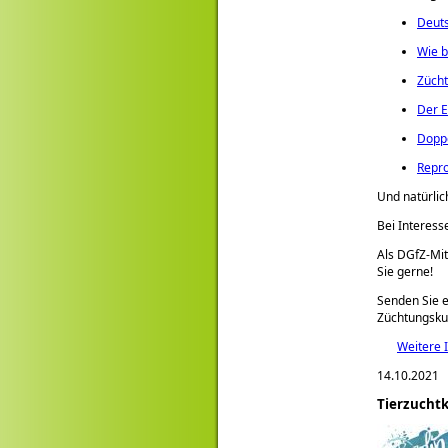
Deuts
Wie b
Zücht
Der E
Doppe
Repro
Und natürlic
Bei Interess
Als DGfZ-Mit
Sie gerne!
Senden Sie e
Züchtungsk
Weitere 
14.10.2021
Tierzuchtko