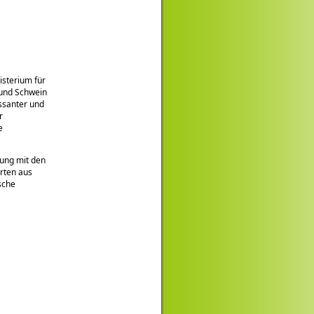
isterium für
 und Schwein
essanter und
r
e
tung mit den
rten aus
sche