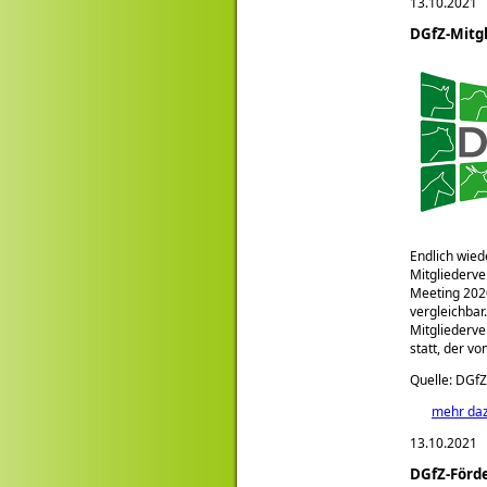
13.10.2021
DGfZ-Mitg
Endlich wied
Mitgliederve
Meeting 2020
vergleichbar
Mitgliederv
statt, der v
Quelle: DGfZ
mehr da
13.10.2021
DGfZ-Förde