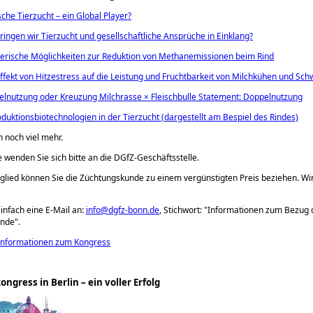
che Tierzucht – ein Global Player?
ringen wir Tierzucht und gesellschaftliche Ansprüche in Einklang?
erische Möglichkeiten zur Reduktion von Methan​emissionen beim Rind
ffekt von Hitzestress auf die Leistung und Fruchtbarkeit von Milchkühen und Sc
lnutzung oder Kreuzung Milchrasse × Fleischbulle Statement: Doppelnutzung
duktionsbiotechnologien in der Tierzucht (dargestellt am Bespiel des Rindes)
h noch viel mehr.
e wenden Sie sich bitte an die DGfZ-Geschäftsstelle.
glied können Sie die Züchtungskunde zu einem vergünstigten Preis beziehen. Wi
infach eine E-Mail an:
info@dgfz-bonn.de
, Stichwort:
Informationen zum Bezug 
unde
.
Informationen zum Kongress
ngress in Berlin – ein voller Erfolg