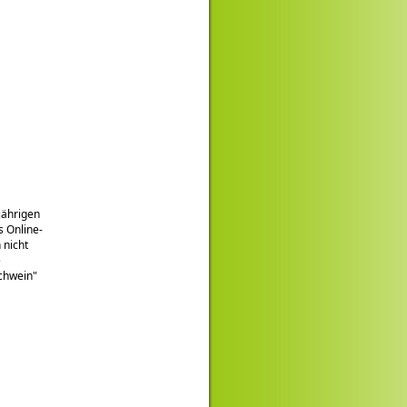
jährigen
s Online-
 nicht
e
Schwein