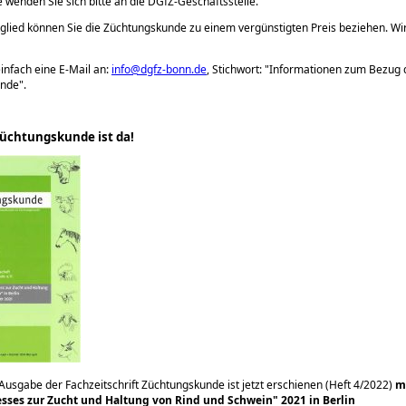
e wenden Sie sich bitte an die DGfZ-Geschäftsstelle.
glied können Sie die Züchtungskunde zu einem vergünstigten Preis beziehen. Wi
infach eine E-Mail an:
info@dgfz-bonn.de
, Stichwort:
Informationen zum Bezug 
unde
.
üchtungskunde ist da!
 Ausgabe der Fachzeitschrift Züchtungskunde ist jetzt erschienen (Heft 4/2022)
mi
sses zur Zucht und Haltung von Rind und Schwein
2021 in Berlin