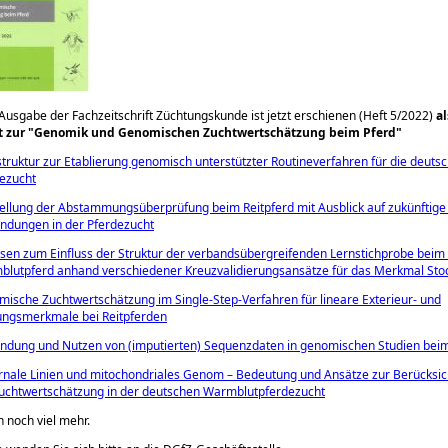
 Ausgabe der Fachzeitschrift Züchtungskunde ist jetzt erschienen (Heft 5/2022)
al
 zur
Genomik und Genomischen Zuchtwertschätzung beim Pferd
struktur zur Etablierung genomisch unterstützter Routine​verfahren für die deuts
ezucht
llung der Abstammungsüberprüfung beim Reitpferd mit Ausblick auf zukünftig
dungen in der Pferdezucht
sen zum Einfluss der Struktur der verbandsübergreifenden Lernstichprobe beim
lutpferd anhand verschiedener Kreuzvalidierungsansätze für das Merkmal St
ische Zuchtwertschätzung im Single-Step-Verfahren für lineare Exterieur- und
ungsmerkmale bei Reitpferden
dung und Nutzen von (imputierten) Sequenzdaten in genomischen Studien beim
nale Linien und mitochondriales Genom – Bedeutung und Ansätze zur Berücksic
uchtwertschätzung in der deutschen Warmblutpferdezucht
h noch viel mehr.