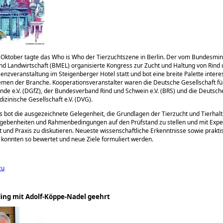
 Oktober tagte das Who is Who der Tierzuchtszene in Berlin. Der vom Bundesmin
d Landwirtschaft (BMEL) organisierte Kongress zur Zucht und Haltung von Rind
senzveranstaltung im Steigenberger Hotel statt und bot eine breite Palette inter
emen der Branche. Kooperationsveranstalter waren die Deutsche Gesellschaft fü
de e.V. (DGfZ), der Bundesverband Rind und Schwein e.V. (BRS) und die Deutsch
izinische Gesellschaft e.V. (DVG).
 bot die ausgezeichnete Gelegenheit, die Grundlagen der Tierzucht und Tierhal
egebenheiten und Rahmenbedingungen auf den Prüfstand zu stellen und mit Expe
 und Praxis zu diskutieren. Neueste wissenschaftliche Erkenntnisse sowie prakti
konnten so bewertet und neue Ziele formuliert werden.
zu
ing mit Adolf-Köppe-Nadel geehrt