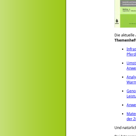
Die aktuelle
Themenheft
Infra
Pferd
Umste
Anwen
Analy
Warmb
Genom
Leist
Anwen
Mater
der Z
Und natürlic