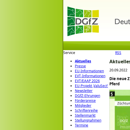
Service
RSS
Aktuelle
Aktuelles
Presse
20.09.2022
EU-Informationen
EVT-Informationen
Die neue 
EVT/EAAP 2026
Pferd
EU-Projekt ‚ValuSect‘
Newsletter
DGfZ-Ehrungen
Förderpreise
Mitglieder
Schriftenreihe
Stellenmarkt
Stellungnahmen
Termine