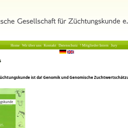
Home
Wir über uns
Kontakt
Datenschutz
! Mitglieder Intern
Jury
s
Züchtungskunde ist da! Genomik und Genomische Zuchtwertschätz