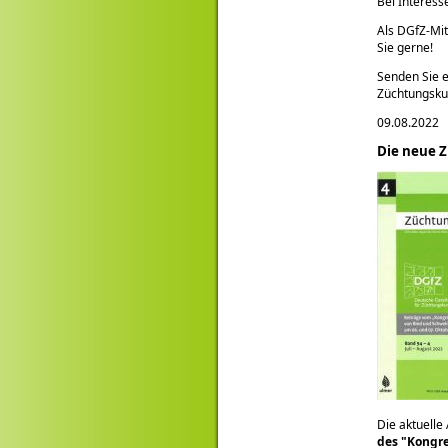
Bei Interess
Als DGfZ-Mit
Sie gerne!
Senden Sie e
Züchtungsk
09.08.2022
Die neue Z
Die aktuelle
des
Kongre