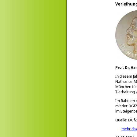
Verleihung
Prof. Dr. H
In diesem Ja
Nathusius-Me
München für 
Tierhaltung w
Im Rahmen 
mit der DGfZ
im Steigenbe
Quelle: DGfZ
mehr da