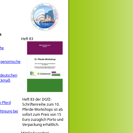
s
Heft 83
che
e genomische
 deutschen
ockmaß
Heft 83 der DGfZ-
 Pferd
Schriftenreihe zum 10.
Pferde-Workshops ist ab
htigung bei
sofort zum Preis von 15
Euro zuzüglich Porto und
Verpackung erhältlich.