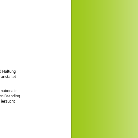
d Haltung
anstaltet
rnationale
rrn Branding
Tierzucht