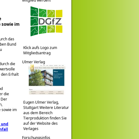
Mitglied werden!
e
 sowie im
durch das
aben Bund
Klick aufs Logo zum
zu
Mitgliedsantrag
Ulmer Verlag
durch die
ertvolle
 den Erhalt
nd
r die
 Der
Eugen Ulmer Verlag,
n,
Stuttgart Weitere Literatur
 sowie im
aus dem Bereich
Tierproduktion finden Sie
auf der Website des
n und
Verlages
nfall
Forschungsinfos