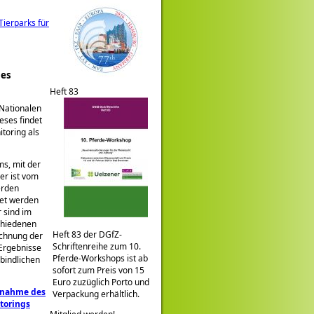
ierparks für
nes
Heft 83
 Nationalen
eses findet
itoring als
ms, mit der
er ist vom
erden
net werden
 sind im
chiedenen
Heft 83 der DGfZ-
echnung der
Schriftenreihe zum 10.
 Ergebnisse
Pferde-Workshops ist ab
rbindlichen
sofort zum Preis von 15
Euro zuzüglich Porto und
gnahme des
Verpackung erhältlich.
torings