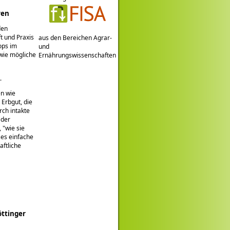
ren
den
t und Praxis
aus den Bereichen Agrar-
ops im
und
wie mögliche
Ernährungswissenschaften
.
en wie
Erbgut, die
rch intakte
 der
,
wie sie
ses einfache
aftliche
öttinger