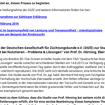
etet an, diesen Prozess zu begleiten.
e Stellungnahme der DGfZ und weitere Informationen finden Sie hier:
ngnahme zur Göttinger Erklärung
rklärung 2016
ht im Spannungsfeld von Leistung und Tiergesundheit – interdisziplinäre
en am Beispiel der Rinderzucht
der Deutschen Gesellschaft für Züchtungskunde e.V. (DGfZ) zur St
 bei Nutztieren – Probleme & Lösungen“ von Prof. Dr. Hörning, Ebe
ag von Bündnis 90 / Die Grünen erstellte Studie mit dem Titel
Qualzucht bei Nutz
 Lösungen
wurde zunächst verschiedenen Medien am 14.8.2013 zur Verfügung ge
fizielle Veröffentlichung einen Tag später durch den Auftraggeber stattfand. Der I
 unkritisch reproduziert. Die DGfZ sieht sich deshalb veranlasst, eine kritische 
eben. Die Studie wurde von Prof. Dr. agr. habil. Bernhard Hörning vom Fachgebie
Tierhaltung der Hochschule Eberswalde erstellt. Ihm fehlen offenbar wichtige G
 und Genetik; in der internationalen Literatur der Tierzucht und Genetik ist er nic
 Dement­sprechend weist die Arbeit gravierende Fehler und Schwächen auf, die 
me exemplarisch genannt werden.
mmt zu dem Schluss, dass die Studie von Prof. Hörning bei weitem nicht di
forderungen erfüllt, die für eine seriöse Bearbeitung dieses komplexen T