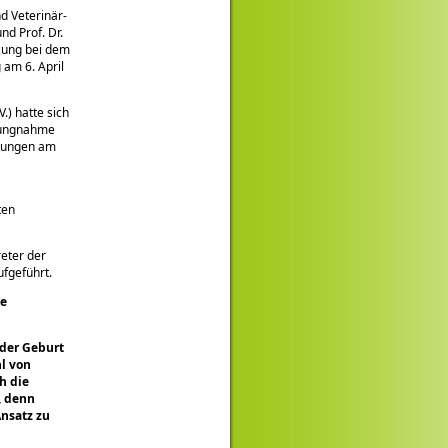
d Veterinär-
nd Prof. Dr.
tzung bei dem
 am 6. April
.) hatte sich
llungnahme
htungen am
ten
reter der
ufgeführt.
ie
 der Geburt
l von
h die
, denn
Ansatz zu