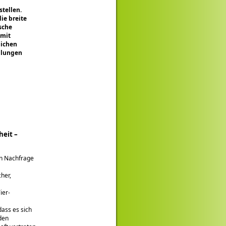
tellen.
ie breite
sche
 mit
lichen
ellungen
eit –
en Nachfrage
her,
ier­
ass es sich
 den