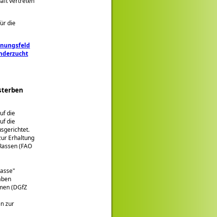
aft vertreten
ür die
nnungsfeld
inderzucht
sterben
uf die
uf die
sgerichtet.
zur Erhaltung
 Rassen (FAO
rasse
aben
mmen (DGfZ
n zur