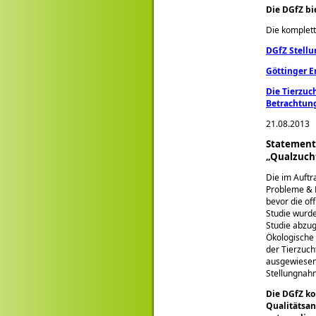
Die DGfZ bi
Die komplett
DGfZ Stellu
Göttinger E
Die Tierzuc
Betrachtung
21.08.2013
Statement 
„Qualzucht
Die im Auftr
Probleme &
bevor die of
Studie wurde
Studie abzug
Ökologische 
der Tierzucht
ausgewiesen.
Stellungnah
Die DGfZ ko
Qualitätsan