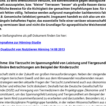
ind. Es wird offensichtlich versucht, die konventionelle gegen ökologische
aft auszuspielen, bzw.
kleine
Tierrassen
besser
als große Rassen darzus
tliche Beweise für die Richtigkeit der gemachten Empfehlungen bzw. für d
it fehlen völlig. Teilweise werden aufgrund mangelnder Sachkenntnis fal
.B. Genomische Selektion) gemacht. Insgesamt handelt es sich also um ein
ngeln behaftetes Papier, das essentielle Teile einer seriösen wissenschaft
g vermissen lässt und nicht die Grundlage für agrarpolitische Weichenst
e.
e Stellungnahme als pdf-Dokument finden Sie hier:
ungnahme zur Hörning-Studie
 Qualzucht von Nutztieren Hörning 14 08 2013
hme: Die Tierzucht im Spannungsfeld von Leistung und Tiergesundh
plinäre Betrachtungen am Beispiel der Rinderzucht
schaft steht in der Zukunft vor großen Herausforderungen. Neben der steigend
rtigem tierischem Eiweiß und den aus dem Klimawandel resultierenden neuen
trategien werden aktuelle Fragen der Tierzucht zunehmend auch aus ökonomisc
licher und ethischer Sicht diskutiert. Deshalb hat die Deutsche Gesellschaft für
nde (DGfZ) auf Anregung von Tiermedizinern die Projektgruppe ‚Ökonomie und T
konstituiert, um das Spannungsfeld Leistung und Tiergesundheit am Beispiel der
r beim Rind zusammenfassend zu erarbeiten und darzu­stellen. Besonders ist, d
ine interdisziplinäre Projektgruppe handelte, in der neben Wissenschaftlern aus