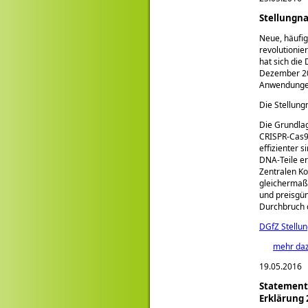
Stellungna
Neue, häufig
revolutionie
hat sich die
Dezember 2
Anwendungen
Die Stellung
Die Grundlag
CRISPR-Cas9 
effizienter 
DNA-Teile e
Zentralen Ko
gleichermaß
und preisgün
Durchbruch 
DGfZ Stellu
mehr da
19.05.2016
Statement 
Erklärung 