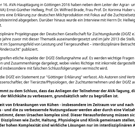
er 16. AVA-Haupttagung in Göttingen 2016 haben neben dem Leiter der Agrar- un
A) Ernst-Günther Hellwig, Prof. Dr. Wilfried Brade, Frau Prof. Dr. Korinna Huber u
ns eine Erklärung zur deutschen Milchproduktion mit Fokus auf die Zuchtzielse
lsteinrind abgegeben. Darüber hinaus wurde ein Interview mit Herrn Dr. Hellwig
t.
sziplinäre Projektgruppe der Deutschen Gesellschaft für Züchtungskunde (DGfZ e.V
ge Jahre zuvor mit dieser Thematik auseinandergesetzt und im Jahr 2013 die Ste
ht im Spannungsfeld von Leistung und Tiergesundheit – interdisziplinäre Betrac
 Rinderzucht
publiziert.
greifen etliche Aspekte der DGfZ-Stellungnahme auf. Es werden wichtige Fragen
 und Zusammenhänge dargelegt, wobei vieles Richtige mit inkorrekt dargestell
 insbesondere mit falschen Schlussfolgerungen vermischt wird.
die DGfZ ein Statement zur
Göttinger Erklärung
verfasst. Als Autoren sind Vert
ssenschaftler, der Tierärzte/Physiologen, der Zuchtunternehmen und der DGfZ a
mmt zu dem Schluss, dass das Anliegen der Teilnehmer der AVA-Tagung, d
der Milchkühe zu verbessern, grundsätzlich sehr zu begrüßen ist.
eit von Erkrankungen von Kühen - insbesondere im Zeitraum vor und nach
s - und die zu verbessernde Nutzungsdauer werden aber durch eine Vielzah
stimmt, deren Ursa­chen komplex sind. Dieser Herausforderung müssen sic
 Disziplinen wie Zucht, Haltung, Physiologie und Klinik gemeinsam stellen
der hohen Komplexität sind wirkliche Lösungen nur im interdisziplinären 