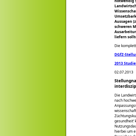
notwendig s
Landwirtsch
Wissenschaf
Umsetzbarke
Aussagen (z
schweren Mä
Ausarbeitun
liefern sollt
Die komplett
DGfZ-Stell
2013 Studie
02.07.2013
Stellungna
interdiszi
Die Landwirt
nach hochwe
Anpassungss
wissenschaft
Züchtungsku
gesundheit‘ 
Nutzungsdaue
hierbei um e