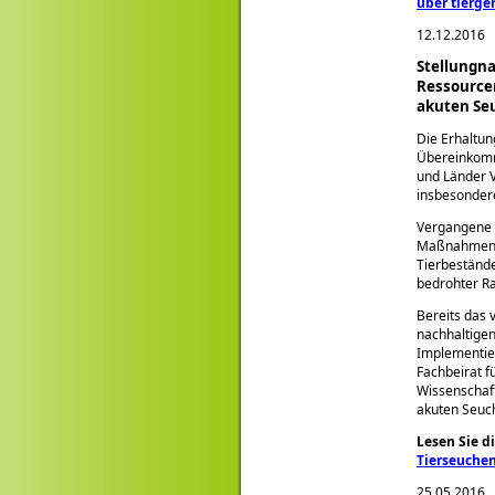
über tierge
12.12.2016
Stellungna
Ressource
akuten Se
Die Erhaltun
Übereinkomm
und Länder V
insbesondere
Vergangene S
Maßnahmen z
Tierbestände
bedrohter R
Bereits das
nachhaltigen
Implementie
Fachbeirat f
Wissenschaf
akuten Seuch
Lesen Sie d
Tierseuche
25.05.2016