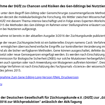
hme der DGfZ zu Chancen und Risiken des Gen-Editings bei Nutztie
 unter dem Begriff
Gen-Editing
oder Genomchirurgie zusammengefasste Metho
ren derzeit die molekularbiologische Forschung. Als Mittler zwischen Wissenschaf
 DGfZ mit diesem Thema intensiv beschäftigt und in Folge eines Experten-Worksh
015 die Methoden des
Gen-Editings
im Rahmen einer Stellungnahme erläutert so
 bei Nutztieren aufgezeigt.
nahme ist bereits in der aktuellen Ausgabe 3/2016 der Züchtungskunde publiziert
e der neuen Züchtungstechnik ist ein bakterielles Enzym namens Cas9. Verfahr
ermöglichen überraschend einfache Eingriffe zur kontrollierten Veränderung im 
sind als die bisher verfügbaren Methoden. Gene können ausgeschaltet, defekte du
rsetzt oder neue Gen­sequenzen eingefügt werden. Es werden nach Einschätzung
mmission für Biologische Sicherheit (ZKBS) nur solche Mutationen herbeigeführt
en auch spontan oder nach Anwendung von Mutagenen auftreten könnten
. Die
stige Verfahren ist nach Einschätzung des Fachjournals »Science« der wissensch
des Jahres 2015.
ngnahme Zum Gene Editing Long Version FINAL Druckversion
zu
der Deutschen Gesellschaft für Züchtungskunde e.V. (DGfZ) zur „G
2016 zur Milchproduktion“ anlässlich der AVA-Tagung