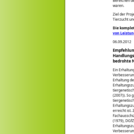
Bereichen de
waren.
Ziel der Pro
Tierzucht un
Die komplet
von Leistun
06.09.2012
Empfehlung
Handlungs
bedrohte 
Ein Erhaltun
Verbesserung
Erhaltung de
Erhaltungszu
tiergenetisc
(2007)). So 
tiergenetisc
Erhaltungsz
erreicht ist
Fachausschü
(1979), DGfZ
Erhaltungsz
Verbesserun