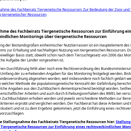
nahme des Fachbeirats Tiergenetische Ressourcen: Zur Bedeutung der Zoos und T
g tiergenetischer Ressourcen
hme des Fachbeirats Tiergenetische Ressourcen zur Einführung ei
indlichen Monitorings über tiergenetische Ressourcen
ng der Bestandsgrößen einheimischer Nutztierrassen ist ein Hauptele­ment des
s zur Erhaltung und nachhaltigen Nutzung von tiergenetischen Ressourcen. Di
freiwilliger Basis statt, obwohl schon nach dem Tierzuchtgesetz von 2006 das Mon
iche Auf­gabe der Länder vorgesehen ist.
chen Durchführung fehlt aber noch eine Rechtsverordnung des Bundesmi­nisteriu
 Umfang der zu erhebenden Angaben für das Monitoring festgelegt werden. Bish
Bundesverordnung abgesehen worden, weil insbesondere noch fachlich geklärt w
h welcher Methode die populationsgenetische Kennzahl der Gefährdung berech
welche Angaben aus den Zuchtbüchern dementsprechend benötigt würden. Seither
enschaftlicher Arbeiten und auch durch Erhebungsvorhaben des BMEL bei vers
en Zuchtbuchdaten erhoben worden und jeweils verschie­dene Methoden zur Ber
riterien erprobt und vergli­chen worden. Der Fachbeirat hat diese Arbeiten und
iskutiert und ist zu dem Ergebnis gekommen, jetzt die Einführung eines rechtsve
 vorzuschlagen.
ie Stellungnahme des Fachbeirats Tiergenetische Ressourcen hier:
Stellun
 Tiergenetische Ressourcen zur Einführung eines rechtsverbindlichen Moni