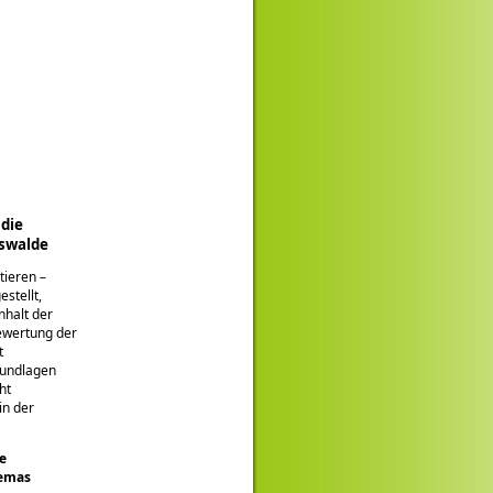
udie
rswalde
tieren –
stellt,
nhalt der
Bewertung der
t
rundlagen
ht
in der
e
hemas