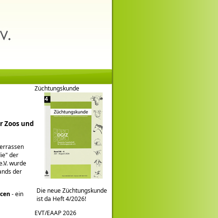
Züchtungskunde
r Zoos und
ierrassen
ie
der
e.V. wurde
ands der
Die neue Züchtungskunde
rcen
- ein
ist da Heft 4/2026!
EVT/EAAP 2026