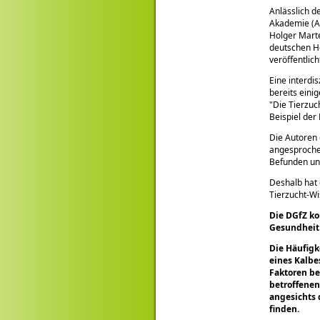
Anlässlich d
Akademie (AV
Holger Marte
deutschen Ho
veröffentlich
Eine interdi
bereits eini
Die Tierzuc
Beispiel der
Die Autoren 
angesprochen
Befunden und
Deshalb hat 
Tierzucht-Wi
Die DGfZ ko
Gesundheit 
Die Häufigk
eines Kalbe
Faktoren be
betroffenen
angesichts 
finden.