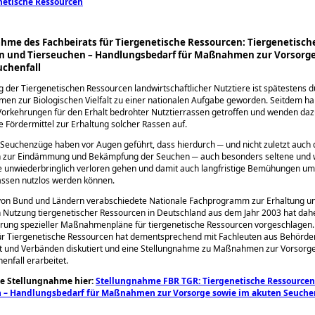
netische Ressourcen
hme des Fachbeirats für Tiergenetische Ressour­cen: Tiergenetisch
n und Tierseuchen – Handlungsbedarf für Maßnahmen zur Vorsorge
uchenfall
g der Tiergenetischen Ressourcen landwirtschaftlicher Nutztiere ist spätes­tens 
en zur Biologischen Vielfalt zu einer nationalen Aufgabe geworden. Seitdem h
orkehrungen für den Erhalt bedrohter Nutztierrassen getroffen und wenden da
 Fördermittel zur Erhaltung solcher Rassen auf.
euchenzüge haben vor Augen geführt, dass hierdurch ─ und nicht zu­letzt auch 
ur Eindämmung und Bekämpfung der Seuchen ─ auch besonders seltene und w
 unwiederbringlich verloren gehen und damit auch langfristige Bemühungen um
assen nutzlos werden können.
 von Bund und Ländern verabschiedete Nationale Fachprogramm zur Erhal­tung u
 Nutzung tiergenetischer Ressourcen in Deutschland aus dem Jahr 2003 hat dahe
rung spezieller Maßnahmenpläne für tiergene­tische Ressourcen vorgeschlagen.
ür Tiergenetische Ressour­cen hat dementsprechend mit Fachleuten aus Behörde
t und Verbänden diskutiert und eine Stellungnahme zu Maßnahmen zur Vorsorge
enfall erarbeitet.
ie Stellungnahme hier:
Stellungnahme FBR TGR: Tiergenetische Ressource
n – Handlungsbedarf für Maßnahmen zur Vorsorge sowie im akuten Seuche