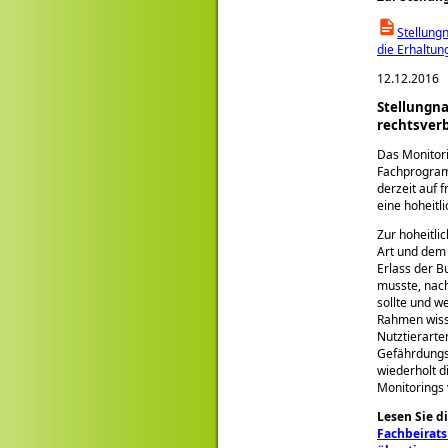
Stellung
die Erhaltun
12.12.2016
Stellungna
rechtsverb
Das Monitori
Fachprogramm
derzeit auf 
eine hoheitl
Zur hoheitli
Art und dem
Erlass der 
musste, nac
sollte und 
Rahmen wiss
Nutztierart
Gefährdungsk
wiederholt d
Monitorings
Lesen Sie d
Fachbeirats