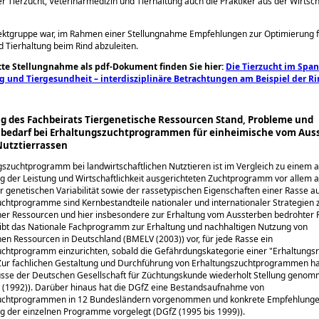
r Tierzucht, Veterinärmedizin und Tierhaltung auch die Praktiker aus der Wirtsch
jektgruppe war, im Rahmen einer Stellungnahme Empfehlungen zur Optimierung f
d Tierhaltung beim Rind abzuleiten.
te Stellungnahme als pdf-Dokument finden Sie hier:
Die Tierzucht im Spa
g und Tiergesundheit – interdisziplinäre Betrachtungen am Beispiel der R
 des Fachbeirats Tiergenetische Ressourcen Stand, Probleme und
bedarf bei Erhaltungszuchtprogrammen für einheimische vom Aus
Nutztierrassen
gszuchtprogramm bei landwirtschaftlichen Nutztieren ist im Vergleich zu einem a
 der Leistung und Wirtschaftlichkeit ausgerichteten Zuchtprogramm vor allem a
r genetischen Variabilität sowie der rassetypischen Eigenschaften einer Rasse au
chtprogramme sind Kernbestandteile nationaler und internationaler Strategien 
her Ressourcen und hier insbesondere zur Erhaltung vom Aussterben bedrohter
gibt das Nationale Fachprogramm zur Erhaltung und nachhaltigen Nutzung von
hen Ressourcen in Deutschland (BMELV (2003)) vor, für jede Rasse ein
uchtprogramm einzurichten, sobald die Gefährdungskategorie einer
Erhaltungs
. Zur fachlichen Gestaltung und Durchführung von Erhaltungszuchtprogrammen h
sse der Deutschen Gesellschaft für Züchtungskunde wiederholt Stellung geno
 (1992)). Darüber hinaus hat die DGfZ eine Bestandsaufnahme von
uchtprogrammen in 12 Bundesländern vorgenommen und konkrete Empfehlunge
g der einzelnen Programme vorgelegt (DGfZ (1995 bis 1999)).