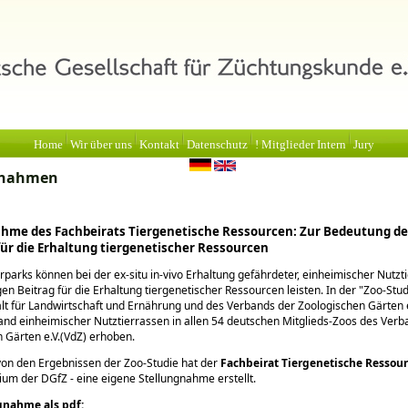
Home
Wir über uns
Kontakt
Datenschutz
! Mitglieder Intern
Jury
gnahmen
hme des Fachbeirats Tiergenetische Ressourcen: Zur Bedeutung de
für die Erhaltung tiergenetischer Ressourcen
rparks können bei der ex-situ in-vivo Erhaltung gefährdeter, einheimischer Nutzt
gen Beitrag für die Erhaltung tiergenetischer Ressourcen leisten. In der
Zoo-Stud
t für Landwirtschaft und Ernährung und des Verbands der Zoologischen Gärten 
and einheimischer Nutztierrassen in allen 54 deutschen Mitglieds-Zoos des Verb
 Gärten e.V.(VdZ) erhoben.
on den Ergebnissen der Zoo-Studie hat der
Fachbeirat Tiergenetische
Ressou
um der DGfZ - eine eigene Stellungnahme erstellt.
gnahme als pdf: