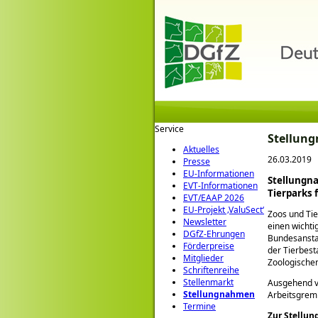
Service
Stellun
Aktuelles
26.03.2019
Presse
EU-Informationen
Stellungna
EVT-Informationen
Tierparks 
EVT/EAAP 2026
EU-Projekt ‚ValuSect‘
Zoos und Tie
Newsletter
einen wichti
DGfZ-Ehrungen
Bundesanstal
Förderpreise
der Tierbest
Mitglieder
Zoologischen
Schriftenreihe
Stellenmarkt
Ausgehend v
Stellungnahmen
Arbeitsgremi
Termine
Zur Stellun