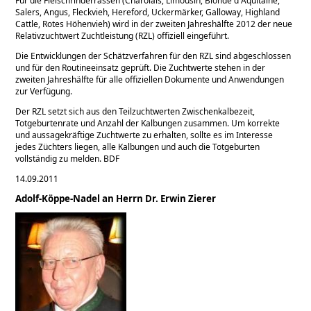
Für die Fleischrinderrassen (Charolais, Limousin, Blonde d´Aquitaine,
Salers, Angus, Fleckvieh, Hereford, Uckermärker, Galloway, Highland
Cattle, Rotes Höhenvieh) wird in der zweiten Jahreshälfte 2012 der neue
Relativzuchtwert Zuchtleistung (RZL) offiziell eingeführt.
Die Entwicklungen der Schätzverfahren für den RZL sind abgeschlossen
und für den Routineeinsatz geprüft. Die Zuchtwerte stehen in der
zweiten Jahreshälfte für alle offiziellen Dokumente und Anwendungen
zur Verfügung.
Der RZL setzt sich aus den Teilzuchtwerten Zwischenkalbezeit,
Totgeburtenrate und Anzahl der Kalbungen zusammen. Um korrekte
und aussagekräftige Zuchtwerte zu erhalten, sollte es im Interesse
jedes Züchters liegen, alle Kalbungen und auch die Totgeburten
vollständig zu melden. BDF
14.09.2011
Adolf-Köppe-Nadel an Herrn Dr. Erwin Zierer