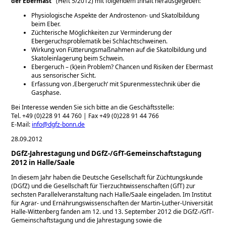
der Ebermast
(Heft 5/2012) mit folgendem Inhalt herausgegeben:
Physiologische Aspekte der Androstenon- und Skatolbildung
beim Eber.
Züchterische Möglichkeiten zur Verminderung der
Ebergeruchsproblematik bei Schlachtschweinen.
Wirkung von Fütterungsmaßnahmen auf die Skatolbildung und
Skatoleinlagerung beim Schwein.
Ebergeruch – (k)ein Problem? Chancen und Risiken der Ebermast
aus sensorischer Sicht.
Erfassung von ‚Ebergeruch‘ mit Spurenmesstechnik über die
Gasphase.
Bei Interesse wenden Sie sich bitte an die Geschäftsstelle:
Tel. +49 (0)228 91 44 760 | Fax +49 (0)228 91 44 766
E-Mail:
info@dgfz-bonn.de
28.09.2012
DGfZ-Jahrestagung und DGfZ-/GfT-Gemeinschaftstagung
2012 in Halle/Saale
In diesem Jahr haben die Deutsche Gesellschaft für Züchtungskunde
(DGfZ) und die Gesel­lschaft für Tierzuchtwissenschaften (GfT) zur
sechsten Parallelveranstaltung nach Halle/Saale eingeladen. Im Institut
für Agrar- und Ernährungswissenschaften der Martin-Lu­ther-Universität
Halle-Wittenberg fanden am 12. und 13. September 2012 die DGfZ-/GfT-
Gemeinschaftstagung und die Jahrestagung sowie die