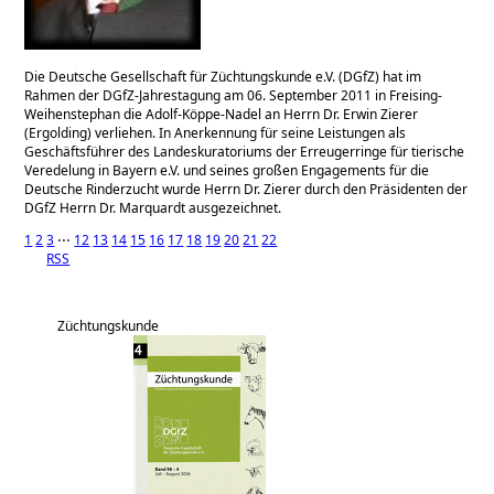
Die Deutsche Gesellschaft für Züchtungskunde e.V. (DGfZ) hat im
Rahmen der DGfZ-Jahrestagung am 06. September 2011 in Freising-
Weihenstephan die Adolf-Köppe-Nadel an Herrn Dr. Erwin Zierer
(Ergolding) verliehen. In Anerkennung für seine Leistungen als
Geschäftsführer des Landeskuratoriums der Erreugerringe für tierische
Veredelung in Bayern e.V. und seines großen Engagements für die
Deutsche Rinderzucht wurde Herrn Dr. Zierer durch den Präsidenten der
DGfZ Herrn Dr. Marquardt ausgezeichnet.
1
2
3
⋅⋅⋅
12
13
14
15
16
17
18
19
20
21
22
RSS
Züchtungskunde