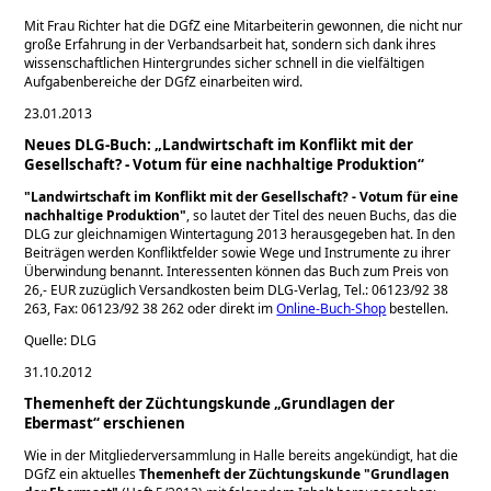
Mit Frau Richter hat die DGfZ eine Mitarbeiterin gewonnen, die nicht nur
große Erfahrung in der Verbandsarbeit hat, sondern sich dank ihres
wissenschaftlichen Hintergrundes sicher schnell in die vielfältigen
Aufgabenbereiche der DGfZ einarbeiten wird.
23.01.2013
Neues DLG-Buch: „Landwirtschaft im Konflikt mit der
Gesellschaft? - Votum für eine nachhaltige Produktion“
Landwirtschaft im Konflikt mit der Gesellschaft? - Votum für eine
nachhaltige Produktion
, so lautet der Titel des neuen Buchs, das die
DLG zur gleichnamigen Wintertagung 2013 herausgegeben hat. In den
Beiträgen werden Konfliktfelder sowie Wege und Instrumente zu ihrer
Überwindung benannt. Interessenten können das Buch zum Preis von
26,- EUR zuzüglich Versandkosten beim DLG-Verlag, Tel.: 06123/92 38
263, Fax: 06123/92 38 262 oder direkt im
Online-Buch-Shop
bestellen.
Quelle: DLG
31.10.2012
Themenheft der Züchtungskunde „Grundlagen der
Ebermast“ erschienen
Wie in der Mitgliederversammlung in Halle bereits angekündigt, hat die
DGfZ ein aktuelles
Themenheft der Züchtungskunde
Grundlagen