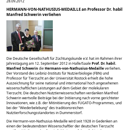
28.09.2012
HERMANN-VON-NATHUSIUS-MEDAILLE an Professor Dr. habil
Manfred Schwerin verliehen
Die Deutsche Gesellschaft für Züchtungskunde e.V. hat im Rahmen ihrer
Jahrestagung am 12. September 2012 in Halle/Saale
Prof. Dr. habil.
Manfred Schwerin
die
Hermann-von-Nathusius-Medaille
verliehen.
Der Vor­stand des Leibniz-Instituts für Nutzierbiologie (FBN) und
Professor für Tierzucht an der Uni­versität Rostock erhielt die hohe
Auszeichnung für seine national und international hoch an­gesehenen
wissenschaftlichen Leistungen auf dem Gebiet der molekularen
Tierzucht. Die deutschen Nutztierwissenschaften verdanken Manfred
Schwerin wertvolle Beiträge bei der Initiierung nach vorne gerichteter
Innovationen, wie z.B. der Mitinitiierung des FUGATO-Programmes, und
bei der
Wiederbelebung
des traditionsreichen
Nutztierforschungsstandortes in Dummerstorf.
Die Hermann-von-Nathusius-Medaille wird seit 1928 in Gedenken an
einen der bedeutendsten Wissenschaftler der deutschen Tierzucht