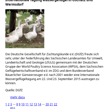
Wermsdorf
Die Deutsche Gesellschaft für Züchtungskunde e.V. (DGfZ) freute sich
sehr, unter der Federführung des Sächsischen Landesamtes für Umwelt,
Landwirtschaft und Geologie (LfULG) gemeinsam mit der Deutschen
Gruppe der World Poultry Science Association (WPSA), dem Sächsischen
Geflügelwirtschaftsverband e.V. im ZDG und dem Bundesverband
Bäuerlicher Gänseerzeuger e.V. nach 2001 wieder eine Internationale
Wassergeflügeltagung am 22. Und 23. September 2015 austragen zu
können.
Quelle: DGfZ
mehr dazu
1
2
3
⋅⋅⋅
8
9
10
11
12
13
14
⋅⋅⋅
20
21
22
RSS