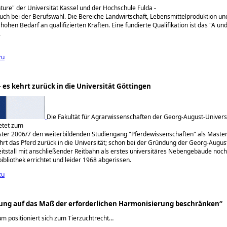
enture" der Universität Kassel und der Hochschule Fulda -
, auch bei der Berufswahl. Die Bereiche Landwirtschaft, Lebensmittelproduktion 
ohen Bedarf an qualifizierten Kräften. Eine fundierte Qualifikation ist das "A und
.
zu
– es kehrt zurück in die Universität Göttingen
Die Fakultät für Agrarwissenschaften der Georg-August-Univers
etet zum
ter 2006/7 den weiterbildenden Studiengang
Pferdewissenschaften
als Maste
hrt das Pferd zurück in die Universität; schon bei der Gründung der Georg-Augus
itstall mit anschließender Reitbahn als erstes universitäres Nebengebäude noch
bibliothek errichtet und leider 1968 abgerissen.
zu
ung auf das Maß der erforderlichen Harmonisierung beschränken“
m positioniert sich zum Tierzuchtrecht…