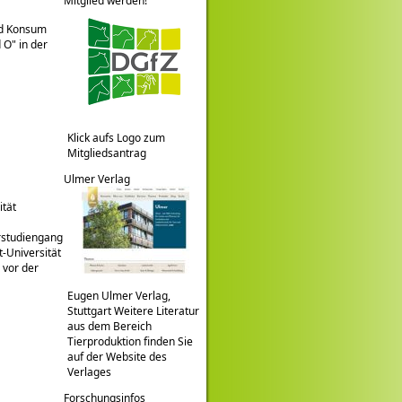
Mitglied werden!
und Konsum
 O" in der
Klick aufs Logo zum
Mitgliedsantrag
Ulmer Verlag
ität
rstudiengang
t-Universität
 vor der
Eugen Ulmer Verlag,
Stuttgart Weitere Literatur
aus dem Bereich
Tierproduktion finden Sie
auf der Website des
Verlages
Forschungsinfos