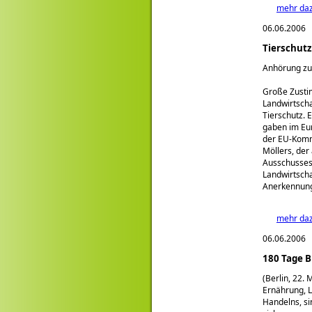
mehr da
06.06.2006
Tierschut
Anhörung zu
Große Zusti
Landwirtscha
Tierschutz. 
gaben im Eur
der EU-Kommi
Möllers, de
Ausschusses 
Landwirtscha
Anerkennung 
mehr da
06.06.2006
180 Tage B
(Berlin, 22. 
Ernährung, L
Handelns, si