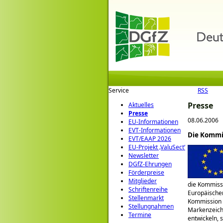
Service
RSS
Presse
Aktuelles
Presse
08.06.2006
EU-Informationen
EVT-Informationen
Die Kommis
EVT/EAAP 2026
EU-Projekt ‚ValuSect‘
Newsletter
DGfZ-Ehrungen
Förderpreise
Mitglieder
die Kommissi
Schriftenreihe
Europäischen
Stellenmarkt
Kommission a
Stellungnahmen
Markenzeiche
Termine
entwickeln, 