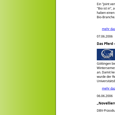
Ein "Joint v
"Bio ist in"
haben einen h
Bio-Branche
mehr da
07.06.2006
Das Pferd 
Göttingen bi
Wintersemes
an. Damit ke
wurde der Re
Universitäts
mehr da
06.06.2006
„Novellier
DBV-Präsidiu