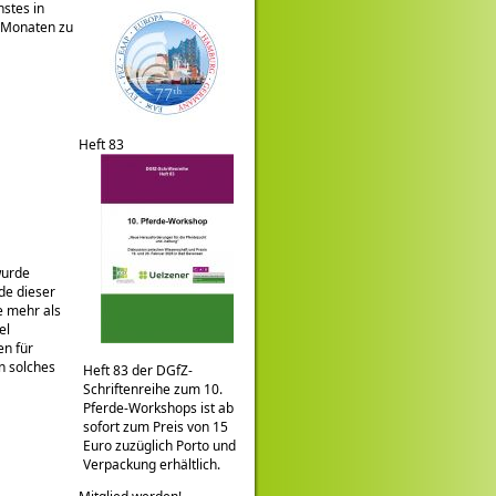
hstes in
n Monaten zu
Heft 83
wurde
de dieser
ie mehr als
el
en für
n solches
Heft 83 der DGfZ-
Schriftenreihe zum 10.
Pferde-Workshops ist ab
sofort zum Preis von 15
Euro zuzüglich Porto und
Verpackung erhältlich.