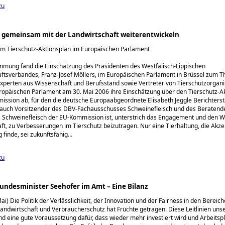
zu
z gemeinsam mit der Landwirtschaft weiterentwickeln
m Tierschutz-Aktionsplan im Europäischen Parlament
mmung fand die Einschätzung des Präsidenten des Westfälisch-Lippischen
ftsverbandes, Franz-Josef Möllers, im Europäischen Parlament in Brüssel zum 
Experten aus Wissenschaft und Berufsstand sowie Vertreter von Tierschutzorgan
opäischen Parlament am 30. Mai 2006 ihre Einschätzung über den Tierschutz-A
ssion ab, für den die deutsche Europaabgeordnete Elisabeth Jeggle Berichterstat
r auch Vorsitzender des DBV-Fachausschusses Schweinefleisch und des Beratend
Schweinefleisch der EU-Kommission ist, unterstrich das Engagement und den Wi
ft, zu Verbesserungen im Tierschutz beizutragen. Nur eine Tierhaltung, die Akz
finde, sei zukunftsfähig…
zu
undesminister Seehofer im Amt – Eine Bilanz
Mai) Die Politik der Verlässlichkeit, der Innovation und der Fairness in den Bereic
andwirtschaft und Verbraucherschutz hat Früchte getragen. Diese Leitlinien uns
nd eine gute Voraussetzung dafür, dass wieder mehr investiert wird und Arbeitsp