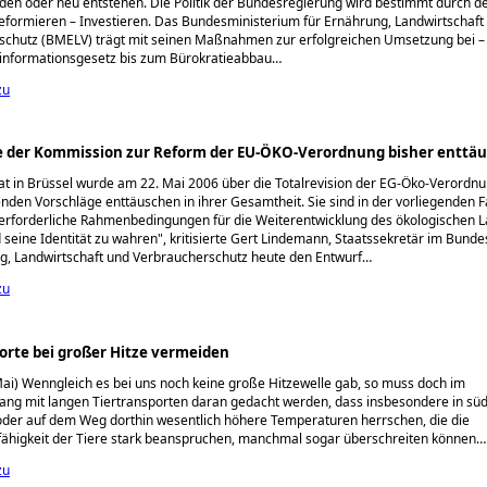
den oder neu entstehen. Die Politik der Bundesregierung wird bestimmt durch d
eformieren – Investieren. Das Bundesministerium für Ernährung, Landwirtschaft
schutz (BMELV) trägt mit seinen Maßnahmen zur erfolgreichen Umsetzung bei 
informationsgesetz bis zum Bürokratieabbau…
zu
e der Kommission zur Reform der EU-ÖKO-Verordnung bisher enttä
t in Brüssel wurde am 22. Mai 2006 über die Totalrevision der EG-Öko-Verordnu
enden Vorschläge enttäuschen in ihrer Gesamtheit. Sie sind in der vorliegenden 
 erforderliche Rahmenbedingungen für die Weiterentwicklung des ökologischen 
 seine Identität zu wahren
, kritisierte Gert Lindemann, Staatssekretär im Bund
g, Landwirtschaft und Verbraucherschutz heute den Entwurf…
zu
orte bei großer Hitze vermeiden
 Mai) Wenngleich es bei uns noch keine große Hitzewelle gab, so muss doch im
g mit langen Tiertransporten daran gedacht werden, dass insbesondere in süd
oder auf dem Weg dorthin wesentlich höhere Temperaturen herrschen, die die
ähigkeit der Tiere stark beanspruchen, manchmal sogar überschreiten können…
zu