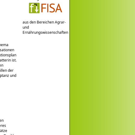
aus den Bereichen Agrar-
und
Ernährungswissenschaften
Thema
isationen
ktionsplan
terin ist.
en
llen der
eptanz und
hen
eres
lätze