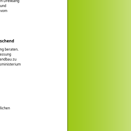
en Dreiklang
 und
– vom
uschend
ng beraten.
Fassung
Landbau zu
esministerium
lichen