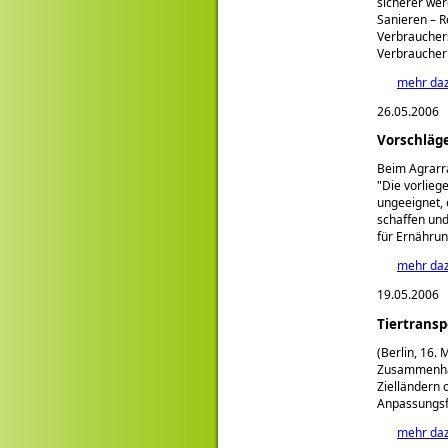
sicherer wer
Sanieren – R
Verbraucher
Verbraucher
mehr da
26.05.2006
Vorschläg
Beim Agrarra
Die vorlieg
ungeeignet,
schaffen und
für Ernährun
mehr da
19.05.2006
Tiertransp
(Berlin, 16.
Zusammenhan
Zielländern 
Anpassungsf
mehr da