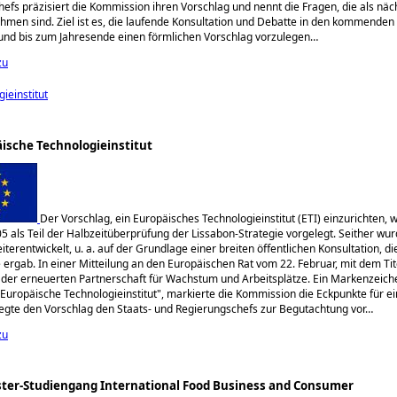
efs präzisiert die Kommission ihren Vorschlag und nennt die Fragen, die als näc
ehmen sind. Ziel ist es, die laufende Konsultation und Debatte in den kommende
und bis zum Jahresende einen förmlichen Vorschlag vorzulegen…
zu
ieinstitut
ische Technologieinstitut
Der Vorschlag, ein Europäisches Technologieinstitut (ETI) einzurichten, 
5 als Teil der Halbzeitüberprüfung der Lissabon-Strategie vorgelegt. Seither wur
iterentwickelt, u. a. auf der Grundlage einer breiten öffentlichen Konsultation, d
 ergab. In einer Mitteilung an den Europäischen Rat vom 22. Februar, mit dem Tit
er erneuerten Partnerschaft für Wachstum und Arbeitsplätze. Ein Markenzeich
Europäische Technologieinstitut
, markierte die Kommission die Eckpunkte für ei
 legte den Vorschlag den Staats- und Regierungschefs zur Begutachtung vor…
zu
ter-Studiengang International Food Business and Consumer