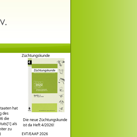
Züchtungskunde
taaten hat
g des
06 die
Die neue Züchtungskunde
uts[1] als
ist da Heft 4/2026!
iter zu
EVT/EAAP 2026
d