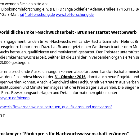
en wenden Sie sich bitte an:
 Bioökonomieforschung e. V. (FBF) Dr. Inga Schiefler Adenauerallee 174 53113 Bo
-25 E-Mail:
si@fbf-forschung.de
www.fbf-forschung.de
 vorbildliche Imker-Nachwuchsarbeit - Brunner startet Wettbewerb
tes Engagement für den Imker-Nachwuchs will Landwirtschaftsminister Helmut B
Preisgeldern honorieren. Dazu hat Brunner jetzt einen Wettbewerb unter dem Mo
chs betreuen, qualifizieren und motivieren
gestartet. Der Freistaat unterstützt
 die Imkernachwuchsarbeit. Seither ist die Zahl der in Verbänden organisierten 
33.000 gestiegen.
für entsprechende Auszeichnungen können ab sofort beim Landwirtschaftsminis
werden. Einsendeschluss ist der
31. Oktober 2016
, damit auch neue Projekte und 
gen werden können. Anschließend wird eine Fachjury mit Vertretern aus Verbän
Institutionen und Ministerien insgesamt drei Preisträger auswählen. Die Sieger 
0 Euro. Bewerbungsunterlagen und Detailinformationen gibt es unter
bayern.de/bienen
.
ewerb "Imkernachwuchs betreuen, qualifizieren und motivieren"
ELF
Stockmeyer "Förderpreis für Nachwuchswissenschaftler/innen"