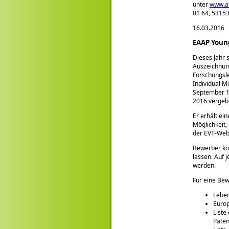
unter
www.af
01 64, 53153
16.03.2016
EAAP Young
Dieses Jahr 
Auszeichnun
Forschungsl
Individual M
September 19
2016 vergebe
Er erhält ei
Möglichkeit,
der EVT-Webs
Bewerber kö
lassen. Auf 
werden.
Für eine Be
Leben
Europ
Liste
Paten