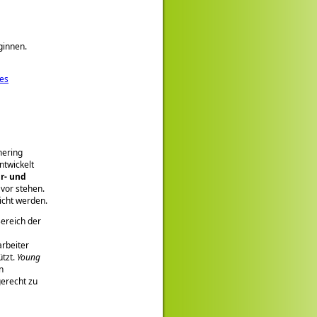
ginnen.
es
hering
ntwickelt
r- und
vor stehen.
icht werden.
ereich der
rbeiter
ützt.
Young
n
erecht zu