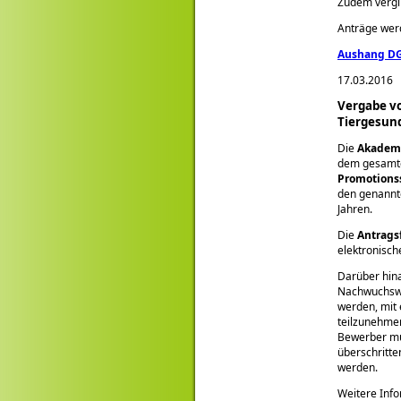
Zudem vergib
Anträge wer
Aushang DG
17.03.2016
Vergabe vo
Tiergesund
Die
Akademi
dem gesamte
Promotions
den genannte
Jahren.
Die
Antragsf
elektronisch
Darüber hina
Nachwuchswis
werden, mit 
teilzunehmen
Bewerber mus
überschritte
werden.
Weitere Info