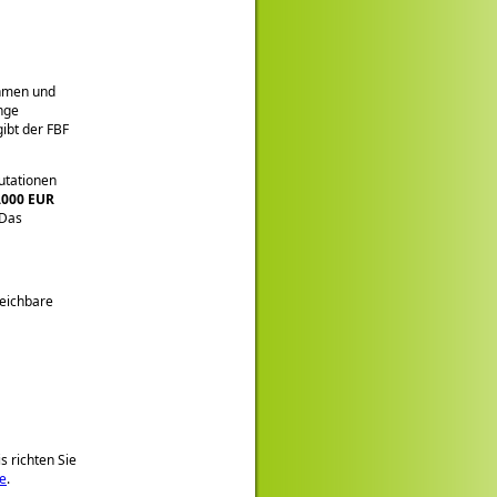
hmen und
nge
ibt der FBF
utationen
.000 EUR
 Das
leichbare
 richten Sie
de
.