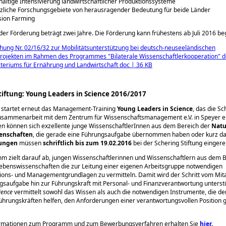
altige Intensivierung landwirtschaftlicher Produktionssysteme
zliche Forschungsgebiete von herausragender Bedeutung für beide Länder
sion Farming
 der Förderung beträgt zwei Jahre. Die Förderung kann frühestens ab Juli 2016 be
ung Nr. 02/16/32 zur Mobilitätsunterstützung bei deutsch-neuseeländischen
rojekten im Rahmen des Programmes "Bilaterale Wissenschaftlerkooperation" d
teriums für Ernährung und Landwirtschaft doc | 36 KB
tiftung: Young Leaders in Science 2016/2017
 startet erneut das Management-Training
Young Leaders in Science
, das die Sc
Zusammenarbeit mit dem Zentrum für Wissenschaftsmanagement e.V. in Speyer e
n können sich exzellente junge WissenschaftlerInnen aus dem Bereich der
Natu
enschaften
, die gerade eine Führungsaufgabe übernommen haben oder kurz da
ungen
müssen
schriftlich bis zum 19.02.2016
bei der Schering Stiftung eingere
 zielt darauf ab, jungen Wissenschaftlerinnen und Wissenschaftlern aus dem B
ebenswissenschaften die zur Leitung einer eigenen Arbeitsgruppe notwendigen
ons- und Managementgrundlagen zu vermitteln. Damit wird der Schritt vom Mita
saufgabe hin zur Führungskraft mit Personal- und Finanzverantwortung unterst
ience
vermittelt sowohl das Wissen als auch die notwendigen Instrumente, die de
rungskräften helfen, den Anforderungen einer verantwortungsvollen Position g
rmationen zum Programm und zum Bewerbungsverfahren erhalten Sie
hier
.