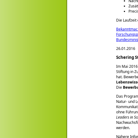
Nachh
Zusät
Preci
Die Laufzeit
Bekanntmach
Forschungsp
Bundesminis
26.01.2016
Schering S
Im Mai 2016
Stiftung in 
hat. Bewerbe
Lebenswiss
Die
Bewerb
Das Programm
Natur- und L
Kommunikati
ohne Führung
Leaders in Sc
Nachwuchsfüh
werden.
Nähere Info