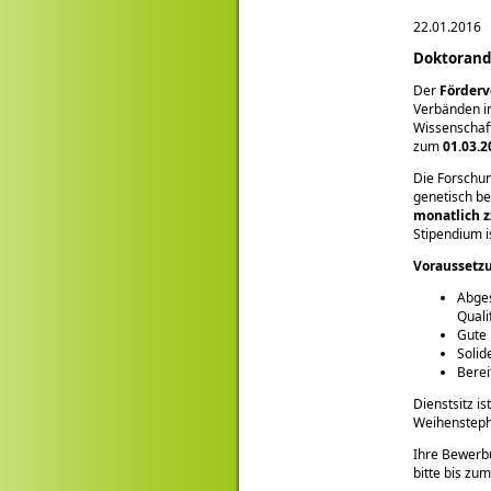
22.01.2016
Doktorand
Der
Förderv
Verbänden i
Wissenschaft
zum
01.03.2
Die Forschu
genetisch be
monatlich z
Stipendium i
Voraussetz
Abges
Quali
Gute 
Solid
Berei
Dienstsitz i
Weihenstepha
Ihre Bewerbu
bitte bis zu