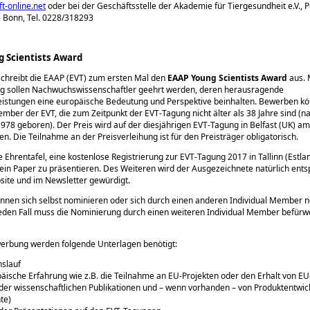
t-online.net
oder bei der Geschäftsstelle der Akademie für Tiergesundheit e.V., 
 Bonn, Tel. 0228/318293
 Scientists Award
schreibt die EAAP (EVT) zum ersten Mal den
EAAP Young Scientists Award
aus. 
g sollen Nachwuchswissenschaftler geehrt werden, deren herausragende
eistungen eine europäische Bedeutung und Perspektive beinhalten. Bewerben kö
ember der EVT, die zum Zeitpunkt der EVT-Tagung nicht älter als 38 Jahre sind (n
78 geboren). Der Preis wird auf der diesjährigen EVT-Tagung in Belfast (UK) am
n. Die Teilnahme an der Preisverleihung ist für den Preisträger obligatorisch.
ne Ehrentafel, eine kostenlose Registrierung zur EVT-Tagung 2017 in Tallinn (Estla
 ein Paper zu präsentieren. Des Weiteren wird der Ausgezeichnete natürlich ent
ite und im Newsletter gewürdigt.
nnen sich selbst nominieren oder sich durch einen anderen Individual Member 
jeden Fall muss die Nominierung durch einen weiteren Individual Member befürw
werbung werden folgende Unterlagen benötigt:
slauf
äische Erfahrung wie z.B. die Teilnahme an EU-Projekten oder den Erhalt von E
 der wissenschaftlichen Publikationen und – wenn vorhanden – von Produktentwic
te)