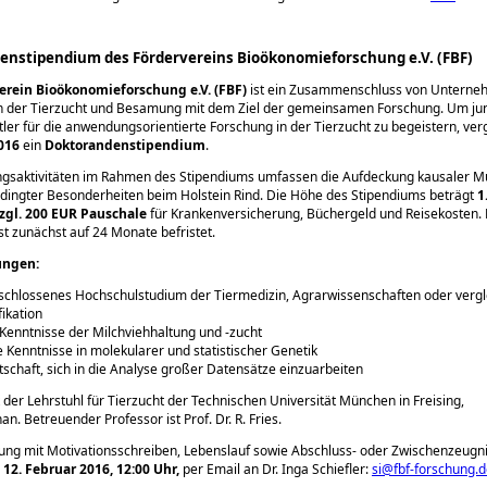
enstipendium des Fördervereins Bioökonomieforschung e.V. (FBF)
erein Bioökonomieforschung e.V. (FBF)
ist ein Zusammenschluss von Unterne
n der Tierzucht und Besamung mit dem Ziel der gemeinsamen Forschung. Um ju
ler für die anwendungsorientierte Forschung in der Tierzucht zu begeistern, verg
016
ein
Doktorandenstipendium
.
ngsaktivitäten im Rahmen des Stipendiums umfassen die Aufdeckung kausaler M
dingter Besonderheiten beim Holstein Rind. Die Höhe des Stipendiums beträgt
1
zgl. 200 EUR Pauschale
für Krankenversicherung, Büchergeld und Reisekosten.
st zunächst auf 24 Monate befristet.
ungen:
chlossenes Hochschulstudium der Tiermedizin, Agrarwissenschaften oder verg
fikation
Kenntnisse der Milchviehhaltung und -zucht
e Kenntnisse in molekularer und statistischer Genetik
tschaft, sich in die Analyse großer Datensätze einzuarbeiten
st der Lehrstuhl für Tierzucht der Technischen Universität München in Freising,
n. Betreuender Professor ist Prof. Dr. R. Fries.
ng mit Motivationsschreiben, Lebenslauf sowie Abschluss- oder Zwischenzeugnis
m
12. Februar 2016, 12:00 Uhr,
per Email an Dr. Inga Schiefler:
si@fbf-forschung.