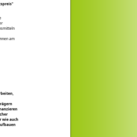
spreis
e
er
nsmitteln
rinnen am
rbeiten,
trägern
inanzieren
cher
er wie auch
aufbauen