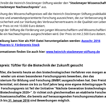
hreibt die Heinrich-Stockmeyer-Stiftung wieder den
Stockmeyer Wissenschaft
Stockmeyer Nachwuchspreis
aus.
eihung des Wissenschaftspreises will die Heinrich-Stockmeyer-Stiftung praktikabl
tze und anwendungsorientierte Forschung auszeichnen, die zur Verbesserung d
sicherheit und zur Stärkung des Verbrauchervertrauens in die Qualität von Lebe
r Preis ist mit 10.000 Euro dotiert.
egt der Stiftung die Förderung von jungen Wissenschaftlern und Wissenschaftle
die ein Nachwuchspreis ausgeschrieben wird. Der Preis ist mit 2.500 Euro dotiert.
eibung kann hier als PDF-Datei heruntergeladen werden:
Ausschr. 2016
tspreis U. Förderpreis Stock
ormationen finden Sie auch hier:
www.heinrich-stockmeyer-stiftung.de
preis: Tüftler für die Biotechnik der Zukunft gesucht
tler, die bereits heute an den biotechnologischen Verfahren von morgen a
h wieder um einen besonderen Forschungspreis bewerben, den das
terium für Bildung und Forschung (BMBF) ausgeschrieben hat. Den Preis
ermittel, mit denen sie bis zu fünf Jahre lang eine eigene Arbeitsgruppe f
Forschungspreis ist Teil der Initiative
Nächste Generation biotechnologis
 Biotechnologie 2020+
. Er richtet sich gleichermaßen an etablierte Forsch
swissenschaftler, die bereits auf herausragenden Forschungsresultaten 
h bis
31. Januar 2016
sind Bewerbungen möglich.