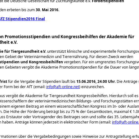
t die Deutsche Gesellschaft für Züchtungskunde e.V.
Förderstipendien
den erbeten bis zum
30. Mai 2016.
fZ Stipendien2016 Final
n Promotionsstipendien und Kongressbeihilfen der Akademie für
heit e.V.
e für Tiergesundheit e.V.
unterstützt klinische und experimentelle Forschungs
n Gebiet der Veterinärmedizin und Tierernährung. Für diesen Zweck werden
stipendien und Kongressbeihilfen
vergeben. Für ein umgrenztes Forschungsv
n Gebieten vergibt die Akademie Promotionsstipendien für die Dauer von längs
rist
für die Vergabe der Stipendien läuft bis
15.06.2016, 24.00 Uhr
. Die Anträge 
er Form bei der AfT (email:
info@aft-online.net
) einzureichen.
us vergibt die Akademie für Tiergesundheit Kongressbeihilfen. Hierdurch soll es
senschaftlern der veterinärmedizinischen Bildungs- und Forschungsstätten er
einem eigenen Beitrag an einem wissenschaftlichen Kongress im In- oder Ausla
. Die Höhe der Förderung beträgt bis zu 75 % der Gesamtkosten, maximal € 1.0
s Erstautor oder Vortragender des Beitrages sein und sollte das 35. Lebensjahr
n haben. Anträge können jederzeit in elektronischer Form (email:
info@aft-online
rmationen über die Vergabebedingungen sowie Hinweise zur Antragstellung erha