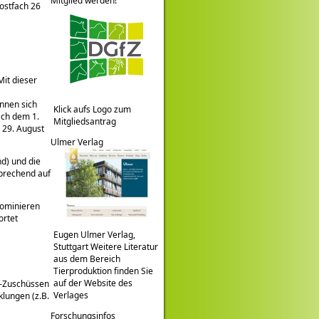
Mitglied werden!
Postfach 26
Mit dieser
nnen sich
Klick aufs Logo zum
ach dem 1.
Mitgliedsantrag
 29. August
Ulmer Verlag
nd) und die
sprechend auf
nominieren
ortet
Eugen Ulmer Verlag,
Stuttgart Weitere Literatur
aus dem Bereich
Tierproduktion finden Sie
auf der Website des
U-Zuschüssen
Verlages
klungen (z.B.
Forschungsinfos