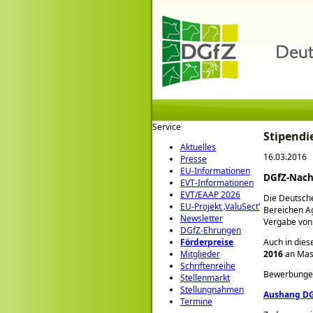
Service
Stipendi
Aktuelles
16.03.2016
Presse
EU-Informationen
DGfZ-Nac
EVT-Informationen
EVT/EAAP 2026
Die Deutsche
EU-Projekt ‚ValuSect‘
Bereichen A
Newsletter
Vergabe vo
DGfZ-Ehrungen
Auch in dies
Förderpreise
2016
an Mas
Mitglieder
Schriftenreihe
Bewerbungen
Stellenmarkt
Stellungnahmen
Aushang DGf
Termine