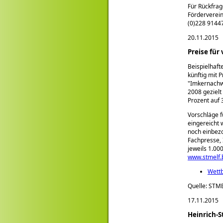
Für Rückfrag
Förderverein
(0)228 91447
20.11.2015
Preise für
Beispielhaf
künftig mit 
Imkernachwu
2008 gezielt
Prozent auf 
Vorschläge 
eingereicht 
noch einbezo
Fachpresse, 
jeweils 1.00
www.stmelf.
Wettb
Quelle: STM
17.11.2015
Heinrich-