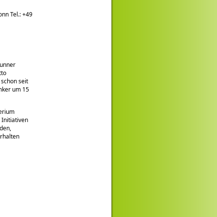
nn Tel.: +49
runner
tto
 schon seit
Imker um 15
terium
Initiativen
den,
erhalten