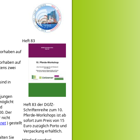
Heft 83
vorhaben auf
orhaben auf
tens zwei
sind in
 jungen
möglicht
Heft 83 der DGfZ-
nd
Schriftenreihe zum 10.
00. Der
Pferde-Workshops ist ab
 nicht
sofort zum Preis von 15
.net
) gestellt
Euro zuzüglich Porto und
Verpackung erhältlich.
lten Sie