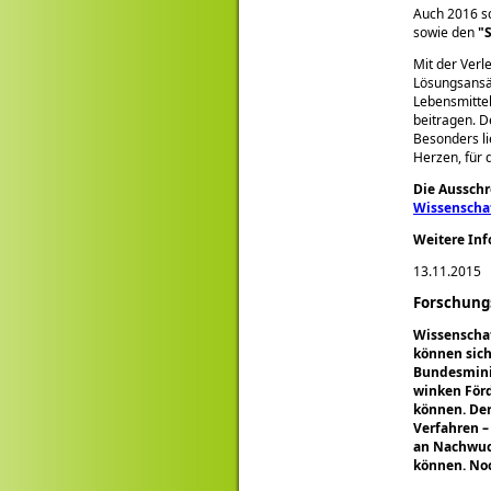
Auch 2016 sc
sowie den
Mit der Verl
Lösungsansä
Lebensmittel
beitragen. De
Besonders li
Herzen, für 
Die Ausschr
Wissenschaf
Weitere Inf
13.11.2015
Forschungs
Wissenschaf
können sic
Bundesminis
winken Förd
können. Der 
Verfahren –
an Nachwuch
können. Noc