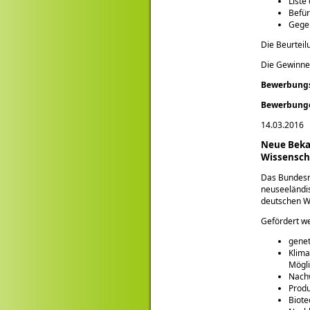
Liste
Befür
Gegeb
Die Beurteil
Die Gewinne
Bewerbungss
Bewerbunge
14.03.2016
Neue Beka
Wissensch
Das Bundesm
neuseeländis
deutschen Wi
Gefördert w
genet
Klima
Mögli
Nach
Produ
Biote