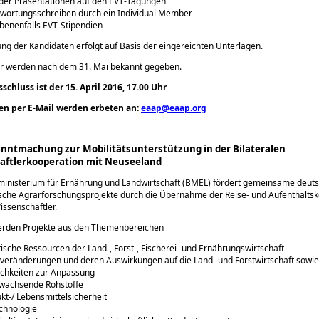
 der Präsentationen auf den EVT-Tagungen
wortungsschreiben durch ein Individual Member
enenfalls EVT-Stipendien
ung der Kandidaten erfolgt auf Basis der eingereichten Unterlagen.
r werden nach dem 31. Mai bekannt gegeben.
chluss ist der 15. April 2016, 17.00 Uhr
n per E-Mail werden erbeten an:
eaap@eaap.org
nntmachung zur Mobilitätsunterstützung in der Bilateralen
aftlerkooperation mit Neuseeland
inisterium für Ernährung und Landwirtschaft (BMEL) fördert gemeinsame deuts
che Agrarforschungsprojekte durch die Übernahme der Reise- und Aufenthaltsko
ssenschaftler.
erden Projekte aus den Themenbereichen
ische Ressourcen der Land-, Forst-, Fischerei- und Ernährungswirtschaft
veränderungen und deren Auswirkungen auf die Land- und Forstwirtschaft sowie
chkeiten zur Anpassung
wachsende Rohstoffe
kt-/ Lebensmittelsicherheit
chnologie