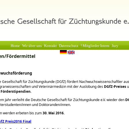
Home
Wir über uns
Kontakt
Datenschutz
! Mitglieder Intern
Jury
en/Fördermittel
hwuchsförderung
 Gesellschaft für Züchtungskunde (DGfZ) fördert Nachwuchswissenschaftler au
grarwissenschaften und Veterinärmedizin mit der Auslobung des
DGfZ-Preises
u
n
Förderstipendien
.
em Jahr verleiht die Deutsche Gesellschaft für Züchtungskunde e.V. wieder den
DG
terstudenten/innen und Doktoranden/innen.
 werden erbeten bis zum
30. Mai 2016.
Z Preis2016 Final