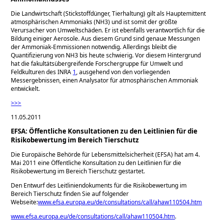
Die Landwirtschaft (Stickstoffdünger, Tierhaltung) gilt als Hauptemittent
atmosphärischen Ammoniaks (NH3) und ist somit der größte
Verursacher von Umweltschäden. Er ist ebenfalls verantwortlich für die
Bildung einiger Aerosole. Aus diesem Grund sind genaue Messungen
der Ammoniak-Emmissionen notwendig. Allerdings bleibt die
Quantifizierung von NH3 bis heute schwierig. Vor diesem Hintergrund
hat die fakultätsübergreifende Forschergruppe für Umwelt und
Feldkulturen des INRA
1
, ausgehend von den vorliegenden
Messergebnissen, einen Analysator für atmosphärischen Ammoniak
entwickelt.
>>>
11.05.2011
EFSA: Öffentliche Konsultationen zu den Leitlinien für die
Risikobewertung im Bereich Tierschutz
Die Europäische Behörde für Lebensmittelsicherheit (EFSA) hat am 4.
Mai 2011 eine Öffentliche Konsultation zu den Leitlinien für die
Risikobewertung im Bereich Tierschutz gestartet.
Den Entwurf des Leitliniendokuments für die Risikobewertung im
Bereich Tierschutz finden Sie auf folgender
Webseite:
www.efsa.europa.eu/de/consultations/call/ahaw110504.htm
www.efsa.europa.eu/de/consultations/call/ahaw110504.htm
.