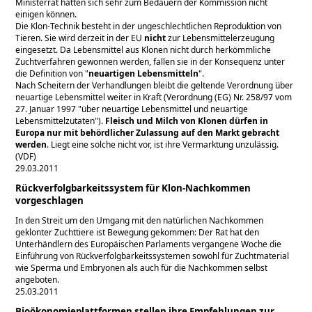
Ministerrat hätten sich sehr zum Bedauern der Kommission nicht
einigen können.
Die Klon-Technik besteht in der ungeschlechtlichen Reproduktion von
Tieren. Sie wird derzeit in der EU
nicht
zur Lebensmittelerzeugung
eingesetzt. Da Lebensmittel aus Klonen nicht durch herkömmliche
Zuchtverfahren gewonnen werden, fallen sie in der Konsequenz unter
die Definition von
neuartigen Lebensmitteln
.
Nach Scheitern der Verhandlungen bleibt die geltende Verordnung über
neuartige Lebensmittel weiter in Kraft (Verordnung (EG) Nr. 258/97 vom
27. Januar 1997
über neuartige Lebensmittel und neuartige
Lebensmittelzutaten
).
Fleisch und Milch von Klonen dürfen in
Europa nur mit behördlicher Zulassung auf den Markt gebracht
werden
. Liegt eine solche nicht vor, ist ihre Vermarktung unzulässig.
(VDF)
29.03.2011
Rückverfolgbarkeitssystem für Klon-Nachkommen
vorgeschlagen
In den Streit um den Umgang mit den natürlichen Nachkommen
geklonter Zuchttiere ist Bewegung gekommen: Der Rat hat den
Unterhändlern des Europäischen Parlaments vergangene Woche die
Einführung von Rückverfolgbarkeitssystemen sowohl für Zuchtmaterial
wie Sperma und Embryonen als auch für die Nachkommen selbst
angeboten.
25.03.2011
Bioökonomieplattformen stellen ihre Empfehlungen zur