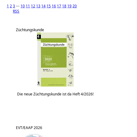
1
2
3
⋅⋅⋅
10
11
12
13
14
15
16
17
18
19
20
RSS
Züchtungskunde
Die neue Züchtungskunde ist da Heft 4/2026!
EVT/EAAP 2026