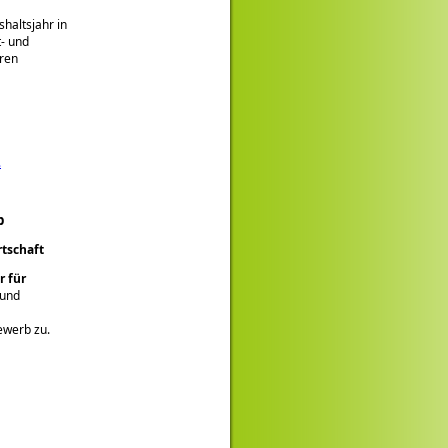
haltsjahr in
t- und
ren
.
b
rtschaft
 für
 und
ewerb zu.