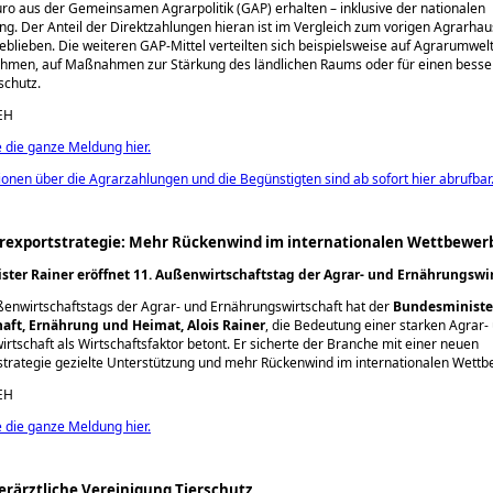
uro aus der Gemeinsamen Agrarpolitik (GAP) erhalten – inklusive der nationalen
ng. Der Anteil der Direktzahlungen hieran ist im Vergleich zum vorigen Agrarhaus
eblieben. Die weiteren GAP-Mittel verteilten sich beispielsweise auf Agrarumwel
men, auf Maßnahmen zur Stärkung des ländlichen Raums oder für einen besse
chutz.
EH
e die ganze Meldung hier.
ionen über die Agrarzahlungen und die Begünstigten sind ab sofort hier abrufbar
rexportstrategie: Mehr Rückenwind im internationalen Wettbewer
ter Rainer eröffnet 11. Außenwirtschaftstag der Agrar- und Ernährungswi
enwirtschaftstags der Agrar- und Ernährungswirtschaft hat der
Bundesminister
aft, Ernährung und Heimat, Alois Rainer
, die Bedeutung einer starken Agrar-
rtschaft als Wirtschaftsfaktor betont. Er sicherte der Branche mit einer neuen
trategie gezielte Unterstützung und mehr Rückenwind im internationalen Wettb
EH
e die ganze Meldung hier.
ierärztliche Vereinigung Tierschutz