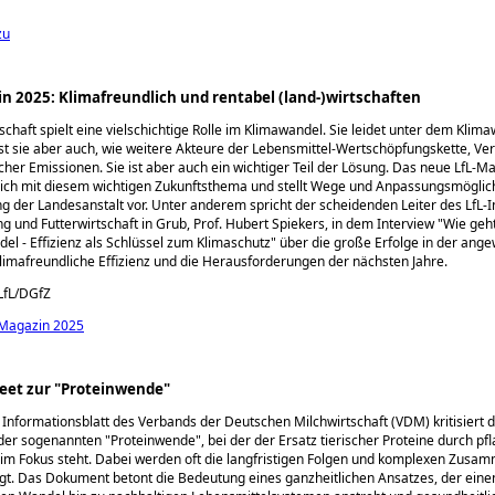
zu
n 2025: Klimafreundlich und rentabel (land-)wirtschaften
schaft spielt eine vielschichtige Rolle im Klimawandel. Sie leidet unter dem Klim
 ist sie aber auch, wie weitere Akteure der Lebensmittel-Wertschöpfungskette, Ve
cher Emissionen. Sie ist aber auch ein wichtiger Teil der Lösung. Das neue LfL-M
sich mit diesem wichtigen Zukunftsthema und stellt Wege und Anpassungsmöglic
g der Landesanstalt vor. Unter anderem spricht der scheidenden Leiter des LfL-In
g und Futterwirtschaft in Grub, Prof. Hubert Spiekers, in dem Interview
Wie geh
el - Effizienz als Schlüssel zum Klimaschutz
über die große Erfolge in der ang
limafreundliche Effizienz und die Herausforderungen der nächsten Jahre.
LfL/DGfZ
Magazin 2025
eet zur "Proteinwende"
s Informationsblatt des Verbands der Deutschen Milchwirtschaft (VDM) kritisiert d
 der sogenannten
Proteinwende
, bei der der Ersatz tierischer Proteine durch pf
 im Fokus steht. Dabei werden oft die langfristigen Folgen und komplexen Zus
gt. Das Dokument betont die Bedeutung eines ganzheitlichen Ansatzes, der eine