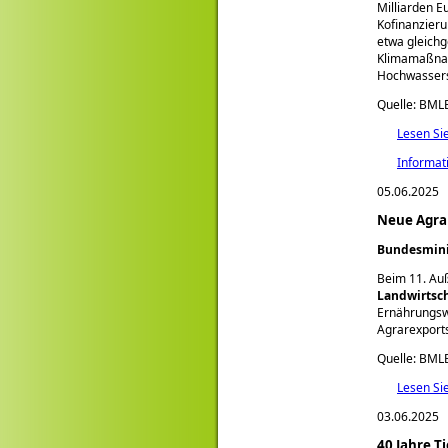
Milliarden E
Kofinanzieru
etwa gleichg
Klimamaßnah
Hochwassers
Quelle: BML
Lesen Si
Informat
05.06.2025
Neue Agra
Bundesminis
Beim 11. Auß
Landwirtsch
Ernährungswi
Agrarexports
Quelle: BML
Lesen Si
03.06.2025
40 Jahre T