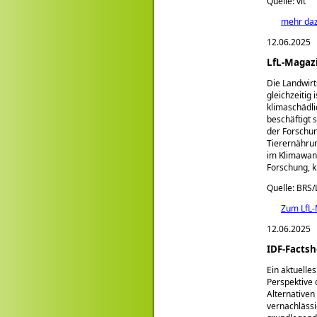
Quelle: vit
mehr da
12.06.2025
LfL-Magazi
Die Landwirt
gleichzeitig
klimaschädli
beschäftigt 
der Forschun
Tierernährun
im Klimawand
Forschung, k
Quelle: BRS/
Zum LfL-
12.06.2025
IDF-Factsh
Ein aktuelle
Perspektive
Alternativen
vernachlässi