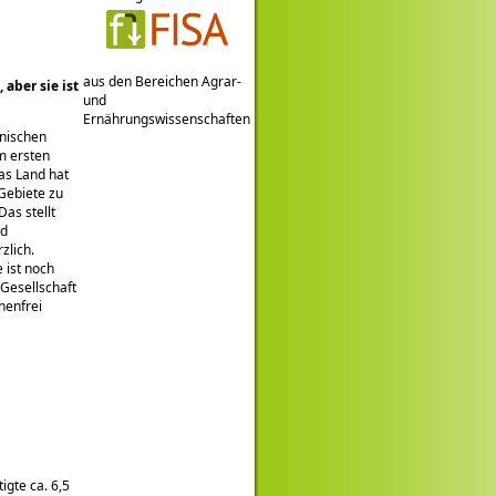
aus den Bereichen Agrar-
aber sie ist
und
Ernährungswissenschaften
anischen
m ersten
as Land hat
Gebiete zu
as stellt
nd
zlich.
 ist noch
 Gesellschaft
henfrei
gte ca. 6,5