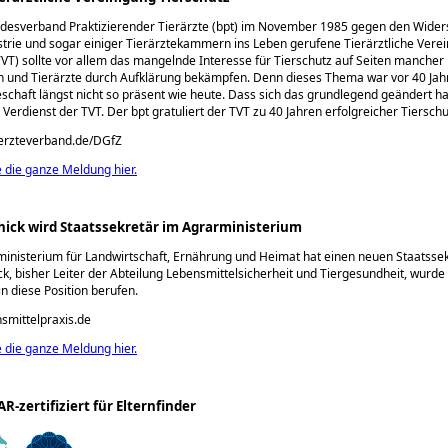
desverband Praktizierender Tierärzte (bpt) im November 1985 gegen den Wider
rie und sogar einiger Tierärztekammern ins Leben gerufene Tierärztliche Vere
TVT) sollte vor allem das mangelnde Interesse für Tierschutz auf Seiten mancher
n und Tierärzte durch Aufklärung bekämpfen. Denn dieses Thema war vor 40 Jah
eschaft längst nicht so präsent wie heute. Dass sich das grundlegend geändert hat,
 Verdienst der TVT. Der bpt gratuliert der TVT zu 40 Jahren erfolgreicher Tierschu
aerzteverband.de/DGfZ
e die ganze Meldung hier.
ick wird Staatssekretär im Agrarministerium
nisterium für Landwirtschaft, Ernährung und Heimat hat einen neuen Staatssek
k, bisher Leiter der Abteilung Lebensmittelsicherheit und Tiergesundheit, wurde
in diese Position berufen.
nsmittelpraxis.de
e die ganze Meldung hier.
CAR-zertifiziert für Elternfinder