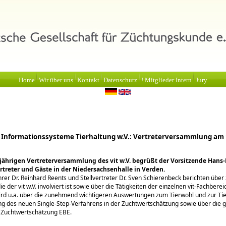
Home
Wir über uns
Kontakt
Datenschutz
! Mitglieder Intern
Jury
 Informationssysteme Tierhaltung w.V.: Vertreterversammlung am 1
sjährigen Vertreterversammlung des vit w.V. begrüßt der Vorsitzende Hans
rtreter und Gäste in der Niedersachsenhalle in Verden.
rer Dr. Reinhard Reents und Stellvertreter Dr. Sven Schierenbeck berichten über
die der vit w.V. involviert ist sowie über die Tätigkeiten der einzelnen vit-Fachberei
ird u.a. über die zunehmend wichtigeren Auswertungen zum Tierwohl und zur Ti
ng des neuen Single-Step-Verfahrens in der Zuchtwertschätzung sowie über di
 Zuchtwertschätzung EBE.