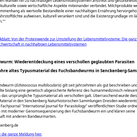
n Wandel hin zu nachhaltigen Lebensmittelsystemen anstrebt und gesundheitli
 kulturelle sowie wirtschaftliche Aspekte miteinander verbindet. Milchprodukte w
mmenhang als wertvolle Bestandteile einer nachhaltigen Ernährung hervorgehob
hrstoffdichte aufweisen, kulturell verankert sind und die Existenzgrundlage im l
n.
blatt: Von der Proteinwende zur Umstellung der Lebensmittelsysteme: Die ganzh
lchwirtschaft in nachhaltigen Lebensmittelsystemen
wurm: Wiederentdeckung eines verschollen geglaubten Parasiten
Jahre altes Typusmaterial des Fuchsbandwurms in Senckenberg-Sa
andwurm (
Echinococcus multilocularis
) gilt seit Jahrzehnten als gut beschrieben un
te bislang eine genetisch abgesicherte Referenz des humanmedizinisch relevan
a das ursprüngliche Typusmaterial als verschollen galt. Überraschend wurde die
Material in den Senckenberg Naturhistorischen Sammlungen Dresden wiederentd
 Fachjournal
International Journal for Parasitology
veröffentlichten Studie ordn
 mit moderner Genomsequenzierung den Fuchsbandwurm ein und klären seine
aft mit anderen Bandwurmarten.
ckenberg.de
e die ganze Meldung hier.