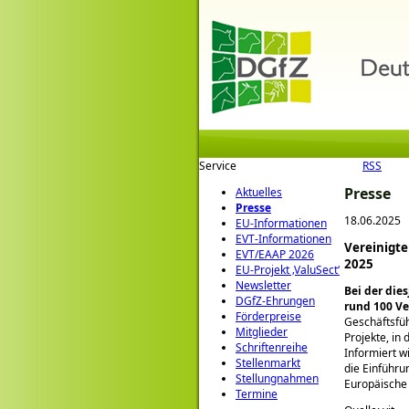
Service
RSS
Presse
Aktuelles
Presse
18.06.2025
EU-Informationen
EVT-Informationen
Vereinigte
EVT/EAAP 2026
2025
EU-Projekt ‚ValuSect‘
Newsletter
Bei der die
DGfZ-Ehrungen
rund 100 Ve
Förderpreise
Geschäftsfüh
Mitglieder
Projekte, in 
Schriftenreihe
Informiert w
Stellenmarkt
die Einführu
Stellungnahmen
Europäische
Termine