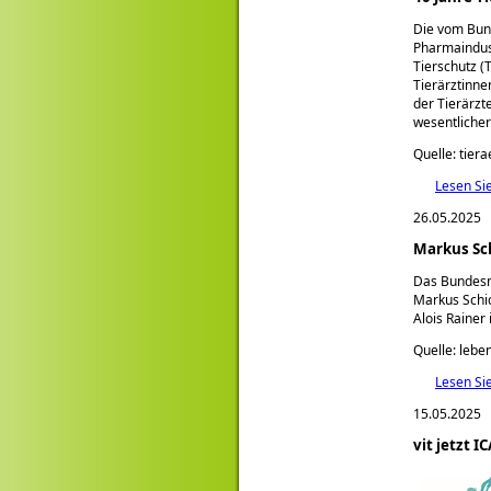
Die vom Bun
Pharmaindust
Tierschutz (
Tierärztinne
der Tierärzt
wesentlicher
Quelle: tier
Lesen Si
26.05.2025
Markus Sch
Das Bundesmi
Markus Schic
Alois Rainer 
Quelle: lebe
Lesen Si
15.05.2025
vit jetzt I