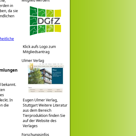
Mitglied werden!
che,
erden in
en, da sie
ändlichen
eitliche
Klick aufs Logo zum
Mitgliedsantrag
Ulmer Verlag
mmlungen
d bekannt.
ten
ses
eckt. In
Eugen Ulmer Verlag,
en die
Stuttgart Weitere Literatur
aus dem Bereich
Tierproduktion finden Sie
auf der Website des
Verlages
Forschungsinfos