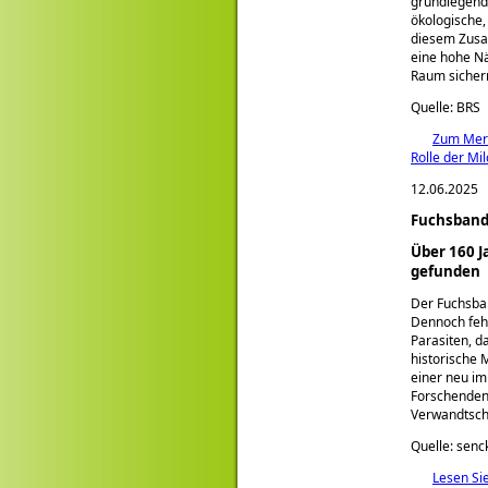
grundlegende
ökologische,
diesem Zusa
eine hohe Nä
Raum sicher
Quelle: BRS
Zum Merk
Rolle der Mi
12.06.2025
Fuchsband
Über 160 
gefunden
Der Fuchsb
Dennoch fehl
Parasiten, d
historische 
einer neu im
Forschenden
Verwandtsch
Quelle: sen
Lesen Si