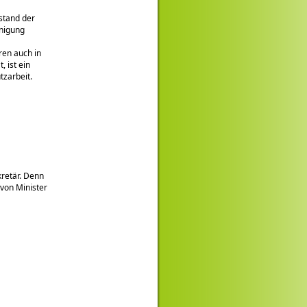
stand der
inigung
ren auch in
 ist ein
tzarbeit.
retär. Denn
 von Minister