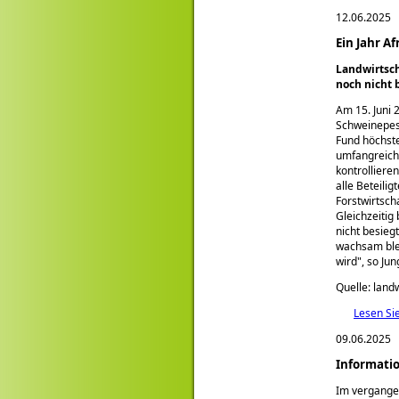
12.06.2025
Ein Jahr A
Landwirtsc
noch nicht 
Am 15. Juni 
Schweinepes
Fund höchste
umfangreich
kontrolliere
alle Beteili
Forstwirtsch
Gleichzeitig
nicht besiegt
wachsam blei
wird
, so Jun
Quelle: land
Lesen Si
09.06.2025
Informatio
Im vergange