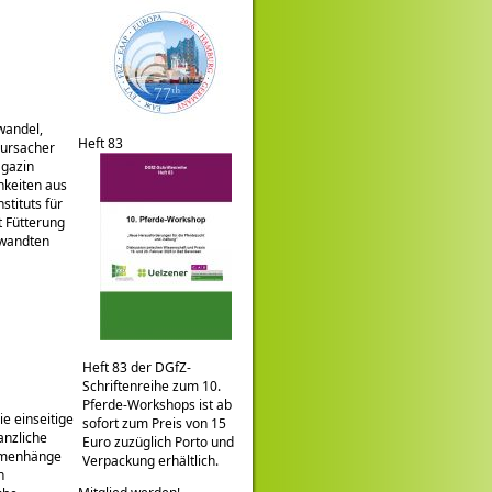
awandel,
Heft 83
rursacher
agazin
hkeiten aus
stituts für
t Fütterung
ewandten
Heft 83 der DGfZ-
Schriftenreihe zum 10.
Pferde-Workshops ist ab
ie einseitige
sofort zum Preis von 15
lanzliche
Euro zuzüglich Porto und
ammenhänge
Verpackung erhältlich.
n