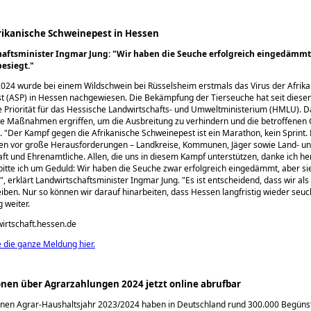
frikanische Schweinepest in Hessen
haftsminister Ingmar Jung:
Wir haben die Seuche erfolgreich eingedämmt, 
besiegt.
2024 wurde bei einem Wildschwein bei Rüsselsheim erstmals das Virus der Afrik
t (ASP) in Hessen nachgewiesen. Die Bekämpfung der Tierseuche hat seit diese
 Priorität für das Hessische Landwirtschafts- und Umweltministerium (HMLU). D
e Maßnahmen ergriffen, um die Ausbreitung zu verhindern und die betroffenen 
n.
Der Kampf gegen die Afrikanische Schweinepest ist ein Marathon, kein Sprint. D
gten vor große Herausforderungen – Landkreise, Kommunen, Jäger sowie Land- u
aft und Ehrenamtliche. Allen, die uns in diesem Kampf unterstützen, danke ich her
 bitte ich um Geduld: Wir haben die Seuche zwar erfolgreich eingedämmt, aber sie
, erklärt Landwirtschaftsminister Ingmar Jung.
Es ist entscheidend, dass wir als
ben. Nur so können wir darauf hinarbeiten, dass Hessen langfristig wieder seuc
g weiter.
wirtschaft.hessen.de
e die ganze Meldung hier.
nen über Agrarzahlungen 2024 jetzt online abrufbar
nen Agrar-Haushaltsjahr 2023/2024 haben in Deutschland rund 300.000 Begünsti