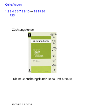
Qelle: Vetion
1
2
3
4
5
6
7
8
9
10
⋅⋅⋅
18
19
20
RSS
Züchtungskunde
Die neue Züchtungskunde ist da Heft 4/2026!
EVT/EAAP 2026