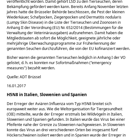
veröffentlicht worden. Damit gehört LSD zu den Tierseuchen, deren
Bekämpfung gefördert werden kann. Bereits Anfang November letzten
Jahres hatte die Brüsseler Behörde beschlossen, die Pest der kleinen
Wiederkäuer, Schafpocken, Ziegenpocken und Dermatitis nodularis
(Lumpy Skin Disease) in die Liste der Tierseuchen und Zoonosen in
Anhang II der Verordnung (EU) Nr. 652/2014 (Bestimmungen für die
Verwaltung der Veterinärausgaben) aufzunehmen. Damit haben die
Mitgliedstaaten ab sofort die Möglichkeit, geeignete jährliche oder
mehrjährige Überwachungsprogramme zur Früherkennung der
genannten Seuchen durchzuführen, die von der EU kofinanziert werden.
Bisher waren die genannten Tierseuchen lediglich in Anhang I der VO
gelistet, d. h. es konnten nur Sofortmaßnahmen (
emergency
measures
) bezahlt werden.
Quelle: ADT Brüssel
16.01.2017
H5N8 in Italien, Slowenien und Spanien
Der Erreger der Aviären Influenza vom Typ H5N8 breitet sich
europaweit weiter aus. Wie die Weltorganisation für Tiergesundheit
(OIE) mitteilte, wurde der Erreger erstmals bei Wildvögeln in Italien,
Slowenien und Spanien gefunden. In Italien wurde das Virus bei einer
Pfeifente nahe der Grenze zu Slowenien nachgewiesen. In Slowenien
konnte das Virus an drei verschiedenen Orten bei insgesamt fünf
Höckerschwänen isoliert werden und in Spanien wurde der Erreger in