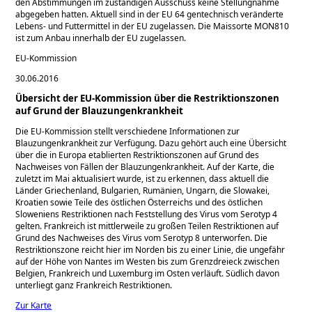
den Abstimmungen im zuständigen Ausschuss keine Stellungnahme
abgegeben hatten. Aktuell sind in der EU 64 gentechnisch veränderte
Lebens- und Futtermittel in der EU zugelassen. Die Maissorte MON810
ist zum Anbau innerhalb der EU zugelassen.
EU-Kommission
30.06.2016
Übersicht der EU-Kommission über die Restriktionszonen
auf Grund der Blauzungenkrankheit
Die EU-Kommission stellt verschiedene Informationen zur
Blauzungenkrankheit zur Verfügung. Dazu gehört auch eine Übersicht
über die in Europa etablierten Restriktionszonen auf Grund des
Nachweises von Fällen der Blauzungenkrankheit. Auf der Karte, die
zuletzt im Mai aktualisiert wurde, ist zu erkennen, dass aktuell die
Länder Griechenland, Bulgarien, Rumänien, Ungarn, die Slowakei,
Kroatien sowie Teile des östlichen Österreichs und des östlichen
Sloweniens Restriktionen nach Feststellung des Virus vom Serotyp 4
gelten. Frankreich ist mittlerweile zu großen Teilen Restriktionen auf
Grund des Nachweises des Virus vom Serotyp 8 unterworfen. Die
Restriktionszone reicht hier im Norden bis zu einer Linie, die ungefähr
auf der Höhe von Nantes im Westen bis zum Grenzdreieck zwischen
Belgien, Frankreich und Luxemburg im Osten verläuft. Südlich davon
unterliegt ganz Frankreich Restriktionen.
Zur Karte