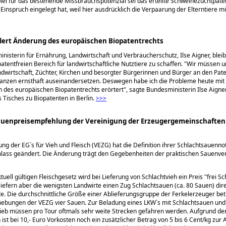
iel für das bestehende Missbrauchspotenzial sei das erteilte Schweinezuchtpate
Einspruch eingelegt hat, weil hier ausdrücklich die Verpaarung der Elterntiere mi
dert Änderung des europäischen Biopatentrechts
nisterin für Ernährung, Landwirtschaft und Verbraucherschutz, Ilse Aigner, bleibt
patentfreien Bereich für landwirtschaftliche Nutztiere zu schaffen.
Wir müssen un
andwirtschaft, Züchter, Kirchen und besorgter Bürgerinnen und Bürger an den Pat
lanzen ernsthaft auseinandersetzen. Deswegen habe ich die Probleme heute mit 
 des europäischen Biopatentrechts erörtert
, sagte Bundesministerin Ilse Aigne
 Tisches zu Biopatenten in Berlin.
>>>
auenpreisempfehlung der Vereinigung der Erzeugergemeinschaften
ung der EG`s für Vieh und Fleisch (VEZG) hat die Definition ihrer Schlachtsauenno
nlass geändert. Die Änderung trägt den Gegebenheiten der praktischen Sauenv
uell gültigen Fleischgesetz wird bei Lieferung von Schlachtvieh ein Preis
frei Sc
 liefern aber die wenigsten Landwirte einen Zug Schlachtsauen (ca. 80 Sauen) dir
te. Die durchschnittliche Größe einer Ablieferungsgruppe der Ferkelerzeuger be
hebungen der VEZG vier Sauen. Zur Beladung eines LKW`s mit Schlachtsauen und
ieb müssen pro Tour oftmals sehr weite Strecken gefahren werden. Aufgrund de
 ist bei 10,- Euro Vorkosten noch ein zusätzlicher Betrag von 5 bis 6 Cent/kg zu