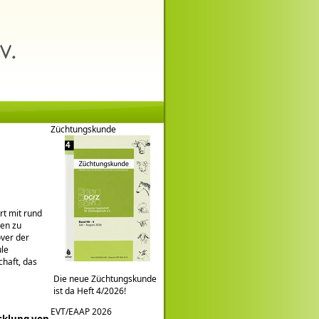
Züchtungskunde
rt mit rund
len zu
over der
ule
haft, das
Die neue Züchtungskunde
ist da Heft 4/2026!
EVT/EAAP 2026
cklung von