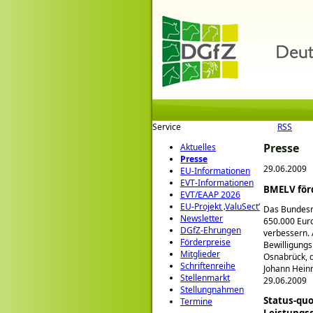
Service
RSS
Presse
Aktuelles
Presse
29.06.2009
EU-Informationen
EVT-Informationen
BMELV förd
EVT/EAAP 2026
EU-Projekt ‚ValuSect‘
Das Bundesmi
Newsletter
650.000 Euro
DGfZ-Ehrungen
verbessern. 
Förderpreise
Bewilligungs
Mitglieder
Osnabrück, d
Schriftenreihe
Johann Heinr
Stellenmarkt
29.06.2009
Stellungnahmen
Status-qu
Termine
Leistungs