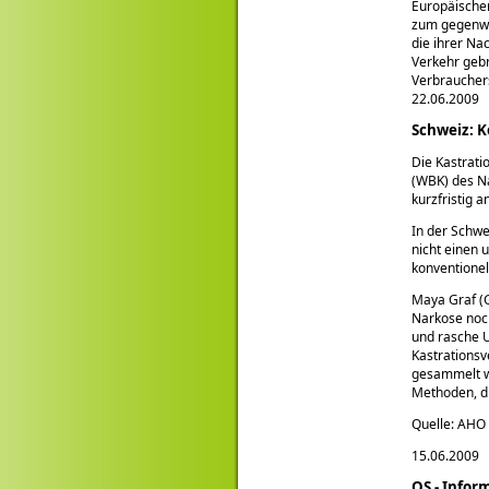
Europäischen
zum gegenwär
die ihrer N
Verkehr geb
Verbraucher
22.06.2009
Schweiz: K
Die Kastrati
(WBK) des Na
kurzfristig 
In der Schwe
nicht einen 
konventionel
Maya Graf (G
Narkose noch
und rasche U
Kastrationsv
gesammelt we
Methoden, di
Quelle: AHO
15.06.2009
QS - Infor