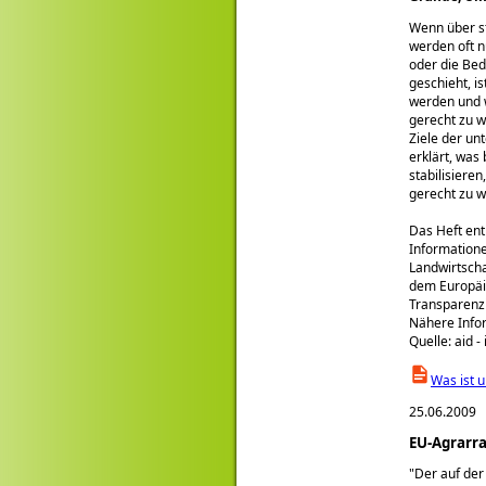
Wenn über st
werden oft n
oder die Bed
geschieht, i
werden und w
gerecht zu w
Ziele der u
erklärt, was
stabilisiere
gerecht zu 
Das Heft en
Informatione
Landwirtscha
dem Europäi
Transparenzi
Nähere Info
Quelle: aid -
Was ist 
25.06.2009
EU-Agrarra
Der auf de