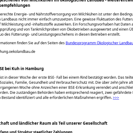
sempfehlungen
erechte Energie- und Nährstoffversorgung von Milchkühen ist unter den Beding
 Landbaus nicht immer einfach umzusetzen. Eine gewisse Fluktuation des Futte
f Milchleistung und -inhaltsstoffe auswirken. Ein Forschungsvorhaben hat Daten 
ngsprüfung und von Tankmilchproben von Ökobetrieben ausgewertet und einen Üb
uo des Fütterungs- und Leistungsgeschehens in diesen Betrieben erstellt.
mationen finden Sie auf den Seiten des
Bundesprogramm Ökologischer Landba
schung.oekolandbau.de
SE bei Kuh in Hamburg
st in dieser Woche der erste BSE- Fall bei einem Rind bestätigt worden. Das teilte
Soziales, Familie, Gesundheit und Verbraucherschutz mit. Die über zehn Jahre al
vergangenen Woche ohne Anzeichen einer BSE-Erkrankung verendet und anschli
rden. Die zuständigen Behörden haben entsprechend reagiert, zwei gefährdete 
 Bestand identifiziert und alle erforderlichen Maßnahmen ergriffen.
>>>
haft und ländlicher Raum als Teil unserer Gesellschaft
ang und Struktur staatlicher Zahlungen