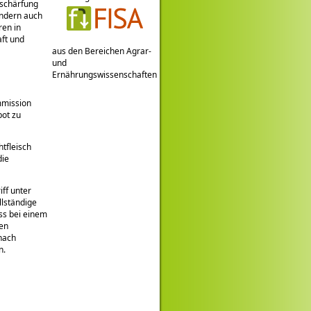
rschärfung
ondern auch
en in
aft und
aus den Bereichen Agrar-
und
Ernährungswissenschaften
mmission
bot zu
htfleisch
die
iff unter
llständige
ss bei einem
den
nach
n.