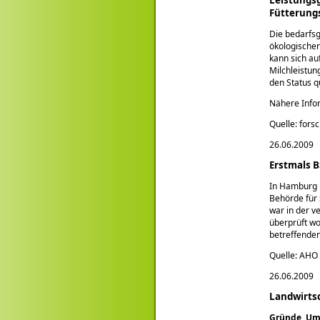
Fütterung
Die bedarfsg
ökologischen
kann sich au
Milchleistu
den Status q
Nähere Infor
Quelle: for
26.06.2009
Erstmals B
In Hamburg i
Behörde für 
war in der 
überprüft wo
betreffenden
Quelle: AHO
26.06.2009
Landwirtsc
Gründe, Umf