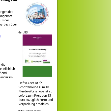
ungen des
rangebots
aus der
erblick über
Heft 83
u
.
 die
te Milchkuh
eßend
Rinder im
Heft 83 der DGfZ-
Schriftenreihe zum 10.
Pferde-Workshops ist ab
sofort zum Preis von 15
Euro zuzüglich Porto und
Verpackung erhältlich.