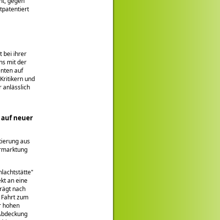
nt, gegen
tpatentiert
 bei ihrer
s mit der
enten auf
Kritikern und
r anlässlich
 auf neuer
tierung aus
ermarktung
hlachtstätte
ekt an eine
trägt nach
 Fahrt zum
r hohen
r Abdeckung