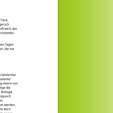
Tiere,
geruch
uft wird, das
ahrzehnten
eben Tagen
n, die nur
ralsekretär
patente
dig Heere von
tige die
 Biologie
olgreich
ie
tet werden,
te Born.