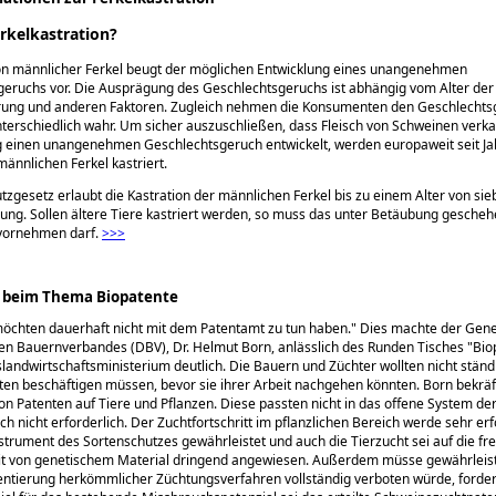
kelkastration?
ion männlicher Ferkel beugt der möglichen Entwicklung eines unangenehmen
eruchs vor. Die Ausprägung des Geschlechtsgeruchs ist abhängig vom Alter der 
erung und anderen Faktoren. Zugleich nehmen die Konsumenten den Geschlechts
unterschiedlich wahr. Um sicher auszuschließen, dass Fleisch von Schweinen verka
ng einen unangenehmen Geschlechtsgeruch entwickelt, werden europaweit seit J
männlichen Ferkel kastriert.
tzgesetz erlaubt die Kastration der männlichen Ferkel bis zu einem Alter von si
ng. Sollen ältere Tiere kastriert werden, so muss das unter Betäubung geschehe
 vornehmen darf.
>>>
beim Thema Biopatente
öchten dauerhaft nicht mit dem Patentamt zu tun haben.
Dies machte der Gene
en Bauernverbandes (DBV), Dr. Helmut Born, anlässlich des Runden Tisches
Bio
andwirtschaftsministerium deutlich. Die Bauern und Züchter wollten nicht stän
en beschäftigen müssen, bevor sie ihrer Arbeit nachgehen könnten. Born bekräf
n Patenten auf Tiere und Pflanzen. Diese passten nicht in das offene System der
ch nicht erforderlich. Der Zuchtfortschritt im pflanzlichen Bereich werde sehr erf
strument des Sortenschutzes gewährleistet und auch die Tierzucht sei auf die fre
it von genetischem Material dringend angewiesen. Außerdem müsse gewähr­leis
entierung herkömmlicher Züchtungsverfahren vollständig verboten würde, forder