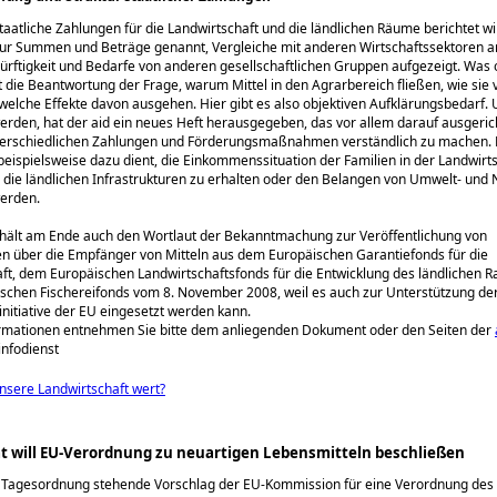
aatliche Zahlungen für die Landwirtschaft und die ländlichen Räume berichtet wi
ur Summen und Beträge genannt, Vergleiche mit anderen Wirtschaftssektoren an
ürftigkeit und Bedarfe von anderen gesellschaftlichen Gruppen aufgezeigt. Was o
st die Beantwortung der Frage, warum Mittel in den Agrarbereich fließen, wie sie
elche Effekte davon ausgehen. Hier gibt es also objektiven Aufklärungsbedarf
erden, hat der aid ein neues Heft herausgegeben, das vor allem darauf ausgericht
nterschiedlichen Zahlungen und Förderungsmaßnahmen verständlich zu machen. 
 beispielsweise dazu dient, die Einkommenssituation der Familien in der Landwirt
n, die ländlichen Infrastrukturen zu erhalten oder den Belangen von Umwelt- und
werden.
thält am Ende auch den Wortlaut der Bekanntmachung zur Veröffentlichung von
n über die Empfänger von Mitteln aus dem Europäischen Garantiefonds für die
ft, dem Europäischen Landwirtschaftsfonds für die Entwicklung des ländlichen 
schen Fischereifonds vom 8. November 2008, weil es auch zur Unterstützung de
nitiative der EU eingesetzt werden kann.
rmationen entnehmen Sie bitte dem anliegenden Dokument oder den Seiten der
 infodienst
unsere Landwirtschaft wert?
t will EU-Verordnung zu neuartigen Lebensmitteln beschließen
r Tagesordnung stehende Vorschlag der EU-Kommission für eine Verordnung des