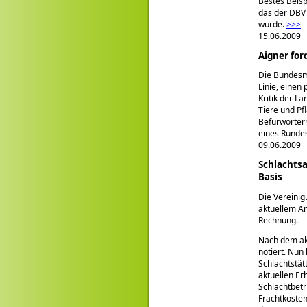
Bestes Beisp
das der DBV 
wurde.
>>>
15.06.2009
Aigner for
Die Bundesmi
Linie, einen 
Kritik der L
Tiere und Pf
Befürwortern
eines Rundes
09.06.2009
Schlachts
Basis
Die Vereinig
aktuellem A
Rechnung.
Nach dem akt
notiert. Nun
Schlachtstät
aktuellen Er
Schlachtbetr
Frachtkosten