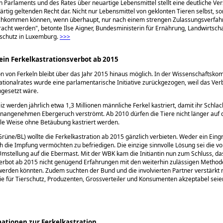
 Parlaments und des Rates über neuartige Lebensmittel stellt eine deutliche Ve
tig geltenden Recht dar. Nicht nur Lebensmittel von geklonten Tieren selbst, s
achkommen können, wenn überhaupt, nur nach einem strengen Zulassungsverfahr
racht werden
, betonte Ilse Aigner, Bundesministerin für Ernährung, Landwirtsch
schutz in Luxemburg.
>>>
ein Ferkelkastrationsverbot ab 2015
on von Ferkeln bleibt über das Jahr 2015 hinaus möglich. In der Wissenschaftsko
tionalrates wurde eine parlamentarische Initiative zurückgezogen, weil das Ver
angesetzt wäre.
iz werden jährlich etwa 1,3 Millionen männliche Ferkel kastriert, damit ihr Schlac
unangenehmen Ebergeruch verströmt. Ab 2010 dürfen die Tiere nicht länger auf 
le Weise ohne Betäubung kastriert werden.
rüne/BL) wollte die Ferkelkastration ab 2015 gänzlich verbieten. Weder ein Eingr
 die Impfung vermöchten zu befriedigen. Die einzige sinnvolle Lösung sei die vo
mstellung auf die Ebermast. Mit der WBK kam die Initiantin nun zum Schluss, da
erbot ab 2015 nicht genügend Erfahrungen mit den weiterhin zulässigen Metho
rden könnten. Zudem suchten der Bund und die involvierten Partner verstärkt 
e für Tierschutz, Produzenten, Grossverteiler und Konsumenten akzeptabel seie
mationen zur Ferkelkastration