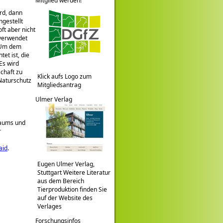
Mitglied werden!
rd, dann
gestellt
ft aber nicht
 verwendet
. Um dem
et ist, die
Es wird
schaft zu
Klick aufs Logo zum
 Naturschutz
Mitgliedsantrag
Ulmer Verlag
Raums und
r
aid
.
Eugen Ulmer Verlag,
Stuttgart Weitere Literatur
aus dem Bereich
Tierproduktion finden Sie
auf der Website des
Verlages
Forschungsinfos