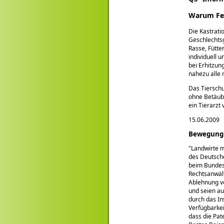
Warum Fer
Die Kastrat
Geschlechtsg
Rasse, Fütt
individuell 
bei Erhitzu
nahezu alle 
Das Tierschu
ohne Betäubu
ein Tierarzt
15.06.2009
Bewegung 
Landwirte m
des Deutsch
beim Bundesl
Rechtsanwält
Ablehnung vo
und seien au
durch das In
Verfügbarke
dass die Pat