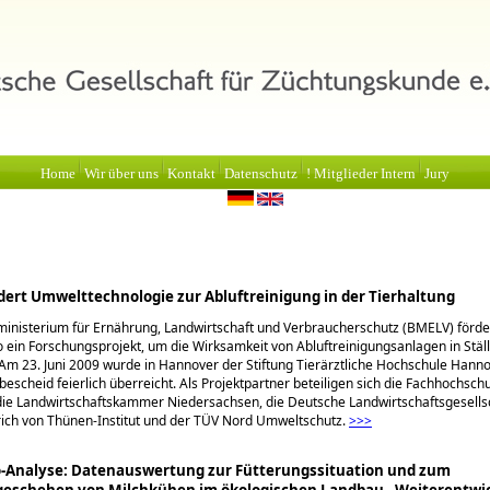
Home
Wir über uns
Kontakt
Datenschutz
! Mitglieder Intern
Jury
ert Umwelttechnologie zur Abluftreinigung in der Tierhaltung
nisterium für Ernährung, Landwirtschaft und Verbraucherschutz (BMELV) förde
 ein Forschungsprojekt, um die Wirksamkeit von Abluftreinigungsanlagen in Stäl
Am 23. Juni 2009 wurde in Hannover der Stiftung Tierärztliche Hochschule Hann
bescheid feierlich überreicht. Als Projektpartner beteiligen sich die Fachhochsch
ie Landwirtschaftskammer Niedersachsen, die Deutsche Landwirtschaftsgesellsc
ich von Thünen-Institut und der TÜV Nord Umweltschutz.
>>>
o-Analyse: Datenauswertung zur Fütterungssituation und zum
geschehen von Milchkühen im ökologischen Landbau - Weiterentwi