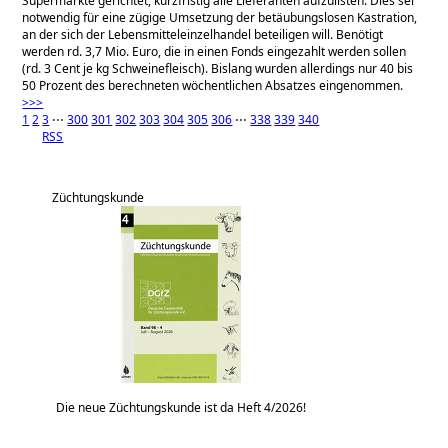
Supermärkte gerichtet, kurzfristig alle Lieferanten aufzulisten. Dies sei
notwendig für eine zügige Umsetzung der betäubungslosen Kastration,
an der sich der Lebensmitteleinzelhandel beteiligen will. Benötigt
werden rd. 3,7 Mio. Euro, die in einen Fonds eingezahlt werden sollen
(rd. 3 Cent je kg Schweinefleisch). Bislang wurden allerdings nur 40 bis
50 Prozent des berechneten wöchentlichen Absatzes eingenommen.
>>>
1
2
3
⋅⋅⋅
300
301
302
303
304
305
306
⋅⋅⋅
338
339
340
RSS
Züchtungskunde
Die neue Züchtungskunde ist da Heft 4/2026!