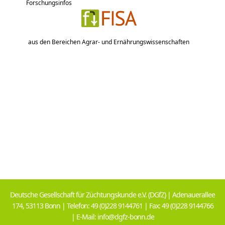
Forschungsinfos
aus den Bereichen Agrar- und Ernährungswissenschaften
Deutsche Gesellschaft für Züchtungskunde e.V. (DGfZ) | Adenauerallee
174, 53113 Bonn | Telefon: 49 (0)228 9144761 | Fax: 49 (0)228 9144766
| E-Mail: info@dgfz-bonn.de