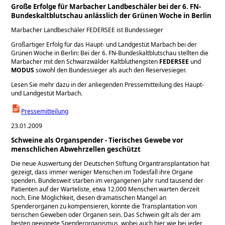
Große Erfolge für Marbacher Landbeschäler bei der 6. FN-
Bundeskaltblutschau anlässlich der Grünen Woche in Berlin
Marbacher Landbeschäler FEDERSEE ist Bundessieger
Großartiger Erfolg für das Haupt- und Landgestüt Marbach bei der
Grünen Woche in Berlin: Bei der 6. FN-Bundeskaltblutschau stellten die
Marbacher mit den Schwarzwälder Kaltbluthengsten
FEDERSEE
und
MODUS
sowohl den Bundessieger als auch den Reservesieger.
Lesen Sie mehr dazu in der anliegenden Pressemitteilung des Haupt-
und Landgestüt Marbach.
Pressemitteilung
23.01.2009
Schweine als Organspender - Tierisches Gewebe vor
menschlichen Abwehrzellen geschützt
Die neue Auswertung der Deutschen Stiftung Organtransplantation hat
gezeigt, dass immer weniger Menschen im Todesfall ihre Organe
spenden. Bundesweit starben im vergangenen Jahr rund tausend der
Patienten auf der Warteliste, etwa 12.000 Menschen warten derzeit
noch. Eine Möglichkeit, diesen dramatischen Mangel an
Spenderorganen zu kompensieren, könnte die Transplantation von
tierischen Geweben oder Organen sein. Das Schwein gilt als der am
besten geeignete Spenderorganismus, wobei auch hier wie bei jeder