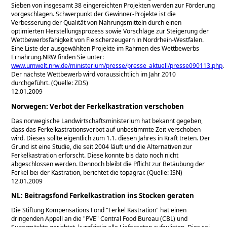
Sieben von insgesamt 38 eingereichten Projekten werden zur Förderung
vorgeschlagen. Schwerpunkt der Gewinner-Projekte ist die
Verbesserung der Qualität von Nahrungsmitteln durch einen
optimierten Herstellungsprozess sowie Vorschläge zur Steigerung der
Wettbewerbsfähigkeit von Fleischerzeugern in Nordrhein-Westfalen.
Eine Liste der ausgewählten Projekte im Rahmen des Wettbewerbs
Ernährung.NRW finden Sie unter:
www.umwelt.nrw.de/ministerium/presse/presse_aktuell/presse090113.php
.
Der nächste Wettbewerb wird voraussichtlich im Jahr 2010
durchgeführt. (Quelle: ZDS)
12.01.2009
Norwegen: Verbot der Ferkelkastration verschoben
Das norwegische Landwirtschaftsministerium hat bekannt gegeben,
dass das Ferkelkastrationsverbot auf unbestimmte Zeit verschoben
wird. Dieses sollte eigentlich zum 1.1. diesen Jahres in Kraft treten. Der
Grund ist eine Studie, die seit 2004 läuft und die Alternativen zur
Ferkelkastration erforscht. Diese konnte bis dato noch nicht
abgeschlossen werden. Dennoch bleibt die Pflicht zur Betäubung der
Ferkel bei der Kastration, berichtet die topagrar. (Quelle: ISN)
12.01.2009
NL: Beitragsfond Ferkelkastration ins Stocken geraten
Die Stiftung Kompensations Fond
Ferkel Kastration
hat einen
dringenden Appell an die
PVE
Central Food Bureau (CBL) und