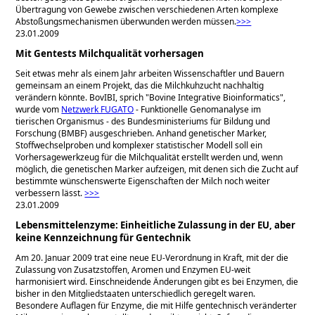
Übertragung von Gewebe zwischen verschiedenen Arten komplexe
Abstoßungsmechanismen überwunden werden müssen.
>>>
23.01.2009
Mit Gentests Milchqualität vorhersagen
Seit etwas mehr als einem Jahr arbeiten Wissenschaftler und Bauern
gemeinsam an einem Projekt, das die Milchkuhzucht nachhaltig
verändern könnte. BovIBI, sprich
Bovine Integrative Bioinformatics
,
wurde vom
Netzwerk FUGATO
- Funktionelle Genomanalyse im
tierischen Organismus - des Bundesministeriums für Bildung und
Forschung (BMBF) ausgeschrieben. Anhand genetischer Marker,
Stoffwechselproben und komplexer statistischer Modell soll ein
Vorhersagewerkzeug für die Milchqualität erstellt werden und, wenn
möglich, die genetischen Marker aufzeigen, mit denen sich die Zucht auf
bestimmte wünschenswerte Eigenschaften der Milch noch weiter
verbessern lässt.
>>>
23.01.2009
Lebensmittelenzyme: Einheitliche Zulassung in der EU, aber
keine Kennzeichnung für Gentechnik
Am 20. Januar 2009 trat eine neue EU-Verordnung in Kraft, mit der die
Zulassung von Zusatzstoffen, Aromen und Enzymen EU-weit
harmonisiert wird. Einschneidende Änderungen gibt es bei Enzymen, die
bisher in den Mitgliedstaaten unterschiedlich geregelt waren.
Besondere Auflagen für Enzyme, die mit Hilfe gentechnisch veränderter