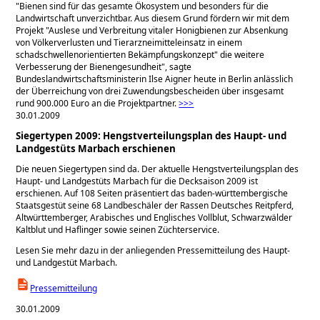
Bienen sind für das gesamte Ökosystem und besonders für die
Landwirtschaft unverzichtbar. Aus diesem Grund fördern wir mit dem
Projekt
Auslese und Verbreitung vitaler Honigbienen zur Absenkung
von Völkerverlusten und Tierarzneimitteleinsatz in einem
schadschwellenorientierten Bekämpfungskonzept
die weitere
Verbesserung der Bienengesundheit
, sagte
Bundeslandwirtschaftsministerin Ilse Aigner heute in Berlin anlässlich
der Überreichung von drei Zuwendungsbescheiden über insgesamt
rund 900.000 Euro an die Projektpartner.
>>>
30.01.2009
Siegertypen 2009: Hengstverteilungsplan des Haupt- und
Landgestüts Marbach erschienen
Die neuen Siegertypen sind da. Der aktuelle Hengstverteilungsplan des
Haupt- und Landgestüts Marbach für die Decksaison 2009 ist
erschienen. Auf 108 Seiten präsentiert das baden-württembergische
Staatsgestüt seine 68 Landbeschäler der Rassen Deutsches Reitpferd,
Altwürttemberger, Arabisches und Englisches Vollblut, Schwarzwälder
Kaltblut und Haflinger sowie seinen Züchterservice.
Lesen Sie mehr dazu in der anliegenden Pressemitteilung des Haupt-
und Landgestüt Marbach.
Pressemitteilung
30.01.2009