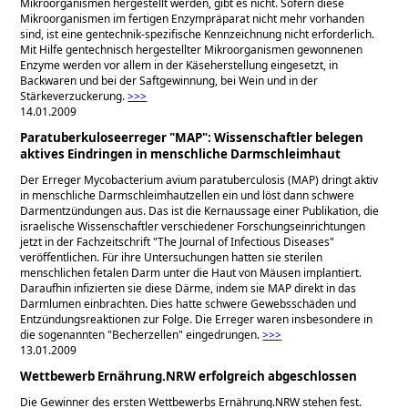
Mikroorganismen hergestellt werden, gibt es nicht. Sofern diese
Mikroorganismen im fertigen Enzympräparat nicht mehr vorhanden
sind, ist eine gentechnik-spezifische Kennzeichnung nicht erforderlich.
Mit Hilfe gentechnisch hergestellter Mikroorganismen gewonnenen
Enzyme werden vor allem in der Käseherstellung eingesetzt, in
Backwaren und bei der Saftgewinnung, bei Wein und in der
Stärkeverzuckerung.
>>>
14.01.2009
Paratuberkuloseerreger "MAP": Wissenschaftler belegen
aktives Eindringen in menschliche Darmschleimhaut
Der Erreger Mycobacterium avium paratuberculosis (MAP) dringt aktiv
in menschliche Darmschleimhautzellen ein und löst dann schwere
Darmentzündungen aus. Das ist die Kernaussage einer Publikation, die
israelische Wissenschaftler verschiedener Forschungseinrichtungen
jetzt in der Fachzeitschrift
The Journal of Infectious Diseases
veröffentlichen. Für ihre Untersuchungen hatten sie sterilen
menschlichen fetalen Darm unter die Haut von Mäusen implantiert.
Daraufhin infizierten sie diese Därme, indem sie MAP direkt in das
Darmlumen einbrachten. Dies hatte schwere Gewebsschäden und
Entzündungsreaktionen zur Folge. Die Erreger waren insbesondere in
die sogenannten
Becherzellen
eingedrungen.
>>>
13.01.2009
Wettbewerb Ernährung.NRW erfolgreich abgeschlossen
Die Gewinner des ersten Wettbewerbs Ernährung.NRW stehen fest.